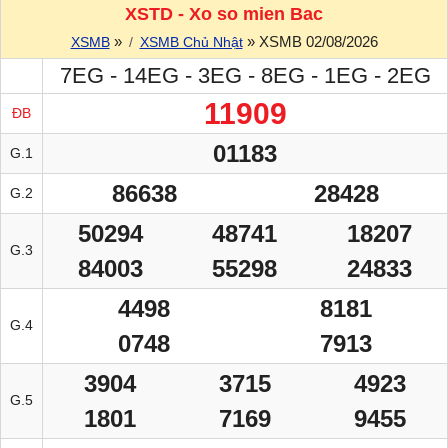
XSTD - Xo so mien Bac
»
» XSMB 02/08/2026
XSMB
XSMB Chủ Nhật
7EG - 14EG - 3EG - 8EG - 1EG - 2EG
11909
ĐB
01183
G.1
86638
28428
G.2
50294
48741
18207
G.3
84003
55298
24833
4498
8181
G.4
0748
7913
3904
3715
4923
G.5
1801
7169
9455