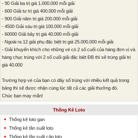
- 90 Giải ba trị giá 1.000.000 mỗi giải
- 600 Giải tư trị giá 400.000 mỗi giải
- 900 Giải năm trị giá 200.000 mỗi giải
- 4500 Giải sáu trị giá 100.000 mỗi giải
- 60000 Giải bảy trị giá 40.000 mỗi giải
- Ngoài ra 12 giải phụ đặc biệt trị giá 25.000.000 mỗi giải
- Giải khuyến khích cho những vé có 2 số cuối của hàng đơn vị và
hàng chục trùng với 2 số cuối giải đặc biệt ĐB thì sẽ trúng giải trị
giá 40.000
Trường hợp vé của bạn có dãy số trùng với nhiều kết quả trong
bảng thì sẽ được nhận cùng lúc tất cả các giải thưởng đó.
Chúc bạn may mắn!
Thống Kê Loto
Thống kê loto gan
Thống kê tần suất loto
Thống kê tần suất cặp loto