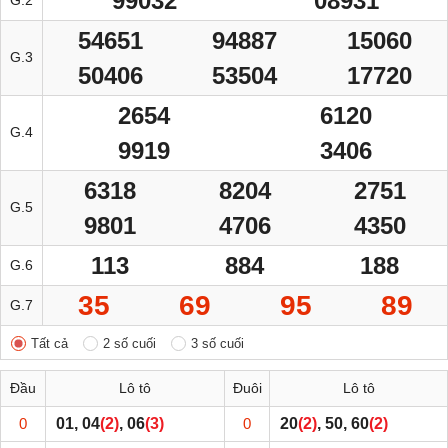
99032
08931
G.2
54651
94887
15060
G.3
50406
53504
17720
2654
6120
G.4
9919
3406
6318
8204
2751
G.5
9801
4706
4350
113
884
188
G.6
35
69
95
89
G.7
Tất cả
2 số cuối
3 số cuối
Đầu
Lô tô
Đuôi
Lô tô
0
01, 04
(2)
, 06
(3)
0
20
(2)
, 50, 60
(2)