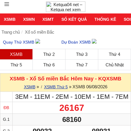
XSMB
XSMN
XSMT
SỔ KẾT QUẢ
THỐNG KÊ
SOI
Trang chủ
Xổ số miền Bắc
Quay Thử XSMB
Dự Đoán XSMB
XSMB
Thứ 2
Thứ 3
Thứ 4
Thứ 5
Thứ 6
Thứ 7
Chủ Nhật
XSMB - Xổ Số miền Bắc Hôm Nay - KQXSMB
»
» XSMB 06/08/2026
XSMB
XSMB Thứ 5
3EM - 11EM - 2EM - 10EM - 1EM - 7EM
26167
ĐB
68160
G.1