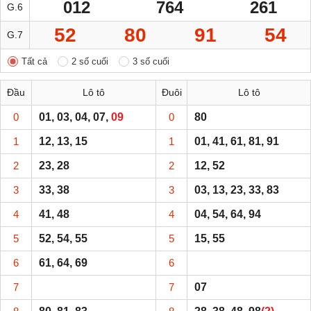
012
764
261
G.6
52
80
91
54
G.7
Tất cả
2 số cuối
3 số cuối
Đầu
Lô tô
Đuôi
Lô tô
0
01, 03, 04, 07,
09
0
80
1
12, 13, 15
1
01, 41, 61, 81, 91
2
23, 28
2
12, 52
3
33, 38
3
03, 13, 23, 33, 83
4
41, 48
4
04, 54, 64, 94
5
52, 54, 55
5
15, 55
6
61, 64, 69
6
7
7
07