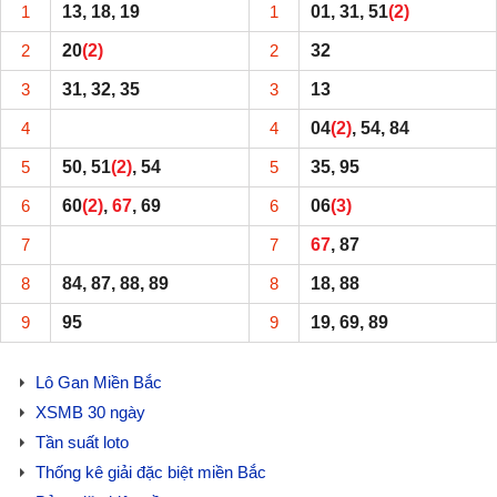
1
13, 18, 19
1
01, 31, 51
(2)
2
20
(2)
2
32
3
31, 32, 35
3
13
4
4
04
(2)
, 54, 84
5
50, 51
(2)
, 54
5
35, 95
6
60
(2)
,
67
, 69
6
06
(3)
7
7
67
, 87
8
84, 87, 88, 89
8
18, 88
9
95
9
19, 69, 89
Lô Gan Miền Bắc
XSMB 30 ngày
Tần suất loto
Thống kê giải đặc biệt miền Bắc