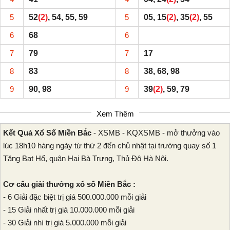
5
52
(2)
, 54, 55, 59
5
05, 15
(2)
, 35
(2)
, 55
6
68
6
7
79
7
17
8
83
8
38, 68, 98
9
90, 98
9
39
(2)
, 59, 79
Xem Thêm
Kết Quả Xổ Số Miền Bắc
- XSMB - KQXSMB - mở thưởng vào
lúc 18h10 hàng ngày từ thứ 2 đến chủ nhật tại trường quay số 1
Tăng Bạt Hổ, quận Hai Bà Trưng, Thủ Đô Hà Nội.
Cơ cấu giải thưởng xổ số Miền Bắc :
- 6 Giải đặc biệt trị giá 500.000.000 mỗi giải
- 15 Giải nhất trị giá 10.000.000 mỗi giải
- 30 Giải nhì trị giá 5.000.000 mỗi giải