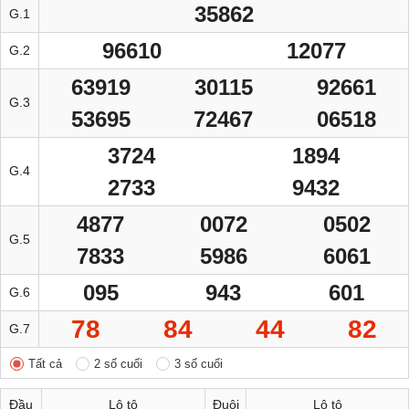
35862
G.1
96610
12077
G.2
63919
30115
92661
G.3
53695
72467
06518
3724
1894
G.4
2733
9432
4877
0072
0502
G.5
7833
5986
6061
095
943
601
G.6
78
84
44
82
G.7
Tất cả
2 số cuối
3 số cuối
Đầu
Lô tô
Đuôi
Lô tô