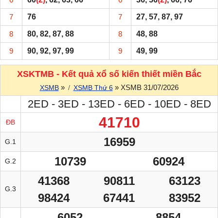
7
76
7
27, 57, 87, 97
8
80, 82, 87, 88
8
48, 88
9
90, 92, 97, 99
9
49, 99
XSKTMB - Kết quả xổ số kiến thiết miền Bắc
»
» XSMB 31/07/2026
XSMB
XSMB Thứ 6
2ED - 3ED - 13ED - 6ED - 10ED - 8ED
41710
ĐB
16959
G.1
10739
60924
G.2
41368
90811
63123
G.3
98424
67441
83952
6052
8854