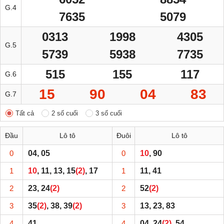
G.4
7635
5079
0313
1998
4305
G.5
5739
5938
7735
515
155
117
G.6
15
90
04
83
G.7
Tất cả
2 số cuối
3 số cuối
Đầu
Lô tô
Đuôi
Lô tô
0
04, 05
0
10
, 90
1
10
, 11, 13, 15
(2)
, 17
1
11, 41
2
23, 24
(2)
2
52
(2)
3
35
(2)
, 38, 39
(2)
3
13, 23, 83
4
41
4
04, 24
(2)
, 54