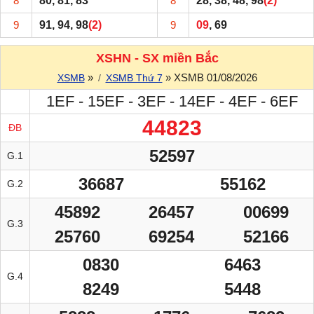
8
80, 81, 83
8
28, 38, 48, 98
(2)
9
91, 94, 98
(2)
9
09
, 69
XSHN - SX miền Bắc
»
» XSMB 01/08/2026
XSMB
XSMB Thứ 7
1EF - 15EF - 3EF - 14EF - 4EF - 6EF
44823
ĐB
52597
G.1
36687
55162
G.2
45892
26457
00699
G.3
25760
69254
52166
0830
6463
G.4
8249
5448