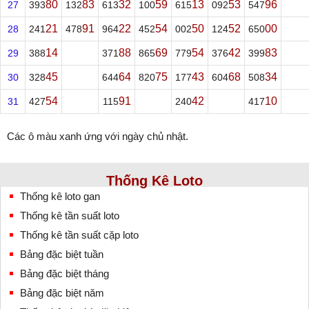
80
83
32
59
13
53
96
27
393
132
613
100
615
092
547
21
91
22
54
50
52
00
28
241
478
964
452
002
124
650
14
88
69
54
42
83
29
388
371
865
779
376
399
45
64
75
43
68
34
30
328
644
820
177
604
508
54
91
42
10
31
427
115
240
417
Các ô màu xanh ứng với ngày chủ nhật.
Thống Kê Loto
Thống kê loto gan
Thống kê tần suất loto
Thống kê tần suất cặp loto
Bảng đặc biệt tuần
Bảng đặc biệt tháng
Bảng đặc biệt năm