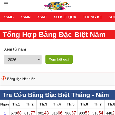
XSMB
XSMN
XSMT
SỔ KẾT QUẢ
THỐNG KÊ
SOI
Tổng Hợp Bảng Đặc Biệt Năm
2026
Xem từ năm
Xem kết quả
Bảng đặc biệt tuần
Tra Cứu Bảng Đặc Biệt Tháng - Năm
2026
Ngày
Th.1
Th.2
Th.3
Th.4
Th.5
Th.6
Th.7
Th.
68
77
48
66
37
53
54
2
1
570
013
901
316
966
903
318
448