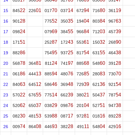
14
028
906
568
927
766
630
591
22
01
70
14
94
80
19
15
845
226
017
037
672
716
361
28
52
35
04
84
63
16
901
775
350
194
803
967
24
69
55
84
03
39
17
098
079
384
966
712
457
51
87
43
61
32
90
18
171
252
172
553
150
268
86
95
25
54
55
38
19
882
754
937
817
631
464
78
81
24
97
68
60
28
20
568
364
811
741
885
548
391
86
13
94
76
85
83
70
21
061
444
885
480
726
280
730
63
12
46
48
39
36
54
22
840
645
586
369
729
621
921
22
55
14
39
21
37
54
23
570
676
775
662
380
504
787
62
37
29
76
04
51
38
24
520
650
038
098
201
527
947
30
53
88
17
81
16
28
25
082
481
539
087
972
018
892
74
08
93
28
11
04
16
26
009
864
446
382
491
548
429