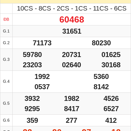
10CS - 8CS - 2CS - 1CS - 11CS - 6CS
60468
ĐB
31651
G.1
71173
80230
G.2
59780
20731
01625
G.3
23203
02640
30168
1992
5360
G.4
0537
8142
3932
1982
4526
G.5
9295
8417
6527
359
277
412
G.6