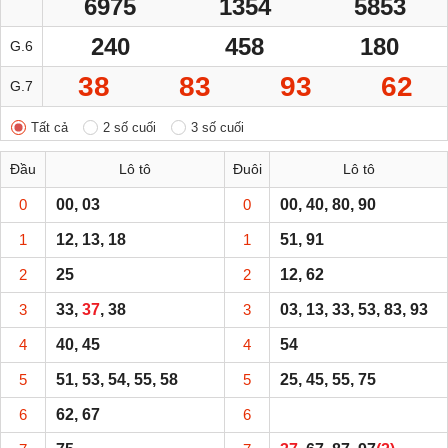
6975
1354
5853
240
458
180
G.6
38
83
93
62
G.7
Tất cả
2 số cuối
3 số cuối
Đầu
Lô tô
Đuôi
Lô tô
0
00, 03
0
00, 40, 80, 90
1
12, 13, 18
1
51, 91
2
25
2
12, 62
3
33,
37
, 38
3
03, 13, 33, 53, 83, 93
4
40, 45
4
54
5
51, 53, 54, 55, 58
5
25, 45, 55, 75
6
62, 67
6