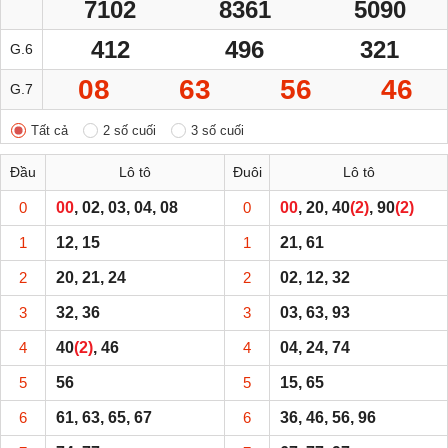
7102
8361
5090
412
496
321
G.6
08
63
56
46
G.7
Tất cả
2 số cuối
3 số cuối
Đầu
Lô tô
Đuôi
Lô tô
0
00
, 02, 03, 04, 08
0
00
, 20, 40
(2)
, 90
(2)
1
12, 15
1
21, 61
2
20, 21, 24
2
02, 12, 32
3
32, 36
3
03, 63, 93
4
40
(2)
, 46
4
04, 24, 74
5
56
5
15, 65
6
61, 63, 65, 67
6
36, 46, 56, 96