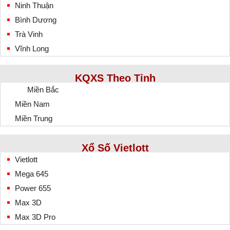
Ninh Thuận
Bình Dương
Trà Vinh
Vĩnh Long
KQXS Theo Tỉnh
Miền Bắc
Miền Nam
Miền Trung
Xổ Số Vietlott
Vietlott
Mega 645
Power 655
Max 3D
Max 3D Pro