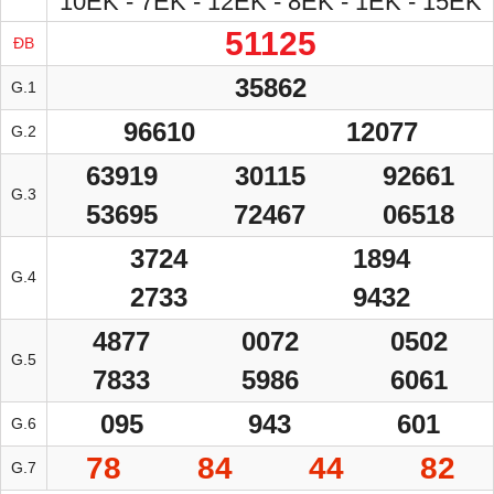
10EK - 7EK - 12EK - 8EK - 1EK - 15EK
51125
ĐB
35862
G.1
96610
12077
G.2
63919
30115
92661
G.3
53695
72467
06518
3724
1894
G.4
2733
9432
4877
0072
0502
G.5
7833
5986
6061
095
943
601
G.6
78
84
44
82
G.7