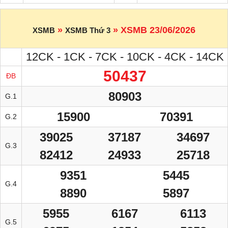
»
» XSMB 23/06/2026
XSMB
XSMB Thứ 3
12CK - 1CK - 7CK - 10CK - 4CK - 14CK
50437
ĐB
80903
G.1
15900
70391
G.2
39025
37187
34697
G.3
82412
24933
25718
9351
5445
G.4
8890
5897
5955
6167
6113
G.5