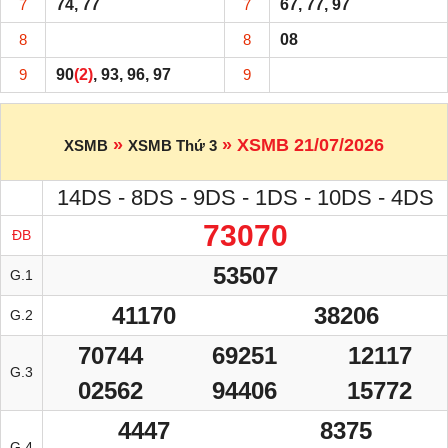
7
74, 77
7
67, 77, 97
8
8
08
9
90
(2)
, 93, 96, 97
9
»
» XSMB 21/07/2026
XSMB
XSMB Thứ 3
14DS - 8DS - 9DS - 1DS - 10DS - 4DS
73070
ĐB
53507
G.1
41170
38206
G.2
70744
69251
12117
G.3
02562
94406
15772
4447
8375
G.4