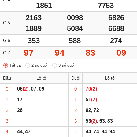
1851
7753
2163
0098
6826
G.5
1889
5084
6688
353
588
274
G.6
97
94
83
09
G.7
Tất cả
2 số cuối
3 số cuối
Đầu
Lô tô
Đuôi
Lô tô
0
06
(2)
, 07, 09
0
70
(2)
1
17
1
51
(2)
2
26
2
62, 72
3
3
53
(2)
, 63, 83
4
44, 47
4
44, 74, 84, 94