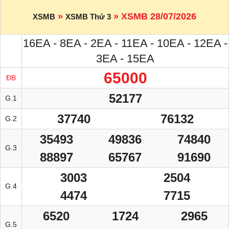
»
» XSMB 28/07/2026
XSMB
XSMB Thứ 3
16EA - 8EA - 2EA - 11EA - 10EA - 12EA -
3EA - 15EA
65000
ĐB
52177
G.1
37740
76132
G.2
35493
49836
74840
G.3
88897
65767
91690
3003
2504
G.4
4474
7715
6520
1724
2965
G.5