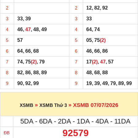
2
2
12, 82, 92
3
33, 39
3
33
4
46,
47
, 48, 49
4
64, 74
5
57
5
05, 75
(2)
6
64, 66, 68
6
46, 66, 86
7
74, 75
(2)
, 79
7
17
(2)
,
47
, 57
8
82, 86, 88, 89
8
48, 68, 88
9
90, 92, 99
9
19, 39, 49, 79, 89, 99
»
» XSMB 07/07/2026
XSMB
XSMB Thứ 3
5DA - 6DA - 2DA - 1DA - 4DA - 11DA
92579
ĐB