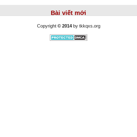
Bài viết mới
Copyright
© 2014
by
tkkqxs.org