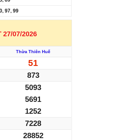
0, 97, 99
 27/07/2026
Thừa Thiên Huế
51
873
5093
5691
1252
7228
28852