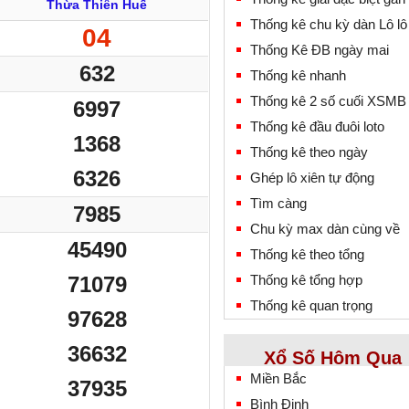
Thừa Thiên Huế
Thống kê chu kỳ dàn Lô lô
04
Thống Kê ĐB ngày mai
632
Thống kê nhanh
Thống kê 2 số cuối XSMB
6997
Thống kê đầu đuôi loto
1368
Thống kê theo ngày
6326
Ghép lô xiên tự động
Tìm càng
7985
Chu kỳ max dàn cùng về
45490
Thống kê theo tổng
71079
Thống kê tổng hợp
Thống kê quan trọng
97628
36632
Xổ Số Hôm Qua
Miền Bắc
37935
Bình Định