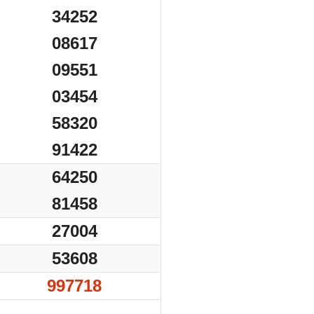
34252
08617
09551
03454
58320
91422
64250
81458
27004
53608
997718