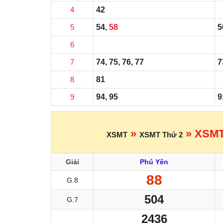
4
42
5
54,
58
5
6
7
74, 75, 76, 77
7
8
81
9
94, 95
9
»
» XSMT
XSMT
XSMT Thứ 2
Giải
Phú Yên
88
G.8
504
G.7
2436