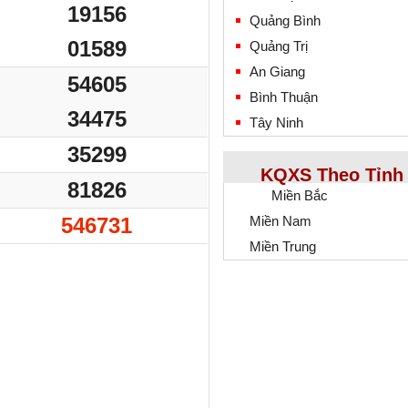
19156
Quảng Bình
01589
Quảng Trị
An Giang
54605
Bình Thuận
34475
Tây Ninh
35299
KQXS Theo Tỉnh
81826
Miền Bắc
546731
Miền Nam
Miền Trung