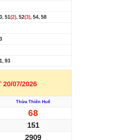
0, 51
(2)
, 52
(3)
, 54, 58
3
1, 93
 20/07/2026
Thừa Thiên Huế
68
151
2909