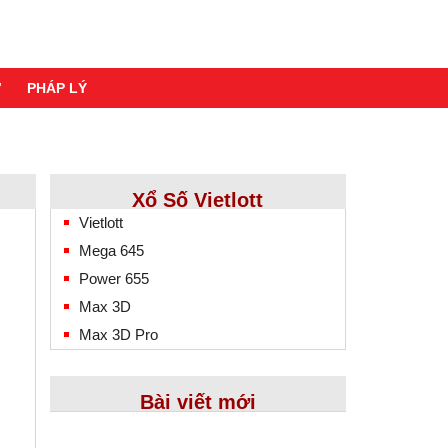
Ơ
PHÁP LÝ
Xổ Số Vietlott
Vietlott
Mega 645
Power 655
Max 3D
Max 3D Pro
Bài viết mới