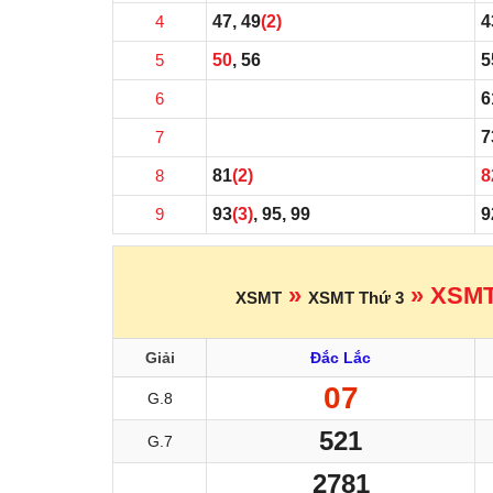
4
47, 49
(2)
4
5
50
, 56
5
6
6
7
7
8
81
(2)
8
9
93
(3)
, 95, 99
9
»
» XSMT
XSMT
XSMT Thứ 3
Giải
Đắc Lắc
07
G.8
521
G.7
2781