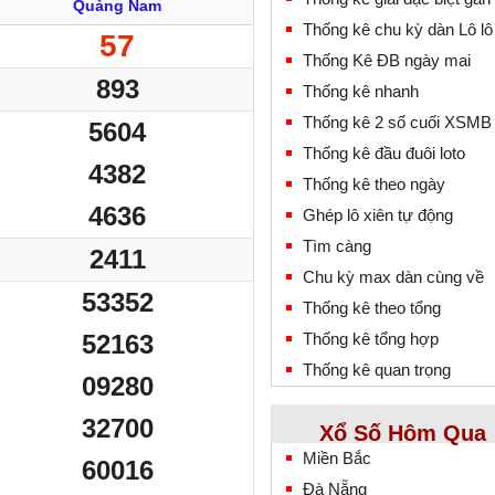
Quảng Nam
Thống kê chu kỳ dàn Lô lô
57
Thống Kê ĐB ngày mai
893
Thống kê nhanh
Thống kê 2 số cuối XSMB
5604
Thống kê đầu đuôi loto
4382
Thống kê theo ngày
4636
Ghép lô xiên tự động
Tìm càng
2411
Chu kỳ max dàn cùng về
53352
Thống kê theo tổng
52163
Thống kê tổng hợp
Thống kê quan trọng
09280
32700
Xổ Số Hôm Qua
Miền Bắc
60016
Đà Nẵng