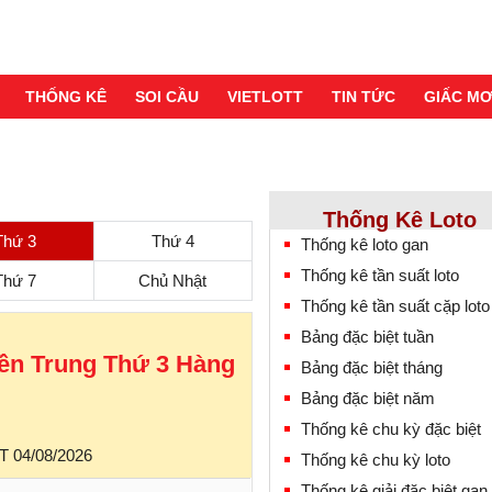
THỐNG KÊ
SOI CẦU
VIETLOTT
TIN TỨC
GIẤC M
Thống Kê Loto
Thứ 3
Thứ 4
Thống kê loto gan
Thống kê tần suất loto
Thứ 7
Chủ Nhật
Thống kê tần suất cặp loto
Bảng đặc biệt tuần
ền Trung Thứ 3 Hàng
Bảng đặc biệt tháng
Bảng đặc biệt năm
Thống kê chu kỳ đặc biệt
 04/08/2026
Thống kê chu kỳ loto
Thống kê giải đặc biệt gan