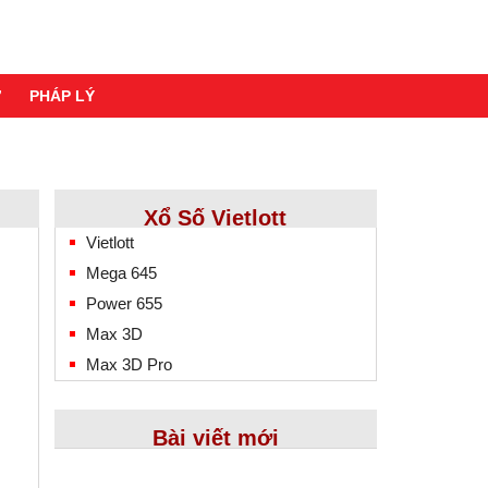
Ơ
PHÁP LÝ
Xổ Số Vietlott
Vietlott
Mega 645
Power 655
Max 3D
Max 3D Pro
Bài viết mới