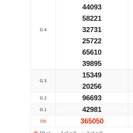
44093
58221
32731
G.4
25722
65610
39895
15349
G.3
20256
96693
G.2
42981
G.1
365050
ĐB