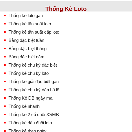
Thống Kê Loto
Thống kê loto gan
Thống kê tần suất loto
Thống kê tần suất cặp loto
Bảng đặc biệt tuần
Bảng đặc biệt tháng
Bảng đặc biệt năm
Thống kê chu kỳ đặc biệt
Thống kê chu kỳ loto
Thống kê giải đặc biệt gan
Thống kê chu kỳ dàn Lô lô
Thống Kê ĐB ngày mai
Thống kê nhanh
Thống kê 2 số cuối XSMB
Thống kê đầu đuôi loto
Thống kê theo ngày