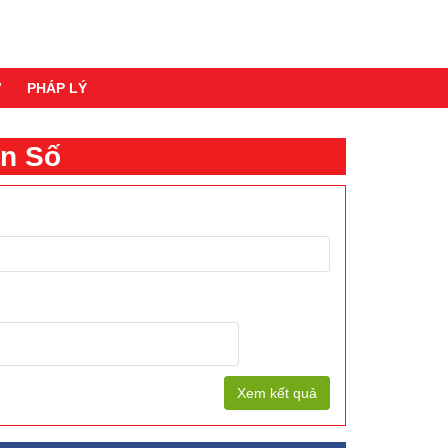
Ơ
PHÁP LÝ
n Số
Xem kết quả