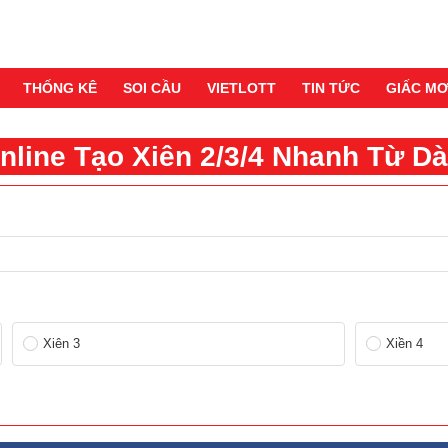
THỐNG KÊ
SOI CẦU
VIETLOTT
TIN TỨC
GIẤC M
nline Tạo Xiên 2/3/4 Nhanh Từ Dà
Xiên 3
Xiền 4