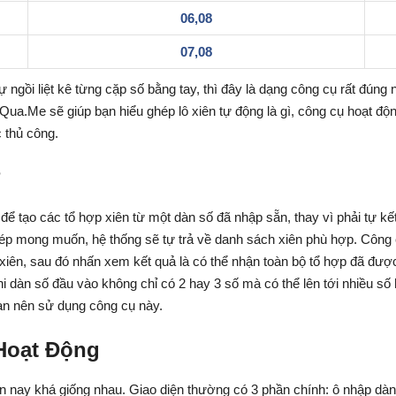
06,08
07,08
ự ngồi liệt kê từng cặp số bằng tay, thì đây là dạng công cụ rất đúng
Qua.Me sẽ giúp bạn hiểu ghép lô xiên tự động là gì, công cụ hoạt độ
c thủ công.
?
để tạo các tổ hợp xiên từ một dàn số đã nhập sẵn, thay vì phải tự kế
ép mong muốn, hệ thống sẽ tự trả về danh sách xiên phù hợp. Công c
 xiên, sau đó nhấn xem kết quả là có thể nhận toàn bộ tổ hợp đã được
à khi dàn số đầu vào không chỉ có 2 hay 3 số mà có thể lên tới nhiều 
̣n nên sử dụng công cụ này.
oạt Động
n nay khá giống nhau. Giao diện thường có 3 phần chính: ô nhập dàn 