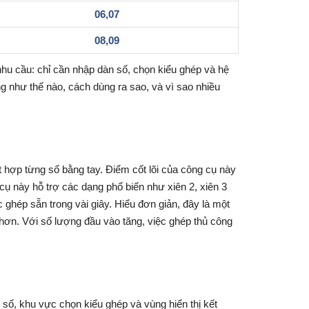
06,07
08,09
 nhu cầu: chỉ cần nhập dàn số, chọn kiểu ghép và hệ
ng như thế nào, cách dùng ra sao, và vì sao nhiều
t hợp từng số bằng tay. Điểm cốt lõi của công cụ này
ụ này hỗ trợ các dạng phổ biến như xiên 2, xiên 3
 ghép sẵn trong vài giây. Hiểu đơn giản, đây là một
số hơn. Với số lượng đầu vào tăng, việc ghép thủ công
số, khu vực chọn kiểu ghép và vùng hiển thị kết