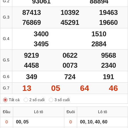
93061
88894
G.2
87413
10392
19463
G.3
76869
45291
19660
3400
1510
G.4
3495
2884
9219
0622
9568
G.5
4458
0073
2340
349
724
191
G.6
13
05
64
46
G.7
Tất cả
2 số cuối
3 số cuối
Đầu
Lô tô
Đuôi
Lô tô
0
00, 05
0
00, 10, 40, 60