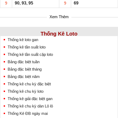
9
90, 93, 95
9
69
Xem Thêm
Thống Kê Loto
Thống kê loto gan
Thống kê tần suất loto
Thống kê tần suất cặp loto
Bảng đặc biệt tuần
Bảng đặc biệt tháng
Bảng đặc biệt năm
Thống kê chu kỳ đặc biệt
Thống kê chu kỳ loto
Thống kê giải đặc biệt gan
Thống kê chu kỳ dàn Lô lô
Thống Kê ĐB ngày mai