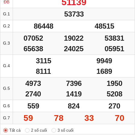
51139
ĐB
53733
G.1
86448
48515
G.2
07052
19022
53831
G.3
65638
24025
05951
3115
9949
G.4
8111
1689
4973
7396
1950
G.5
2740
1419
5208
559
824
270
G.6
59
78
33
70
G.7
Tất cả
2 số cuối
3 số cuối