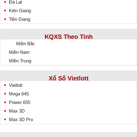
Đà Lạt
Kiên Giang
Tiền Giang
KQXS Theo Tỉnh
Miền Bắc
Miền Nam
Miền Trung
Xổ Số Vietlott
Vietlott
Mega 645
Power 655
Max 3D
Max 3D Pro