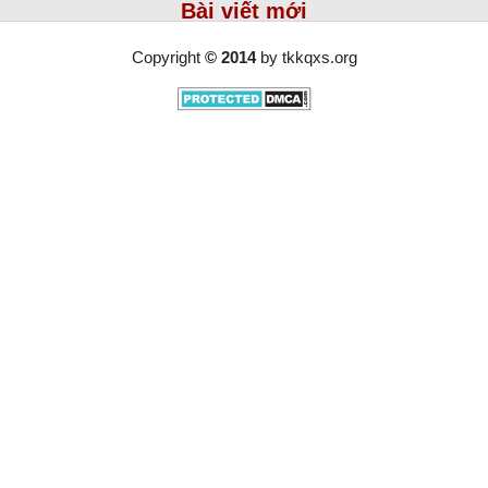
Bài viết mới
Copyright
© 2014
by
tkkqxs.org