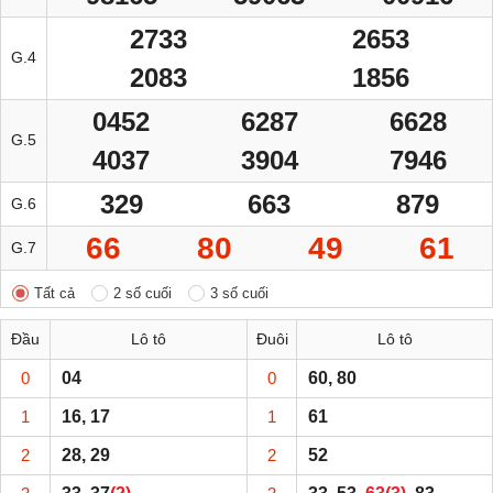
2733
2653
G.4
2083
1856
0452
6287
6628
G.5
4037
3904
7946
329
663
879
G.6
66
80
49
61
G.7
Tất cả
2 số cuối
3 số cuối
Đầu
Lô tô
Đuôi
Lô tô
0
04
0
60, 80
1
16, 17
1
61
2
28, 29
2
52