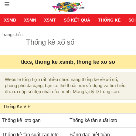
XSMB
XSMN
XSMT
SỔ KẾT QUẢ
THỐNG KÊ
SOI
Trang chủ
Thống kê xổ số
tkxs, thong ke xsmb, thong ke xo so
Website tổng hợp rất nhiều chức năng thống kê về xổ số,
phong phú đa dạng, bạn có thể thoải mái sử dụng và tìm hiểu
đưa ra cặp số đẹp nhất của mình. Mạng lại tỷ lệ trúng cao.
Thống Kê VIP
Thống kê loto gan
Thống kê tần suất loto
Thống kê tần suất cặp loto
Bảng đặc biệt tuần