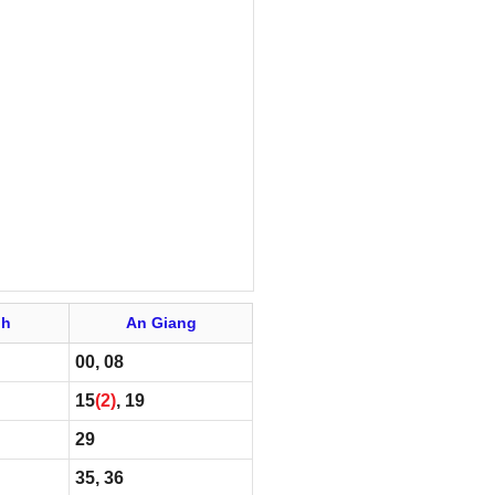
nh
An Giang
00, 08
15
(2)
, 19
29
35, 36