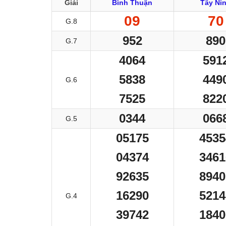
Giải
Bình Thuận
Tây Ni
09
70
G.8
952
890
G.7
4064
591
5838
449
G.6
7525
822
0344
066
G.5
05175
4535
04374
3461
92635
8940
16290
5214
G.4
39742
1840