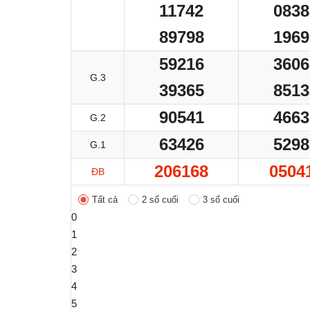
11742
0838
89798
1969
59216
3606
G.3
39365
8513
90541
4663
G.2
63426
5298
G.1
206168
0504
ĐB
Tất cả
2 số cuối
3 số cuối
0
1
2
3
4
5