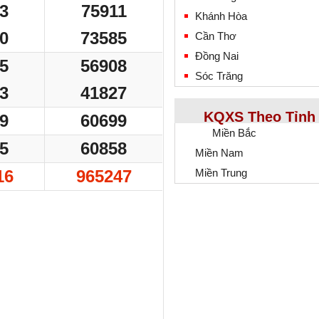
3
75911
Khánh Hòa
0
73585
Cần Thơ
Đồng Nai
5
56908
Sóc Trăng
3
41827
KQXS Theo Tỉnh
9
60699
Miền Bắc
5
60858
Miền Nam
16
965247
Miền Trung