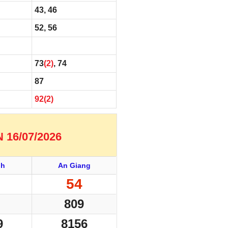
43, 46
52, 56
73
(2)
, 74
87
92
(2)
 16/07/2026
nh
An Giang
54
809
9
8156