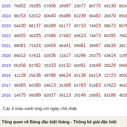
02
85
06
97
77
70
30
2025
769
782
570
289
230
807
491
802
53
12
40
86
39
82
70
2024
982
520
606
094
822
004
260
892
30
37
88
77
10
23
72
2023
044
881
802
561
457
749
086
807
55
35
86
92
13
73
95
2022
465
363
376
274
495
748
803
768
81
24
04
41
81
67
34
2021
880
714
100
464
090
394
496
381
12
11
36
17
96
75
14
2020
860
576
028
116
182
253
436
129
56
82
33
32
91
48
26
2019
053
827
253
631
600
326
283
095
28
38
86
24
38
14
23
2018
411
256
497
886
921
842
127
909
65
80
13
08
83
63
23
2017
965
602
546
313
527
516
078
464
75
99
37
13
46
91
86
2016
145
993
828
391
201
208
931
402
Các ô màu xanh ứng với ngày chủ nhật.
Tổng quan về Bảng đặc biệt tháng - Thống kê giải đặc biệt