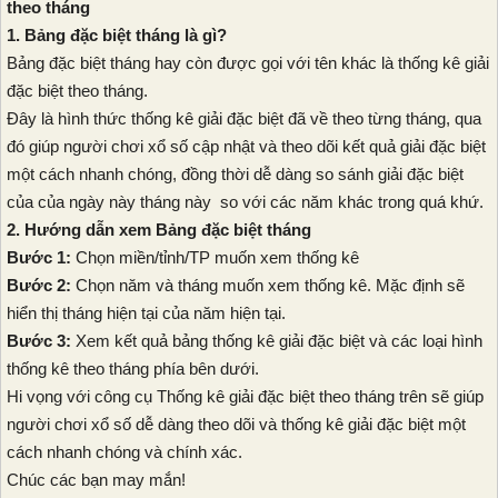
theo tháng
1. Bảng đặc biệt tháng là gì?
Bảng đặc biệt tháng hay còn được gọi với tên khác là thống kê giải
đặc biệt theo tháng.
Đây là hình thức thống kê giải đặc biệt đã về theo từng tháng, qua
đó giúp người chơi xổ số cập nhật và theo dõi kết quả giải đặc biệt
một cách nhanh chóng, đồng thời dễ dàng so sánh giải đặc biệt
của của ngày này tháng này so với các năm khác trong quá khứ.
2. Hướng dẫn xem Bảng đặc biệt tháng
Bước 1:
Chọn miền/tỉnh/TP muốn xem thống kê
Bước 2:
Chọn năm và tháng muốn xem thống kê. Mặc định sẽ
hiển thị tháng hiện tại của năm hiện tại.
Bước 3:
Xem kết quả bảng thống kê giải đặc biệt và các loại hình
thống kê theo tháng phía bên dưới.
Hi vọng với công cụ Thống kê giải đặc biệt theo tháng trên sẽ giúp
người chơi xổ số dễ dàng theo dõi và thống kê giải đặc biệt một
cách nhanh chóng và chính xác.
Chúc các bạn may mắn!