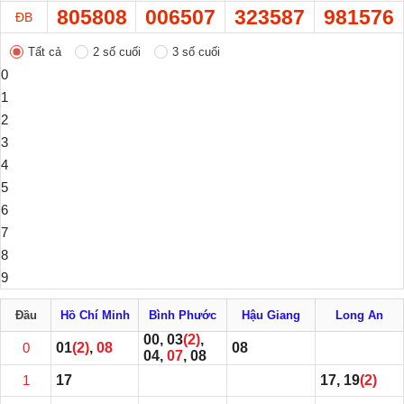
805808
006507
323587
981576
ĐB
Tất cả
2 số cuối
3 số cuối
0
1
2
3
4
5
6
7
8
9
Đầu
Hồ Chí Minh
Bình Phước
Hậu Giang
Long An
00, 03
(2)
,
0
01
(2)
,
08
08
04,
07
, 08
1
17
17, 19
(2)