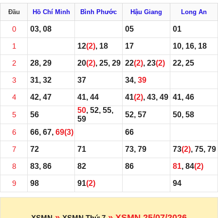
Đầu
Hồ Chí Minh
Bình Phước
Hậu Giang
Long An
0
03, 08
05
01
1
12
(2)
, 18
17
10, 16, 18
2
28, 29
20
(2)
, 25, 29
22
(2)
, 23
(2)
22, 25
3
31, 32
37
34,
39
4
42, 47
41, 44
41
(2)
, 43, 49
41, 46
50
, 52, 55,
5
56
52, 57
50, 58
59
6
66, 67,
69
(3)
66
7
72
71
73, 79
73
(2)
, 75, 79
8
83, 86
82
86
81
, 84
(2)
9
98
91
(2)
94
»
» XSMN 25/07/2026
XSMN
XSMN Thứ 7