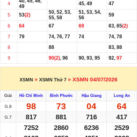
40, 45, 46,
4
45, 49
47
49
50, 52, 53,
51, 53, 54,
5
53
(2)
59
55, 58
56
6
64
67
69
63, 65
(2)
7
79
74, 76, 77
74
74, 78
8
88
83, 88
9
90
(2)
, 96
90, 93, 95
92,
97
»
» XSMN 04/07/2026
XSMN
XSMN Thứ 7
Giải
Hồ Chí Minh
Bình Phước
Hậu Giang
Long An
98
73
04
64
G.8
817
881
716
417
G.7
7252
2860
6236
2529