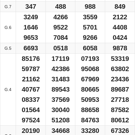
347
488
988
849
G.7
3249
4266
3559
2122
1646
9522
5701
4408
G.6
9653
7084
9266
0424
6693
0518
6058
9878
G.5
85176
17119
07193
53319
59787
42386
95068
63802
21162
31483
67969
23436
40767
89543
80665
89687
G.4
08337
37569
50953
27718
01564
30040
88658
87582
97524
51208
84763
80612
20190
34668
33280
67326