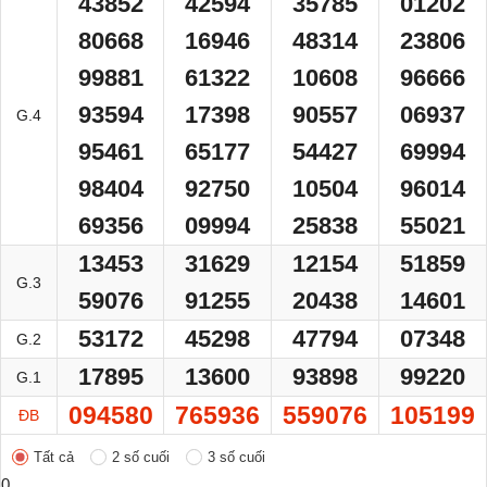
43852
42594
35785
01202
80668
16946
48314
23806
99881
61322
10608
96666
93594
17398
90557
06937
G.4
95461
65177
54427
69994
98404
92750
10504
96014
69356
09994
25838
55021
13453
31629
12154
51859
G.3
59076
91255
20438
14601
53172
45298
47794
07348
G.2
17895
13600
93898
99220
G.1
094580
765936
559076
105199
ĐB
Tất cả
2 số cuối
3 số cuối
0