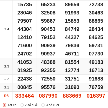
15735
65233
89656
72738
28046
32508
91993
30463
79507
59867
15853
88865
44304
90453
84749
28434
G.4
12410
79152
44227
84625
71600
90939
79836
59731
24702
90937
46711
07730
41053
48388
81554
49183
G.3
01925
92355
12774
16713
22438
72550
31751
91688
G.2
00845
95576
31090
76759
G.1
333464
087990
883669
016397
ĐB
Tất cả
2 số cuối
3 số cuối