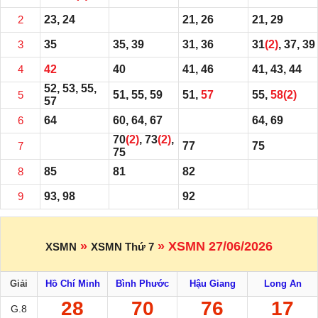
2
23, 24
21, 26
21, 29
3
35
35, 39
31, 36
31
(2)
, 37, 39
4
42
40
41, 46
41, 43, 44
52, 53, 55,
5
51, 55, 59
51,
57
55,
58
(2)
57
6
64
60, 64, 67
64, 69
70
(2)
, 73
(2)
,
7
77
75
75
8
85
81
82
9
93, 98
92
»
» XSMN 27/06/2026
XSMN
XSMN Thứ 7
Giải
Hồ Chí Minh
Bình Phước
Hậu Giang
Long An
28
70
76
17
G.8