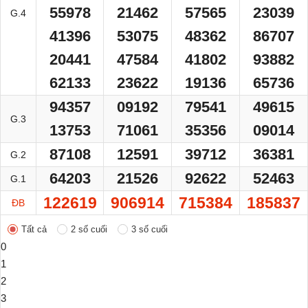
55978
21462
57565
23039
G.4
41396
53075
48362
86707
20441
47584
41802
93882
62133
23622
19136
65736
94357
09192
79541
49615
G.3
13753
71061
35356
09014
87108
12591
39712
36381
G.2
64203
21526
92622
52463
G.1
122619
906914
715384
185837
ĐB
Tất cả
2 số cuối
3 số cuối
0
1
2
3