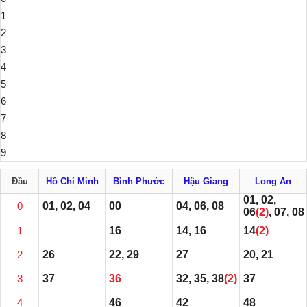
1
2
3
4
5
6
7
8
9
Đầu
Hồ Chí Minh
Bình Phước
Hậu Giang
Long An
01, 02,
0
01, 02, 04
00
04, 06, 08
06
(2)
, 07, 08
1
16
14, 16
14
(2)
2
26
22, 29
27
20, 21
3
37
36
32, 35, 38
(2)
37
4
46
42
48