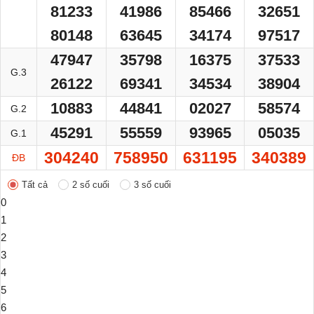
81233
41986
85466
32651
80148
63645
34174
97517
47947
35798
16375
37533
G.3
26122
69341
34534
38904
10883
44841
02027
58574
G.2
45291
55559
93965
05035
G.1
304240
758950
631195
340389
ĐB
Tất cả
2 số cuối
3 số cuối
0
1
2
3
4
5
6