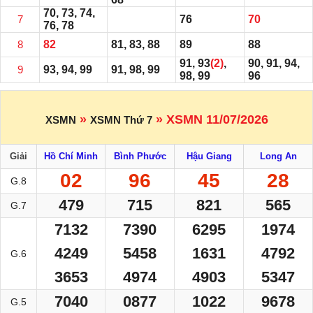
70, 73, 74,
7
76
70
76, 78
8
82
81, 83, 88
89
88
91, 93
(2)
,
90, 91, 94,
9
93, 94, 99
91, 98, 99
98, 99
96
»
» XSMN 11/07/2026
XSMN
XSMN Thứ 7
Giải
Hồ Chí Minh
Bình Phước
Hậu Giang
Long An
02
96
45
28
G.8
479
715
821
565
G.7
7132
7390
6295
1974
4249
5458
1631
4792
G.6
3653
4974
4903
5347
7040
0877
1022
9678
G.5