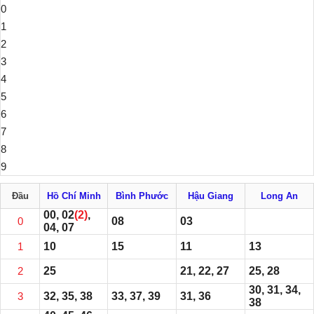
0
1
2
3
4
5
6
7
8
9
Đầu
Hồ Chí Minh
Bình Phước
Hậu Giang
Long An
00, 02
(2)
,
0
08
03
04, 07
1
10
15
11
13
2
25
21, 22, 27
25, 28
30, 31, 34,
3
32, 35, 38
33, 37, 39
31, 36
38