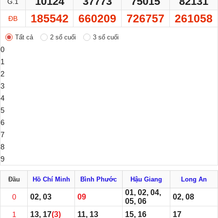
10124
37773
75015
82131
G.1
185542
660209
726757
261058
ĐB
Tất cả
2 số cuối
3 số cuối
0
1
2
3
4
5
6
7
8
9
Đầu
Hồ Chí Minh
Bình Phước
Hậu Giang
Long An
01, 02, 04,
0
02, 03
09
02, 08
05, 06
1
13, 17
(3)
11, 13
15, 16
17