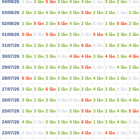
04/08/26
1 lần
3 lần
5 lần
3 lần
4 lần
4 lần
1 lần
3 lần
2 lần
1 lần
03/08/26
2 lần
2 lần
4 lần
4 lần
2 lần
5 lần
2 lần
2 lần
1 lần
3 lần
02/08/26
1 lần
5 lần
2 lần
5 lần
4 lần
2 lần
0 lần
1 lần
5 lần
2 lần
01/08/26
5 lần
0 lần
5 lần
2 lần
2 lần
0 lần
5 lần
4 lần
2 lần
2 lần
31/07/26
2 lần
2 lần
2 lần
3 lần
4 lần
6 lần
0 lần
1 lần
3 lần
4 lần
30/07/26
3 lần
1 lần
3 lần
0 lần
4 lần
4 lần
3 lần
4 lần
1 lần
4 lần
29/07/26
3 lần
3 lần
2 lần
4 lần
2 lần
5 lần
1 lần
1 lần
4 lần
2 lần
28/07/26
6 lần
2 lần
3 lần
3 lần
3 lần
2 lần
4 lần
3 lần
1 lần
0 lần
27/07/26
3 lần
3 lần
6 lần
2 lần
2 lần
2 lần
4 lần
3 lần
0 lần
2 lần
26/07/26
3 lần
1 lần
3 lần
0 lần
0 lần
6 lần
3 lần
2 lần
5 lần
4 lần
25/07/26
1 lần
3 lần
2 lần
0 lần
2 lần
5 lần
3 lần
2 lần
4 lần
5 lần
24/07/26
4 lần
0 lần
2 lần
3 lần
4 lần
6 lần
1 lần
3 lần
4 lần
0 lần
23/07/26
2 lần
2 lần
3 lần
3 lần
3 lần
4 lần
2 lần
4 lần
2 lần
2 lần