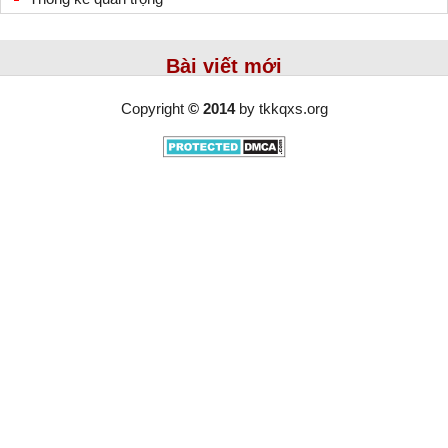
Bài viết mới
Copyright
© 2014
by
tkkqxs.org