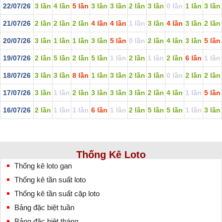
22/07/26
3 lần
4 lần
5 lần
3 lần
3 lần
2 lần
3 lần
0 lần
1 lần
3 lần
21/07/26
2 lần
2 lần
2 lần
4 lần
4 lần
1 lần
3 lần
4 lần
3 lần
2 lần
20/07/26
3 lần
1 lần
1 lần
3 lần
5 lần
0 lần
2 lần
4 lần
3 lần
5 lần
19/07/26
2 lần
5 lần
2 lần
5 lần
1 lần
2 lần
1 lần
2 lần
6 lần
1 lần
18/07/26
3 lần
3 lần
8 lần
1 lần
3 lần
2 lần
3 lần
0 lần
2 lần
2 lần
17/07/26
3 lần
1 lần
2 lần
3 lần
3 lần
3 lần
2 lần
4 lần
1 lần
5 lần
16/07/26
2 lần
1 lần
1 lần
6 lần
1 lần
2 lần
5 lần
5 lần
1 lần
3 lần
Thống Kê Loto
Thống kê loto gan
Thống kê tần suất loto
Thống kê tần suất cặp loto
Bảng đặc biệt tuần
Bảng đặc biệt tháng