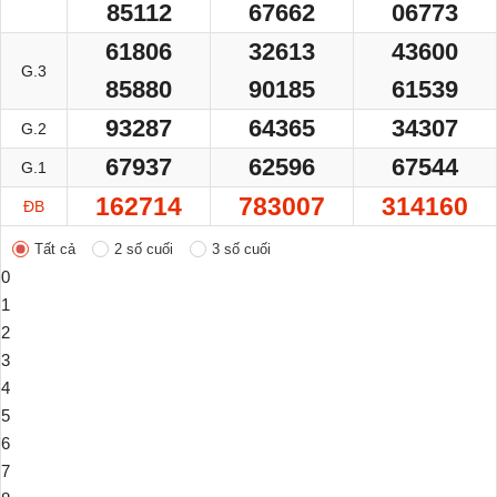
85112
67662
06773
61806
32613
43600
G.3
85880
90185
61539
93287
64365
34307
G.2
67937
62596
67544
G.1
162714
783007
314160
ĐB
Tất cả
2 số cuối
3 số cuối
0
1
2
3
4
5
6
7