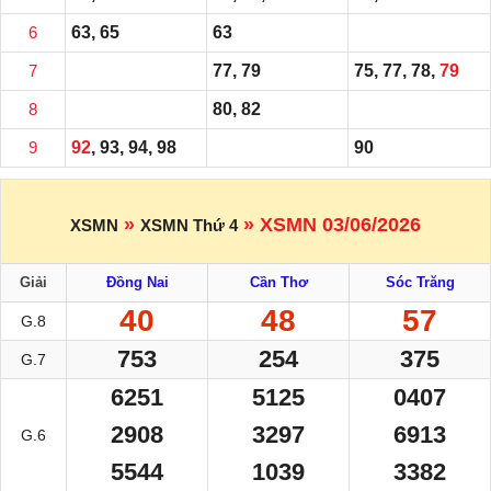
6
63, 65
63
7
77, 79
75, 77, 78,
79
8
80, 82
9
92
, 93, 94, 98
90
»
» XSMN 03/06/2026
XSMN
XSMN Thứ 4
Giải
Đồng Nai
Cần Thơ
Sóc Trăng
40
48
57
G.8
753
254
375
G.7
6251
5125
0407
2908
3297
6913
G.6
5544
1039
3382