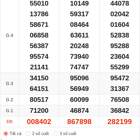
55010
10149
44078
13786
59317
02042
58671
08464
01604
06858
63611
52838
G.4
56387
20248
95288
95574
73940
23604
21141
74747
55299
34150
95096
95472
G.3
64151
56949
31367
80517
60099
76508
G.2
71200
46874
36842
G.1
008402
867898
282199
ĐB
Tất cả
2 số cuối
3 số cuối