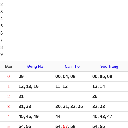
2
3
4
5
6
7
8
9
Đầu
Đồng Nai
Cần Thơ
Sóc Trăng
0
09
00, 04, 08
00, 05, 09
1
12, 13, 16
11, 12
13, 14
2
21
26
3
31, 33
30, 31, 32, 35
32, 33
4
45, 46, 49
44
40, 43, 47
5
54, 55
54,
57
, 58
54, 55