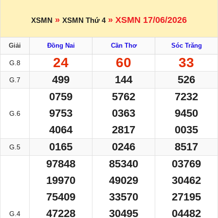
»
» XSMN 17/06/2026
XSMN
XSMN Thứ 4
Giải
Đồng Nai
Cần Thơ
Sóc Trăng
24
60
33
G.8
499
144
526
G.7
0759
5762
7232
9753
0363
9450
G.6
4064
2817
0035
0165
0246
8517
G.5
97848
85340
03769
19970
49029
30462
75409
33570
27195
47228
30495
04482
G.4