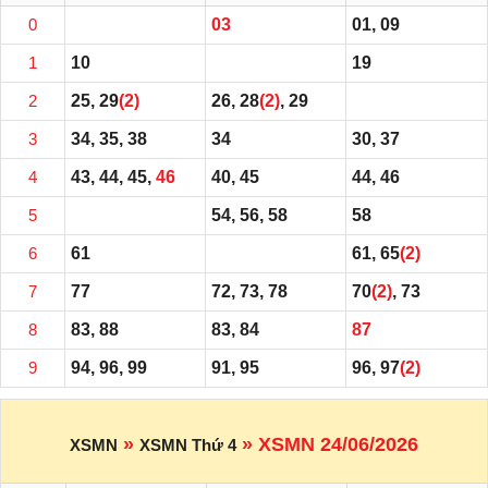
0
03
01, 09
1
10
19
2
25, 29
(2)
26, 28
(2)
, 29
3
34, 35, 38
34
30, 37
4
43, 44, 45,
46
40, 45
44, 46
5
54, 56, 58
58
6
61
61, 65
(2)
7
77
72, 73, 78
70
(2)
, 73
8
83, 88
83, 84
87
9
94, 96, 99
91, 95
96, 97
(2)
»
» XSMN 24/06/2026
XSMN
XSMN Thứ 4