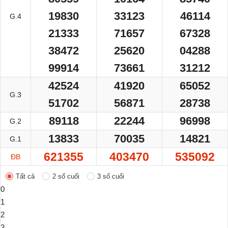
19830
33123
46114
G.4
21333
71657
67328
38472
25620
04288
99914
73661
31212
42524
41920
65052
G.3
51702
56871
28738
89118
22244
96998
G.2
13833
70035
14821
G.1
621355
403470
535092
ĐB
Tất cả
2 số cuối
3 số cuối
0
1
2
3