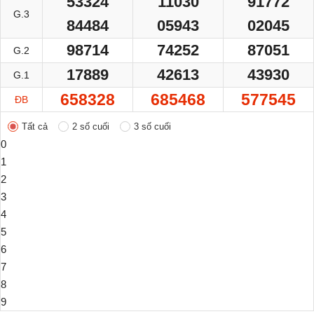
53324
11030
91772
G.3
84484
05943
02045
98714
74252
87051
G.2
17889
42613
43930
G.1
658328
685468
577545
ĐB
Tất cả
2 số cuối
3 số cuối
0
1
2
3
4
5
6
7
8
9