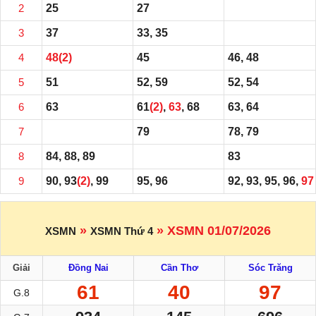
2
25
27
3
37
33, 35
4
48
(2)
45
46, 48
5
51
52, 59
52, 54
6
63
61
(2)
,
63
, 68
63, 64
7
79
78, 79
8
84, 88, 89
83
9
90, 93
(2)
, 99
95, 96
92, 93, 95, 96,
97
»
» XSMN 01/07/2026
XSMN
XSMN Thứ 4
Giải
Đồng Nai
Cần Thơ
Sóc Trăng
61
40
97
G.8