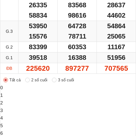
26335
83568
28637
58834
98616
44602
53950
64728
54864
G.3
15576
78711
25065
83399
60353
11167
G.2
39518
16388
51956
G.1
225620
897277
707565
ĐB
Tất cả
2 số cuối
3 số cuối
0
1
2
3
4
5
6