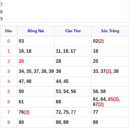
7
8
9
Đầu
Đồng Nai
Cần Thơ
Sóc Trăng
0
03
02
(2)
1
16, 18
11, 16, 17
16
2
20
28
25
3
34, 35, 37, 38, 39
38
33, 37
(2)
, 38
4
47, 48
44, 45
5
50
53, 54, 56
56, 58
61, 64,
65
(2)
,
6
61
68
67
(2)
7
76
(3)
72, 75,
77
77
8
80
88, 89
88