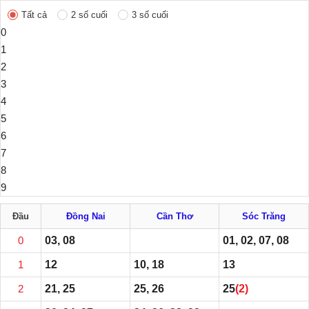
Tất cả
2 số cuối
3 số cuối
0
1
2
3
4
5
6
7
8
9
Đầu
Đồng Nai
Cần Thơ
Sóc Trăng
0
03, 08
01, 02, 07, 08
1
12
10, 18
13
2
21, 25
25, 26
25
(2)