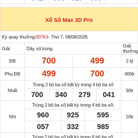
Xổ Số Max 3D Pro
Kỳ quay thưởng:
00763
- Thứ 7, 08/08/2026
Giải
Giải
Dãy số trúng
thưởng
700
499
ĐB
2 tỷ
499
700
Phụ ĐB
400tr
Trùng 2 bộ ba số bất kỳ trong 4 bộ ba số
Nhất
30tr
700
340
279
041
Trùng 2 bộ ba số bất kỳ trong 4 bộ ba số:
960
925
595
Nhì
10tr
057
332
985
Trùng 2 bộ ba số bất kỳ trong 8 bộ ba số: