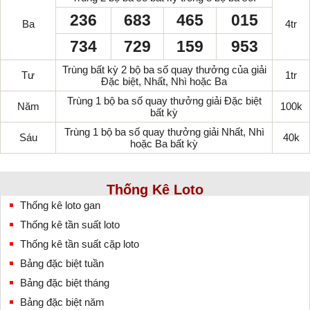
236
683
465
015
Ba
4tr
734
729
159
953
Trùng bất kỳ 2 bộ ba số quay thưởng của giải
Tư
1tr
Đặc biệt, Nhất, Nhì hoặc Ba
Trùng 1 bộ ba số quay thưởng giải Đặc biệt
Năm
100k
bất kỳ
Trùng 1 bộ ba số quay thưởng giải Nhất, Nhì
Sáu
40k
hoặc Ba bất kỳ
Thống Kê Loto
Thống kê loto gan
Thống kê tần suất loto
Thống kê tần suất cặp loto
Bảng đặc biệt tuần
Bảng đặc biệt tháng
Bảng đặc biệt năm