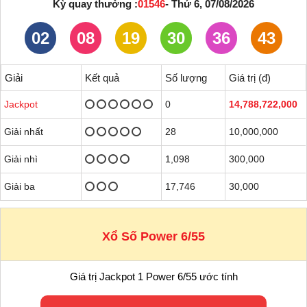
Kỳ quay thưởng :
01546
- Thứ 6, 07/08/2026
02
08
19
30
36
43
Giải
Kết quả
Số lượng
Giá trị (đ)
Jackpot
0
14,788,722,000
Giải nhất
28
10,000,000
Giải nhì
1,098
300,000
Giải ba
17,746
30,000
Xổ Số Power 6/55
Giá trị Jackpot 1 Power 6/55 ước tính