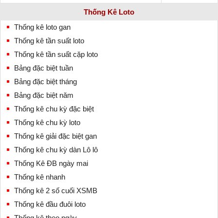
Thống Kê Loto
Thống kê loto gan
Thống kê tần suất loto
Thống kê tần suất cặp loto
Bảng đặc biệt tuần
Bảng đặc biệt tháng
Bảng đặc biệt năm
Thống kê chu kỳ đặc biệt
Thống kê chu kỳ loto
Thống kê giải đặc biệt gan
Thống kê chu kỳ dàn Lô lô
Thống Kê ĐB ngày mai
Thống kê nhanh
Thống kê 2 số cuối XSMB
Thống kê đầu đuôi loto
Thống kê theo ngày