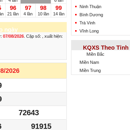
ần
4 lần
6 lần
Ninh Thuận
5
96
97
98
99
ần
21 lần
4 lần
10 lần
14 lần
Bình Dương
Trà Vinh
eo ngày
Vĩnh Long
ừ:
07/08/2026
. Cặp số:
, xuất hiện:
KQXS Theo Tỉnh
Miền Bắc
Miền Nam
8/2026
Miền Trung
9
9
7
2
6
4
3
6
9
1
9
1
5