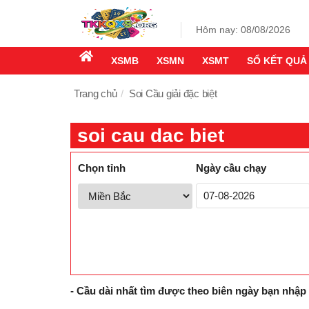
Hôm nay: 08/08/2026
XSMB
XSMN
XSMT
SỔ KẾT QUẢ
Trang chủ
Soi Cầu giải đặc biệt
soi cau dac biet
Chọn tỉnh
Ngày cầu chạy
- Cầu dài nhất tìm được theo biên ngày bạn nhập 