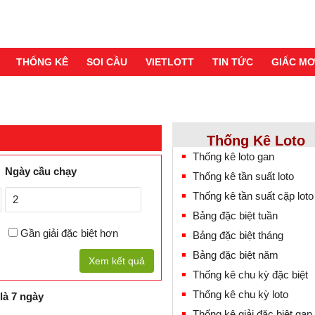
THỐNG KÊ
SOI CẦU
VIETLOTT
TIN TỨC
GIẤC M
Thống Kê Loto
Thống kê loto gan
Ngày cầu chạy
Thống kê tần suất loto
Thống kê tần suất cặp loto
Bảng đặc biệt tuần
Gần giải đặc biệt hơn
Bảng đặc biệt tháng
Bảng đặc biệt năm
Xem kết quả
Thống kê chu kỳ đặc biệt
Thống kê chu kỳ loto
là 7 ngày
Thống kê giải đặc biệt gan