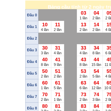
Bảng cầu tính từ 2 ngày t
03
04
0
Đầu 0
1 lần
2 lần
2 l
10
11
13
14
1
Đầu 1
4 lần
2 lần
2 lần
2 lần
4 l
Đầu 2
30
31
33
34
3
Đầu 3
3 lần
4 lần
4 lần
8 lần
6 l
40
41
43
44
4
Đầu 4
8 lần
9 lần
8 lần
15 lần
11 l
50
51
53
54
5
Đầu 5
2 lần
2 lần
2 lần
5 lần
4 l
60
61
63
64
6
Đầu 6
1 lần
5 lần
6 lần
12 lần
10 l
70
71
73
74
7
Đầu 7
2 lần
1 lần
2 lần
3 lần
2 l
80
81
83
84
8
Đầu 8