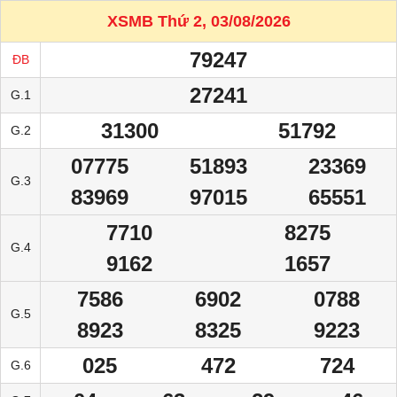
XSMB Thứ 2, 03/08/2026
7
9
2
4
7
ĐB
2
7
2
4
1
G.1
3
1
3
0
0
5
1
7
9
2
G.2
0
7
7
7
5
5
1
8
9
3
2
3
3
6
9
G.3
8
3
9
6
9
9
7
0
1
5
6
5
5
5
1
7
7
1
0
8
2
7
5
G.4
9
1
6
2
1
6
5
7
7
5
8
6
6
9
0
2
0
7
8
8
G.5
8
9
2
3
8
3
2
5
9
2
2
3
0
2
5
4
7
2
7
2
4
G.6