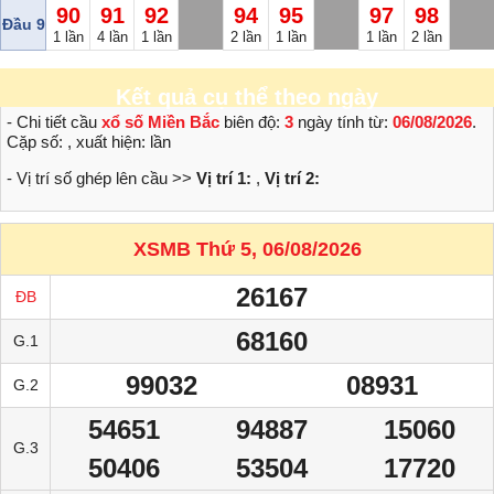
90
91
92
94
95
97
98
Đầu 9
1 lần
4 lần
1 lần
2 lần
1 lần
1 lần
2 lần
Kết quả cụ thể theo ngày
- Chi tiết cầu
xổ số Miền Bắc
biên độ:
3
ngày tính từ:
06/08/2026
.
Cặp số:
, xuất hiện:
lần
- Vị trí số ghép lên cầu >>
Vị trí 1:
,
Vị trí 2:
XSMB Thứ 5, 06/08/2026
2
6
1
6
7
ĐB
6
8
1
6
0
G.1
9
9
0
3
2
0
8
9
3
1
G.2
5
4
6
5
1
9
4
8
8
7
1
5
0
6
0
G.3
5
0
4
0
6
5
3
5
0
4
1
7
7
2
0