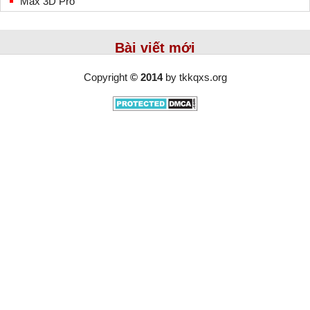
Max 3D Pro
Bài viết mới
Copyright
© 2014
by
tkkqxs.org