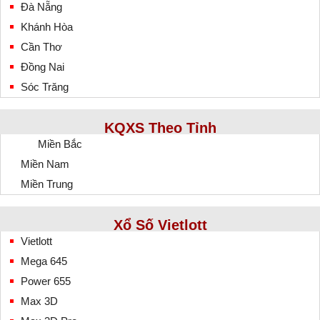
Đà Nẵng
Khánh Hòa
Cần Thơ
Đồng Nai
Sóc Trăng
KQXS Theo Tỉnh
Miền Bắc
Miền Nam
Miền Trung
Xổ Số Vietlott
Vietlott
Mega 645
Power 655
Max 3D