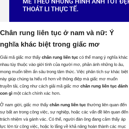
Chân rung liên tục ở nam và nữ: Ý
nghĩa khác biệt trong giấc mơ
Giải mã giấc mơ thấy
chân rung liên tục
có thể mang ý nghĩa khác
nhau tùy thuộc vào giới tính của người mơ, phản ánh những lo âu,
mong muốn tiềm ẩn sâu trong tâm thức. Việc phân tích sự khác biệt
này giúp chúng ta hiểu rõ hơn về thông điệp mà giấc mơ muốn
truyền tải, cũng như cách giải mã giấc mơ
chân rung liên tục đánh
con gì
một cách chính xác hơn.
Ở nam giới, giấc mơ thấy
chân rung liên tục
thường liên quan đến
sự bất an trong công việc, sự nghiệp, hoặc các vấn đề liên quan đến
trách nhiệm và gánh vác. Có thể, người đàn ông đang cảm thấy áp
lực lớn từ công việc, hoặc lo lắng về khả năng hoàn thành các mục