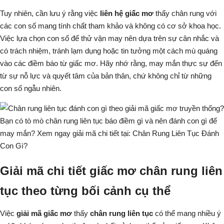
Tuy nhiên, cần lưu ý rằng việc
liên hệ giấc mơ
thấy chân rung với
các con số
mang tính chất tham khảo và không có cơ sở khoa học.
Việc lựa chọn con số để thử vận may nên dựa trên sự cân nhắc và
có trách nhiệm, tránh lạm dụng hoặc tin tưởng một cách mù quáng
vào các điềm báo từ giấc mơ. Hãy nhớ rằng, may mắn thực sự đến
từ sự nỗ lực và quyết tâm của bản thân, chứ không chỉ từ những
con số ngẫu nhiên.
Bạn có tò mò chân rung liên tục báo điềm gì và nên đánh con gì để
may mắn? Xem ngay giải mã chi tiết tại:
Chân Rung Liên Tục Đánh
Con Gì?
Giải mã chi tiết giấc mơ chân rung liên
tục theo từng bối cảnh cụ thể
Việc
giải mã giấc mơ
thấy
chân rung liên tục
có thể mang nhiều ý