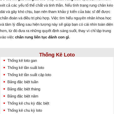
xét cả các yếu tố thể chất và tinh thần. Nếu tình trạng rung chân kéo
dài và gây khó chịu, bạn nên tham khảo ý kiến của bác sĩ để được
chẩn đoán và điều trị phù hợp. Việc tìm hiểu nguyên nhân khoa học
và tâm lý đằng sau hiện tượng này sẽ giúp bạn có cái nhìn toàn diện
hơn, từ đó đưa ra những quyết định sáng suốt, thay vì chỉ tập trung
vào việc
chân rung liên tục đánh con gì
.
Thống Kê Loto
Thống kê loto gan
Thống kê tần suất loto
Thống kê tần suất cặp loto
Bảng đặc biệt tuần
Bảng đặc biệt tháng
Bảng đặc biệt năm
Thống kê chu kỳ đặc biệt
Thống kê chu kỳ loto