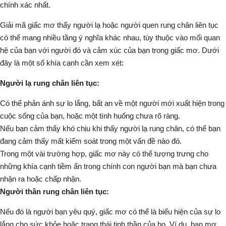
chính xác nhất.
Giải mã giấc mơ
thấy người lạ hoặc người quen rung chân liên tục
có thể mang nhiều tầng ý nghĩa khác nhau, tùy thuộc vào mối quan
hệ của bạn với người đó và cảm xúc của bạn trong giấc mơ. Dưới
đây là một số khía cạnh cần xem xét:
Người lạ rung chân liên tục:
Có thể phản ánh sự lo lắng, bất an về một người mới xuất hiện trong
cuộc sống của bạn, hoặc một tình huống chưa rõ ràng.
Nếu bạn cảm thấy khó chịu khi thấy người lạ rung chân, có thể bạn
đang cảm thấy mất kiểm soát trong một vấn đề nào đó.
Trong một vài trường hợp,
giấc mơ
này có thể tượng trưng cho
những khía cạnh tiềm ẩn trong chính con người bạn mà bạn chưa
nhận ra hoặc chấp nhận.
Người thân rung chân liên tục:
Nếu đó là người bạn yêu quý, giấc mơ có thể là biểu hiện của sự lo
lắng cho sức khỏe hoặc trạng thái tinh thần của họ. Ví dụ, bạn mơ