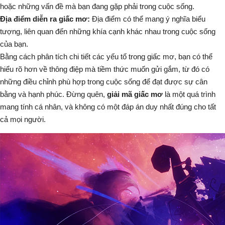
hoặc những vấn đề mà bạn đang gặp phải trong cuộc sống.
Địa điểm diễn ra giấc mơ:
Địa điểm có thể mang ý nghĩa biểu
tượng, liên quan đến những khía cạnh khác nhau trong cuộc sống
của bạn.
Bằng cách phân tích chi tiết các yếu tố trong giấc mơ, bạn có thể
hiểu rõ hơn về thông điệp mà tiềm thức muốn gửi gắm, từ đó có
những điều chỉnh phù hợp trong cuộc sống để đạt được sự cân
bằng và hạnh phúc. Đừng quên,
giải mã giấc mơ
là một quá trình
mang tính cá nhân, và không có một đáp án duy nhất đúng cho tất
cả mọi người.