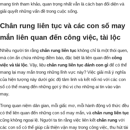
mang tính tham khảo, quan trọng nhất vẫn là cách bạn đối diện và
giải quyết những vấn đề trong cuộc sống.
Chân rung liên tục và các con số may
mắn liên quan đến công việc, tài lộc
Nhiều người tin rằng
chân rung liên tục
không chỉ là một thói quen,
mà còn ẩn chứa những điềm báo, đặc biệt là liên quan đến
công
việc và tài lộc
. Vậy, liệu
chân rung liên tục đánh con gì
để có thể
mang lại may mắn trong những lĩnh vực này? Việc giải mã ý nghĩa
của hiện tượng này dưới góc độ tâm linh và kết nối nó với các con
số có thể mang đến những gợi ý thú vị cho những ai tin vào vận
may.
Trong quan niệm dân gian, mỗi giấc mơ, mỗi hành động vô thức đều
có thể liên quan đến những con số may mắn, và
chân rung liên tục
cũng không ngoại lệ. Người ta tin rằng việc liên kết
chân rung
với
các con số có thể giúp cải thiện vận may trong công việc, thu hút tài