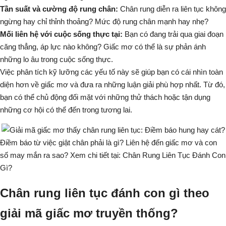
Tần suất và cường độ rung chân:
Chân rung diễn ra liên tục không
ngừng hay chỉ thỉnh thoảng? Mức độ rung chân mạnh hay nhẹ?
Mối liên hệ với cuộc sống thực tại:
Bạn có đang trải qua giai đoạn
căng thẳng, áp lực nào không? Giấc mơ có thể là sự phản ánh
những lo âu trong cuộc sống thực.
Việc phân tích kỹ lưỡng các yếu tố này sẽ giúp bạn có cái nhìn toàn
diện hơn về giấc mơ và đưa ra những luận giải phù hợp nhất. Từ đó,
bạn có thể chủ động đối mặt với những thử thách hoặc tận dụng
những cơ hội có thể đến trong tương lai.
Điềm báo từ việc giật chân phải là gì? Liên hệ đến giấc mơ và con
số may mắn ra sao? Xem chi tiết tại:
Chân Rung Liên Tục Đánh Con
Gì?
Chân rung liên tục đánh con gì theo
giải mã giấc mơ truyền thống?