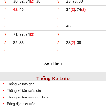
3
30, 32, 34
(2)
, 38
3
23, 73, 83
4
42
, 46
4
34
(2)
, 74
(2)
5
5
6
6
46
7
71, 73, 74
(2)
7
8
82, 83
8
28
(2)
, 38
9
9
Xem Thêm
Thống Kê Loto
Thống kê loto gan
Thống kê tần suất loto
Thống kê tần suất cặp loto
Bảng đặc biệt tuần