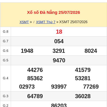
Xổ số Đà Nẵng 25/07/2026
»
» XSMT 25/07/2026
XSMT
XSMT Thứ 7
18
G.8
054
G.7
1948
3291
8024
G.6
9470
G.5
44276
41579
85362
53281
G.4
02973
93997
77269
64789
36028
G.3
86203
G.2