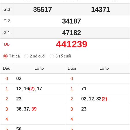
35517
14371
G.3
34187
G.2
47182
G.1
441239
ĐB
Tất cả
2 số cuối
3 số cuối
Đầu
Lô tô
Đuôi
Lô tô
0
02
0
1
12, 16
(2)
, 17
1
71
2
23
2
02, 12, 82
(2)
3
36, 37,
39
3
23
4
4
5
58
5