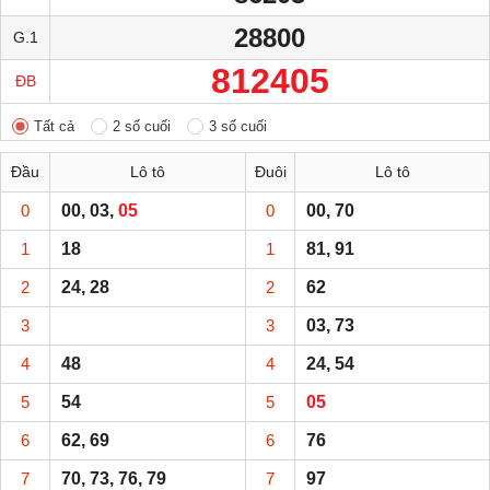
28800
G.1
812405
ĐB
Tất cả
2 số cuối
3 số cuối
Đầu
Lô tô
Đuôi
Lô tô
0
00, 03,
05
0
00, 70
1
18
1
81, 91
2
24, 28
2
62
3
3
03, 73
4
48
4
24, 54
5
54
5
05
6
62, 69
6
76
7
70, 73, 76, 79
7
97