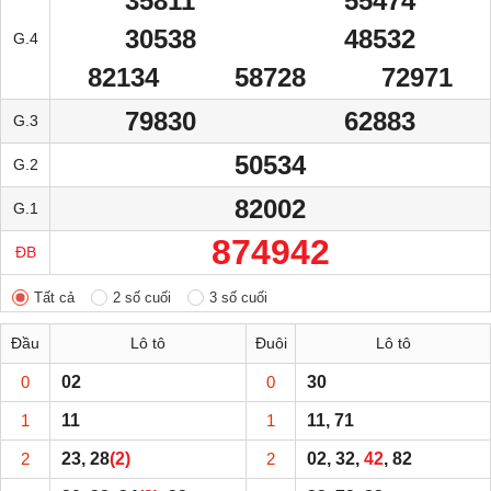
35811
55474
30538
48532
G.4
82134
58728
72971
79830
62883
G.3
50534
G.2
82002
G.1
874942
ĐB
Tất cả
2 số cuối
3 số cuối
Đầu
Lô tô
Đuôi
Lô tô
0
02
0
30
1
11
1
11, 71
2
23, 28
(2)
2
02, 32,
42
, 82