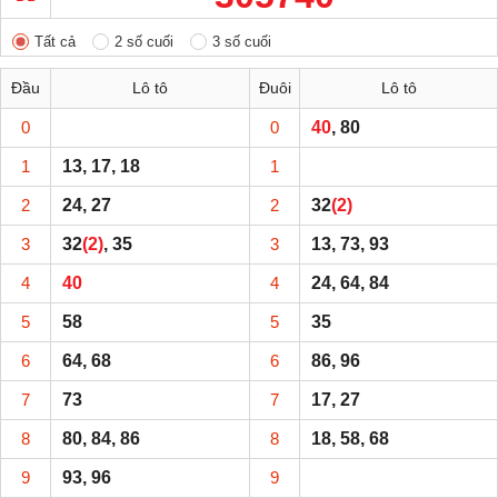
Tất cả
2 số cuối
3 số cuối
Đầu
Lô tô
Đuôi
Lô tô
0
0
40
, 80
1
13, 17, 18
1
2
24, 27
2
32
(2)
3
32
(2)
, 35
3
13, 73, 93
4
40
4
24, 64, 84
5
58
5
35
6
64, 68
6
86, 96
7
73
7
17, 27
8
80, 84, 86
8
18, 58, 68
9
93, 96
9