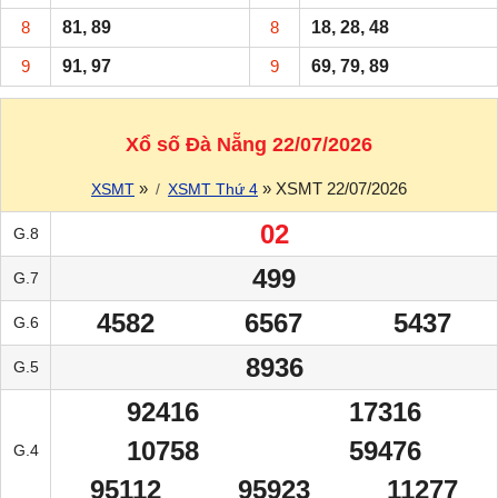
8
81, 89
8
18, 28, 48
9
91, 97
9
69, 79, 89
Xổ số Đà Nẵng 22/07/2026
»
» XSMT 22/07/2026
XSMT
XSMT Thứ 4
02
G.8
499
G.7
4582
6567
5437
G.6
8936
G.5
92416
17316
10758
59476
G.4
95112
95923
11277