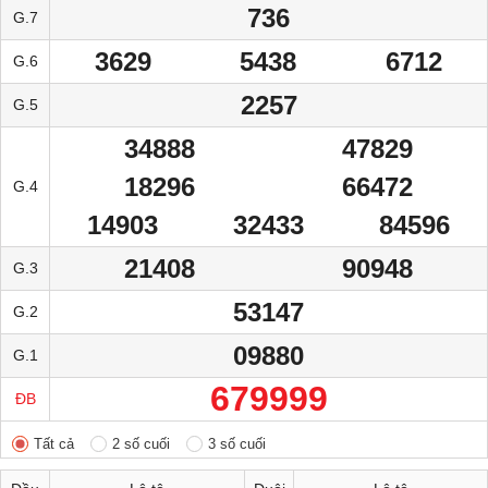
736
G.7
3629
5438
6712
G.6
2257
G.5
34888
47829
18296
66472
G.4
14903
32433
84596
21408
90948
G.3
53147
G.2
09880
G.1
679999
ĐB
Tất cả
2 số cuối
3 số cuối