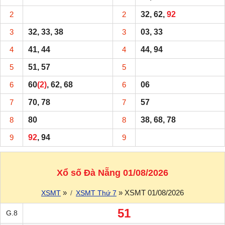
2
2
32, 62,
92
3
32, 33, 38
3
03, 33
4
41, 44
4
44, 94
5
51, 57
5
6
60
(2)
, 62, 68
6
06
7
70, 78
7
57
8
80
8
38, 68, 78
9
92
, 94
9
Xổ số Đà Nẵng 01/08/2026
»
» XSMT 01/08/2026
XSMT
XSMT Thứ 7
51
G.8