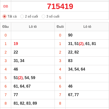
715419
ĐB
Tất cả
2 số cuối
3 số cuối
Đầu
Lô tô
Đuôi
Lô tô
0
0
90
1
19
1
31, 51
(2)
, 61, 81
2
22
2
22, 82
3
31, 34
3
83
4
46
4
34, 54, 64
5
51
(2)
, 54, 59
5
6
61, 64, 67
6
46
7
77
7
67, 77
8
81, 82, 83, 89
8