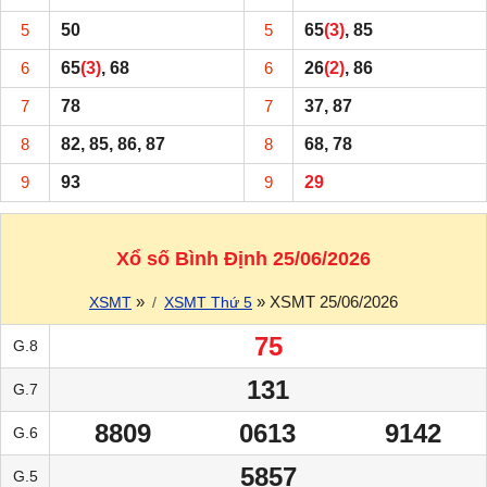
5
50
5
65
(3)
, 85
6
65
(3)
, 68
6
26
(2)
, 86
7
78
7
37, 87
8
82, 85, 86, 87
8
68, 78
9
93
9
29
Xổ số Bình Định 25/06/2026
»
» XSMT 25/06/2026
XSMT
XSMT Thứ 5
75
G.8
131
G.7
8809
0613
9142
G.6
5857
G.5