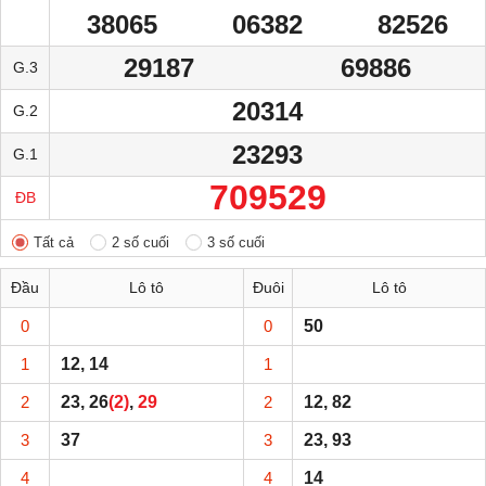
38065
06382
82526
29187
69886
G.3
20314
G.2
23293
G.1
709529
ĐB
Tất cả
2 số cuối
3 số cuối
Đầu
Lô tô
Đuôi
Lô tô
0
0
50
1
12, 14
1
2
23, 26
(2)
,
29
2
12, 82
3
37
3
23, 93
4
4
14