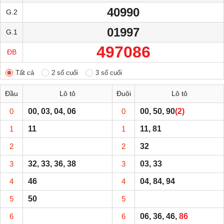
40990
G.2
01997
G.1
497086
ĐB
Tất cả
2 số cuối
3 số cuối
Đầu
Lô tô
Đuôi
Lô tô
0
00, 03, 04, 06
0
00, 50, 90
(2)
1
11
1
11, 81
2
2
32
3
32, 33, 36, 38
3
03, 33
4
46
4
04, 84, 94
5
50
5
6
6
06, 36, 46,
86