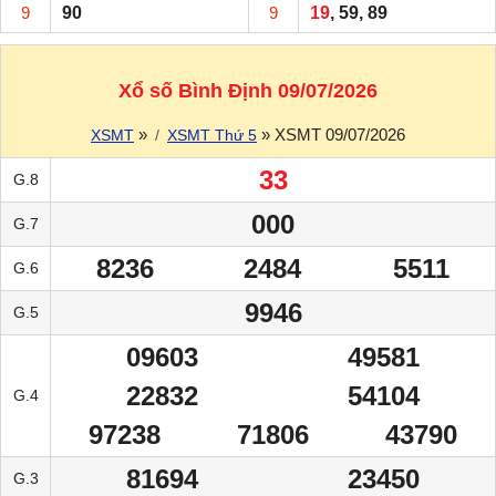
9
90
9
19
, 59, 89
Xổ số Bình Định 09/07/2026
»
» XSMT 09/07/2026
XSMT
XSMT Thứ 5
33
G.8
000
G.7
8236
2484
5511
G.6
9946
G.5
09603
49581
22832
54104
G.4
97238
71806
43790
81694
23450
G.3