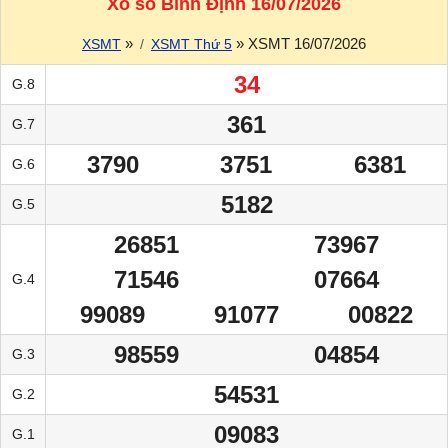
Xổ số Bình Định 16/07/2026
»
» XSMT 16/07/2026
XSMT
XSMT Thứ 5
34
G.8
361
G.7
3790
3751
6381
G.6
5182
G.5
26851
73967
71546
07664
G.4
99089
91077
00822
98559
04854
G.3
54531
G.2
09083
G.1