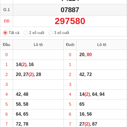
07887
G.1
297580
ĐB
Tất cả
2 số cuối
3 số cuối
Đầu
Lô tô
Đuôi
Lô tô
0
0
20,
80
1
14
(2)
, 16
1
2
20, 27
(2)
, 28
2
42, 72
3
3
4
42, 48
4
14
(2)
, 64, 94
5
56, 58
5
65
6
64, 65
6
16, 56
7
72, 78
7
27
(2)
, 87