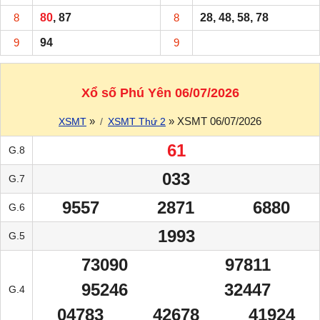
8
80
, 87
8
28, 48, 58, 78
9
94
9
Xổ số Phú Yên 06/07/2026
»
» XSMT 06/07/2026
XSMT
XSMT Thứ 2
61
G.8
033
G.7
9557
2871
6880
G.6
1993
G.5
73090
97811
95246
32447
G.4
04783
42678
41924