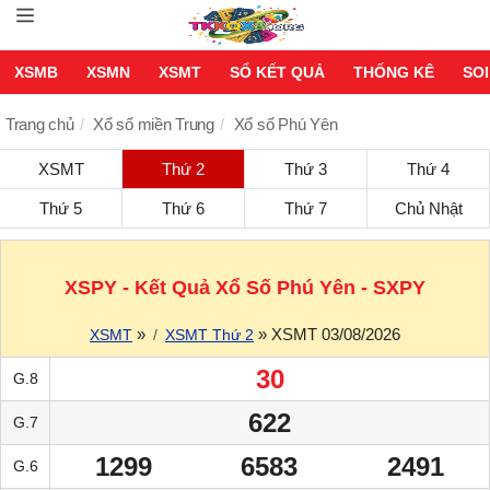
XSMB
XSMN
XSMT
SỔ KẾT QUẢ
THỐNG KÊ
SOI
Trang chủ
Xổ số miền Trung
Xổ số Phú Yên
XSMT
Thứ 2
Thứ 3
Thứ 4
Thứ 5
Thứ 6
Thứ 7
Chủ Nhật
XSPY - Kết Quả Xổ Số Phú Yên - SXPY
»
» XSMT 03/08/2026
XSMT
XSMT Thứ 2
30
G.8
622
G.7
1299
6583
2491
G.6