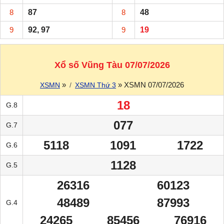
8
87
8
48
9
92, 97
9
19
Xổ số Vũng Tàu 07/07/2026
»
» XSMN 07/07/2026
XSMN
XSMN Thứ 3
18
G.8
077
G.7
5118
1091
1722
G.6
1128
G.5
26316
60123
48489
87993
G.4
24265
85456
76916