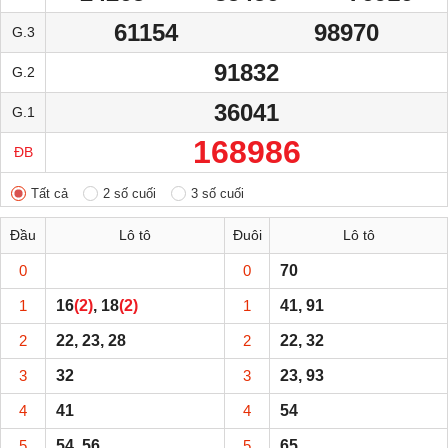
61154
98970
G.3
91832
G.2
36041
G.1
168986
ĐB
Tất cả
2 số cuối
3 số cuối
Đầu
Lô tô
Đuôi
Lô tô
0
0
70
1
16
(2)
, 18
(2)
1
41, 91
2
22, 23, 28
2
22, 32
3
32
3
23, 93
4
41
4
54
5
54, 56
5
65