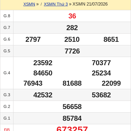
»
» XSMN 21/07/2026
XSMN
XSMN Thứ 3
36
G.8
282
G.7
2797
2510
8651
G.6
7726
G.5
23592
70377
84650
25234
G.4
76943
81688
22099
42532
53682
G.3
56658
G.2
85784
G.1
673257
ĐB