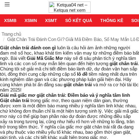
XSMB
XSMN
XSMT
SỔ KẾT QUẢ
THỐNG KÊ
SOI
Trang chủ
Giật Chân Trái Đánh Con Gì? Giải Mã Điềm Báo, Số May Mắn Lô 
Giật chân trái đánh con gì
luôn là câu hỏi ám ảnh những người
đam mê số học, khao khát tìm kiếm vận may từ những điềm báo bất
ngờ. Bài viết
Giải Mã Giấc Mơ
này sẽ đi sâu phân tích ý nghĩa tâm
linh và các con số may mắn liên quan đến hiện tượng
giật chân trái
.
Chúng tôi sẽ giải mã chi tiết điềm báo lành dữ, dự đoán vận hạn sắp
tới, đồng thời cung cấp những cặp số
lô đề
tiềm năng nhất dựa trên
kinh nghiệm dân gian và các phương pháp luận giải hiện đại. Hãy
cùng khám phá bí ẩn đằng sau
giật chân trái
và mở ra cơ hội tài lộc
năm 2025!
Giải mã giấc mơ giật chân trái: Điềm báo và ý nghĩa tâm linh
Giật chân trái
trong giấc mơ, theo quan niệm dân gian, thường
được xem là một điềm báo mang nhiều ý nghĩa tâm linh khác nhau,
chứ không đơn thuần chỉ là một hiện tượng sinh lý. Việc giải mã giấc
mơ này có thể giúp bạn phần nào dự đoán được những điều sắp
xảy ra trong tương lai, cũng như hiểu rõ hơn về những lo lắng, trăn
trở trong tiềm thức. Ý nghĩa của giấc mơ giật chân trái rất đa dạng
và phụ thuộc vào nhiều yếu tố khác nhau, bao gồm thời gian giật,
giới tính, và các chi tiết khác xuất hiện trong giấc mơ.