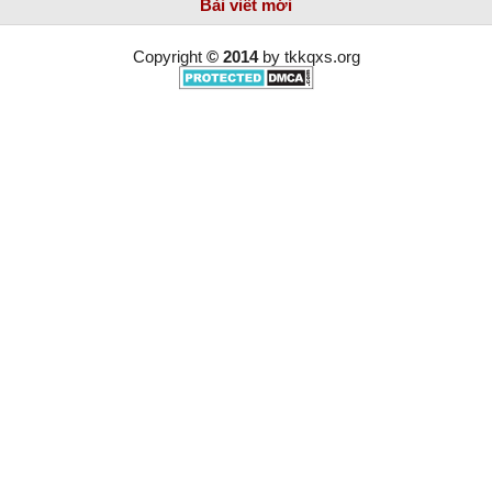
Bài viết mới
Copyright
© 2014
by
tkkqxs.org