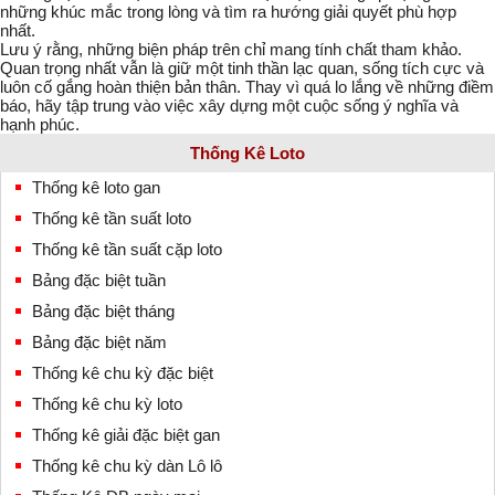
những khúc mắc trong lòng và tìm ra hướng giải quyết phù hợp
nhất.
Lưu ý rằng, những biện pháp trên chỉ mang tính chất tham khảo.
Quan trọng nhất vẫn là giữ một tinh thần lạc quan, sống tích cực và
luôn cố gắng hoàn thiện bản thân. Thay vì quá lo lắng về những điềm
báo, hãy tập trung vào việc xây dựng một cuộc sống ý nghĩa và
hạnh phúc.
Thống Kê Loto
Thống kê loto gan
Thống kê tần suất loto
Thống kê tần suất cặp loto
Bảng đặc biệt tuần
Bảng đặc biệt tháng
Bảng đặc biệt năm
Thống kê chu kỳ đặc biệt
Thống kê chu kỳ loto
Thống kê giải đặc biệt gan
Thống kê chu kỳ dàn Lô lô