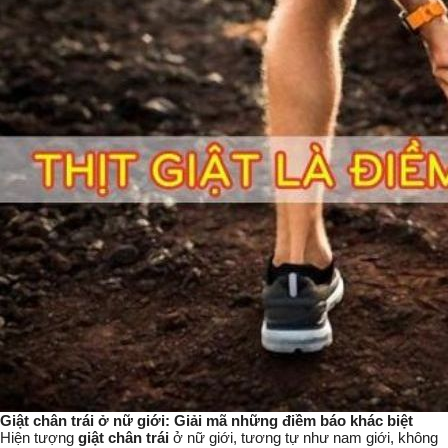
Giật chân trái ở nữ giới: Giải mã những điềm báo khác biệt
Hiện tượng
giật chân trái
ở nữ giới, tương tự như nam giới, không