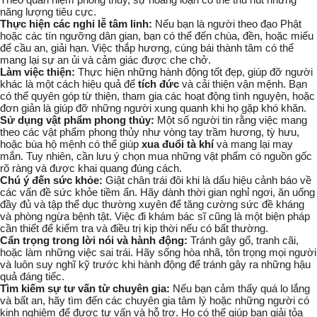
năng lượng tiêu cực.
Thực hiện các nghi lễ tâm linh:
Nếu bạn là người theo đạo Phật
hoặc các tín ngưỡng dân gian, bạn có thể đến chùa, đền, hoặc miếu
để cầu an, giải hạn. Việc
thắp hương
,
cúng bái
thành tâm có thể
mang lại sự an ủi và cảm giác được che chở.
Làm việc thiện:
Thực hiện những hành động tốt đẹp, giúp đỡ người
khác là một cách hiệu quả để
tích đức
và
cải thiện vận mệnh
. Bạn
có thể quyên góp từ thiện, tham gia các hoạt động tình nguyện, hoặc
đơn giản là giúp đỡ những người xung quanh khi họ gặp khó khăn.
Sử dụng vật phẩm phong thủy:
Một số người tin rằng việc mang
theo các vật phẩm
phong thủy
như
vòng tay trầm hương
,
tỳ hưu
,
hoặc
bùa hộ mệnh
có thể giúp
xua đuổi tà khí
và mang lại may
mắn. Tuy nhiên, cần lưu ý chọn mua những vật phẩm có nguồn gốc
rõ ràng và được
khai quang
đúng cách.
Chú ý đến sức khỏe:
Giật chân trái đôi khi là dấu hiệu cảnh báo về
các vấn đề sức khỏe tiềm ẩn. Hãy dành thời gian nghỉ ngơi, ăn uống
đầy đủ và tập thể dục thường xuyên để tăng cường sức đề kháng
và phòng ngừa bệnh tật. Việc đi khám bác sĩ cũng là một biện pháp
cần thiết để kiểm tra và điều trị kịp thời nếu có bất thường.
Cẩn trọng trong lời nói và hành động:
Tránh gây gổ, tranh cãi,
hoặc làm những việc sai trái. Hãy sống hòa nhã, tôn trọng mọi người
và luôn suy nghĩ kỹ trước khi hành động để tránh gây ra những hậu
quả đáng tiếc.
Tìm kiếm sự tư vấn từ chuyên gia:
Nếu bạn cảm thấy quá lo lắng
và bất an, hãy tìm đến các chuyên gia tâm lý hoặc những người có
kinh nghiệm để được tư vấn và hỗ trợ. Họ có thể giúp bạn giải tỏa