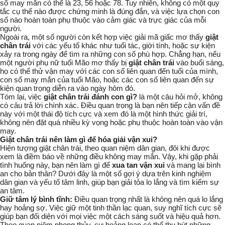
số may mắn có thể là 23, 56 hoặc 78. Tuy nhiên, không có một quy
tắc cụ thể nào được chứng minh là đúng đắn, và việc lựa chọn con
số nào hoàn toàn phụ thuộc vào cảm giác và trực giác của mỗi
người.
Ngoài ra, một số người còn kết hợp việc giải mã giấc mơ thấy
giật
chân trái
với các yếu tố khác như tuổi tác, giới tính, hoặc sự kiện
xảy ra trong ngày để tìm ra những con số phù hợp. Chẳng hạn, nếu
một người phụ nữ tuổi Mão mơ thấy bị
giật chân trái
vào buổi sáng,
họ có thể thử vận may với các con số liên quan đến tuổi của mình,
con số may mắn của tuổi Mão, hoặc các con số liên quan đến sự
kiện quan trọng diễn ra vào ngày hôm đó.
Tóm lại, việc
giật chân trái đánh con gì?
là một câu hỏi mở, không
có câu trả lời chính xác. Điều quan trọng là bạn nên tiếp cận vấn đề
này với một thái độ tích cực và xem đó là một hình thức giải trí,
không nên đặt quá nhiều kỳ vọng hoặc phụ thuộc hoàn toàn vào vận
may.
Giật chân trái nên làm gì để
hóa giải vận xui
?
Hiện tượng giật chân trái, theo quan niệm dân gian, đôi khi được
xem là điềm báo về những điều không may mắn. Vậy, khi gặp phải
tình huống này, bạn nên làm gì để
xua tan vận xui
và mang lại bình
an cho bản thân? Dưới đây là một số gợi ý dựa trên kinh nghiệm
dân gian và yếu tố tâm linh, giúp bạn giải tỏa lo lắng và tìm kiếm sự
an tâm.
Giữ tâm lý bình tĩnh:
Điều quan trọng nhất là không nên quá lo lắng
hay hoảng sợ. Việc giữ một tinh thần lạc quan, suy nghĩ tích cực sẽ
giúp bạn đối diện với mọi việc một cách sáng suốt và hiệu quả hơn.
Theo quan niệm
phong thủy
, sự hoảng loạn có thể thu hút những