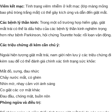
Viêm kết mạc:
Tình trạng viêm nhiễm ở kết mạc (lớp màng mỏng
bao phủ tròng trắng mắt) có thể gây kích ứng và dẫn đến giật mắt.
Các bệnh lý thần kinh:
Trong một số trường hợp hiếm gặp, giật
mắt trái có thể là dấu hiệu của các bệnh lý thần kinh nghiêm trọng
hơn như bệnh Parkinson, hội chứng Tourette hoặc rối loạn vận động.
Các triệu chứng đi kèm cần chú ý:
Ngoài hiện tượng giật mắt trái, nam giới nên lưu ý các triệu chứng đi
kèm sau để có thể đánh giá chính xác tình trạng sức khỏe:
Mắt đỏ, sưng, đau nhức
Chảy nước mắt, có ghèn
Nhìn mờ, nhạy cảm với ánh sáng
Co giật các cơ mặt khác
Đau đầu, chóng mặt, buồn nôn
Phòng ngừa và điều trị: