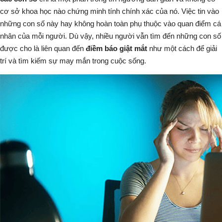
cơ sở khoa học nào chứng minh tính chính xác của nó. Việc tin vào
những con số này hay không hoàn toàn phụ thuộc vào quan điểm cá
nhân của mỗi người. Dù vậy, nhiều người vẫn tìm đến những con số
được cho là liên quan đến
điềm báo giật mắt
như một cách để giải
trí và tìm kiếm sự may mắn trong cuộc sống.