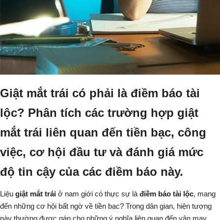
Giật mắt trái có phải là điềm báo tài
lộc? Phân tích các trường hợp giật
mắt trái liên quan đến tiền bạc, công
việc, cơ hội đầu tư và đánh giá mức
độ tin cậy của các điềm báo này.
Liệu
giật mắt trái
ở nam giới có thực sự là
điềm báo tài lộc
, mang
đến những cơ hội bất ngờ về tiền bạc? Trong dân gian, hiện tượng
này thường được gán cho những ý nghĩa liên quan đến vận may,