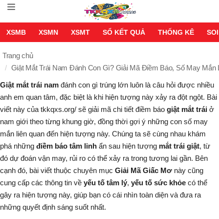
XSMB
XSMN
XSMT
SỔ KẾT QUẢ
THỐNG KÊ
SOI
Trang chủ
Giật Mắt Trái Nam Đánh Con Gì? Giải Mã Điềm Báo, Số May Mắn 
Giật mắt trái nam
đánh con gì trúng lớn luôn là câu hỏi được nhiều
anh em quan tâm, đặc biệt là khi hiện tượng này xảy ra đột ngột. Bài
viết này của tkkqxs.org/ sẽ giải mã chi tiết điềm báo
giật mắt trái
ở
nam giới theo từng khung giờ, đồng thời gợi ý những con số may
mắn liên quan đến hiện tượng này. Chúng ta sẽ cùng nhau khám
phá những
điềm báo tâm linh
ẩn sau hiện tượng
mắt trái giật
, từ
đó dự đoán vận may, rủi ro có thể xảy ra trong tương lai gần. Bên
cạnh đó, bài viết thuộc chuyên mục
Giải Mã Giấc Mơ
này cũng
cung cấp các thông tin về
yếu tố tâm lý
,
yếu tố sức khỏe
có thể
gây ra hiện tượng này, giúp bạn có cái nhìn toàn diện và đưa ra
những quyết định sáng suốt nhất.