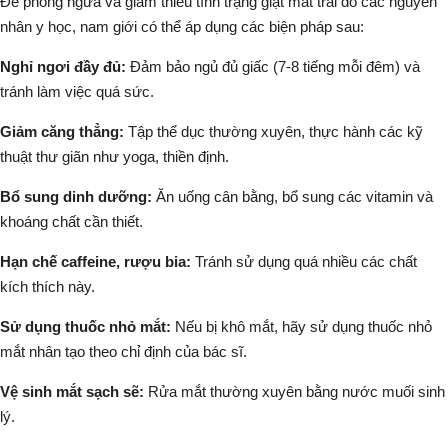
Để phòng ngừa và giảm thiểu tình trạng giật mắt trái do các nguyên
nhân y học, nam giới có thể áp dụng các biện pháp sau:
Nghỉ ngơi đầy đủ:
Đảm bảo ngủ đủ giấc (7-8 tiếng mỗi đêm) và
tránh làm việc quá sức.
Giảm căng thẳng:
Tập thể dục thường xuyên, thực hành các kỹ
thuật thư giãn như yoga, thiền định.
Bổ sung dinh dưỡng:
Ăn uống cân bằng, bổ sung các vitamin và
khoáng chất cần thiết.
Hạn chế caffeine, rượu bia:
Tránh sử dụng quá nhiều các chất
kích thích này.
Sử dụng thuốc nhỏ mắt:
Nếu bị khô mắt, hãy sử dụng thuốc nhỏ
mắt nhân tạo theo chỉ định của bác sĩ.
Vệ sinh mắt sạch sẽ:
Rửa mắt thường xuyên bằng nước muối sinh
lý.