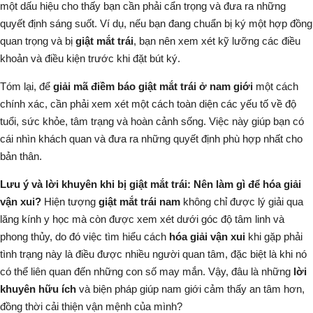
một dấu hiệu cho thấy bạn cần phải cẩn trọng và đưa ra những
quyết định sáng suốt. Ví dụ, nếu bạn đang chuẩn bị ký một hợp đồng
quan trọng và bị
giật mắt trái
, bạn nên xem xét kỹ lưỡng các điều
khoản và điều kiện trước khi đặt bút ký.
Tóm lại, để
giải mã điềm báo giật mắt trái ở nam giới
một cách
chính xác, cần phải xem xét một cách toàn diện các yếu tố về độ
tuổi, sức khỏe, tâm trạng và hoàn cảnh sống. Việc này giúp bạn có
cái nhìn khách quan và đưa ra những quyết định phù hợp nhất cho
bản thân.
Lưu ý và lời khuyên khi bị giật mắt trái: Nên làm gì để hóa giải
vận xui?
Hiện tượng
giật mắt trái nam
không chỉ được lý giải qua
lăng kính y học mà còn được xem xét dưới góc độ tâm linh và
phong thủy, do đó việc tìm hiểu cách
hóa giải vận xui
khi gặp phải
tình trạng này là điều được nhiều người quan tâm, đặc biệt là khi nó
có thể liên quan đến những con số may mắn. Vậy, đâu là những
lời
khuyên hữu ích
và biện pháp giúp nam giới cảm thấy an tâm hơn,
đồng thời cải thiện vận mệnh của mình?