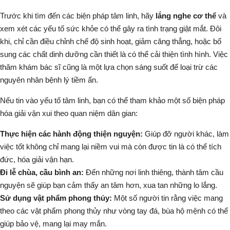
Trước khi tìm đến các biện pháp tâm linh, hãy
lắng nghe cơ thể
và
xem xét các yếu tố sức khỏe có thể gây ra tình trạng giật mắt. Đôi
khi, chỉ cần điều chỉnh chế độ sinh hoạt, giảm căng thẳng, hoặc bổ
sung các chất dinh dưỡng cần thiết là có thể cải thiện tình hình. Việc
thăm khám bác sĩ cũng là một lựa chọn sáng suốt để loại trừ các
nguyên nhân bệnh lý tiềm ẩn.
Nếu tin vào yếu tố tâm linh, bạn có thể tham khảo một số biện pháp
hóa giải vận xui theo quan niệm dân gian:
Thực hiện các hành động thiện nguyện:
Giúp đỡ người khác, làm
việc tốt không chỉ mang lại niềm vui mà còn được tin là có thể tích
đức, hóa giải vận hạn.
Đi lễ chùa, cầu bình an:
Đến những nơi linh thiêng, thành tâm cầu
nguyện sẽ giúp bạn cảm thấy an tâm hơn, xua tan những lo lắng.
Sử dụng vật phẩm phong thủy:
Một số người tin rằng việc mang
theo các vật phẩm phong thủy như vòng tay đá, bùa hộ mệnh có thể
giúp bảo vệ, mang lại may mắn.