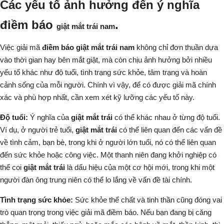
Các yếu tố ảnh hưởng đến ý nghĩa
điềm báo
.
giật mắt trái nam
Việc giải mã
điềm báo giật mắt trái nam
không chỉ đơn thuần dựa
vào thời gian hay bên mắt giật, mà còn chịu ảnh hưởng bởi nhiều
yếu tố khác như độ tuổi, tình trạng sức khỏe, tâm trạng và hoàn
cảnh sống của mỗi người. Chính vì vậy, để có được giải mã chính
xác và phù hợp nhất, cần xem xét kỹ lưỡng các yếu tố này.
Độ tuổi:
Ý nghĩa của
giật mắt trái
có thể khác nhau ở từng độ tuổi.
Ví dụ, ở người trẻ tuổi,
giật mắt trái
có thể liên quan đến các vấn đề
về tình cảm, bạn bè, trong khi ở người lớn tuổi, nó có thể liên quan
đến sức khỏe hoặc công việc. Một thanh niên đang khởi nghiệp có
thể coi
giật mắt trái
là dấu hiệu của một cơ hội mới, trong khi một
người đàn ông trung niên có thể lo lắng về vấn đề tài chính.
Tình trạng sức khỏe:
Sức khỏe thể chất và tinh thần cũng đóng vai
trò quan trọng trong việc giải mã điềm báo. Nếu bạn đang bị căng