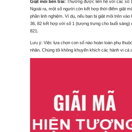
Giật môi bên trái:
Thường được liên hệ với các số 1
Ngoài ra, một số người còn kết hợp thời điểm giật m
phần linh nghiệm. Ví dụ, nếu bạn bị giật môi trên vào
36, 82 kết hợp với số 1 (tượng trưng cho buổi sáng) 
821.
Lưu ý:
Việc lựa chọn con số nào hoàn toàn phụ thuộ
nhân. Chúng tôi không khuyến khích các hành vi cá c