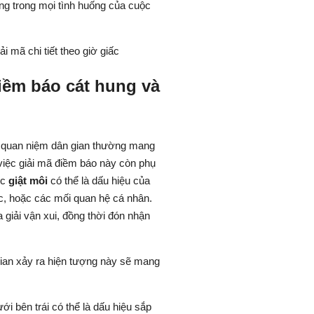
ộng trong mọi tình huống của cuộc
Điềm báo cát hung và
 quan niệm dân gian thường mang
việc giải mã điềm báo này còn phụ
ệc
giật môi
có thể là dấu hiệu của
iệc, hoặc các mối quan hệ cá nhân.
 giải vận xui, đồng thời đón nhận
 gian xảy ra hiện tượng này sẽ mang
ới bên trái có thể là dấu hiệu sắp