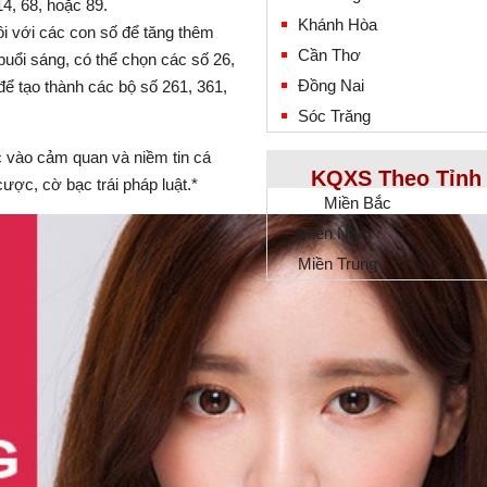
4, 68, hoặc 89.
Khánh Hòa
ôi với các con số để tăng thêm
Cần Thơ
 buổi sáng, có thể chọn các số 26,
Đồng Nai
để tạo thành các bộ số 261, 361,
Sóc Trăng
c vào cảm quan và niềm tin cá
KQXS Theo Tỉnh
ược, cờ bạc trái pháp luật.*
Miền Bắc
Miền Nam
Miền Trung