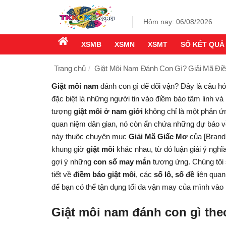
Hôm nay: 06/08/2026
XSMB
XSMN
XSMT
SỔ KẾT QUẢ
Trang chủ
Giật Môi Nam Đánh Con Gì? Giải Mã Đ
Giật môi nam
đánh con gì để đổi vận? Đây là câu hỏi
đặc biệt là những người tin vào điềm báo tâm linh v
tượng
giật môi ở nam giới
không chỉ là một phản ứ
quan niệm dân gian, nó còn ẩn chứa những dự báo về t
này thuộc chuyên mục
Giải Mã Giấc Mơ
của [Brand 
khung giờ
giật môi
khác nhau, từ đó luận giải ý nghĩ
gợi ý những
con số may mắn
tương ứng. Chúng tôi 
tiết về
điềm báo giật môi
, các
số lô, số đề
liên quan
để bạn có thể tận dụng tối đa vận may của mình vào
Giật môi nam đánh con gì th