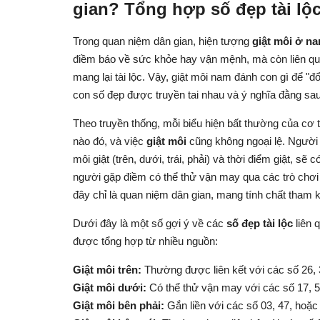
gian? Tổng hợp số đẹp tài lộ
Trong quan niệm dân gian, hiện tượng
giật môi ở na
điềm báo về sức khỏe hay vận mệnh, mà còn liên q
mang lại tài lộc. Vậy,
giật môi nam đánh con gì
để "đổ
con số đẹp được truyền tai nhau và ý nghĩa đằng sa
Theo truyền thống, mỗi biểu hiện bất thường của cơ 
nào đó, và việc
giật môi
cũng không ngoại lệ. Người x
môi giật (trên, dưới, trái, phải) và thời điểm giật, s
người gặp điềm có thể thử vận may qua các trò chơi 
đây chỉ là quan niệm dân gian, mang tính chất tham kh
Dưới đây là một số gợi ý về các
số đẹp tài lộc
liên 
được tổng hợp từ nhiều nguồn:
Giật môi trên:
Thường được liên kết với các số 26, 
Giật môi dưới:
Có thể thử vận may với các số 17, 5
Giật môi bên phải:
Gắn liền với các số 03, 47, hoặc