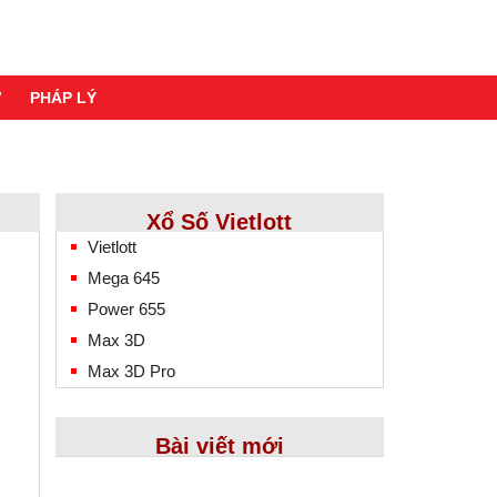
Ơ
PHÁP LÝ
Xổ Số Vietlott
Vietlott
Mega 645
Power 655
Max 3D
Max 3D Pro
Bài viết mới