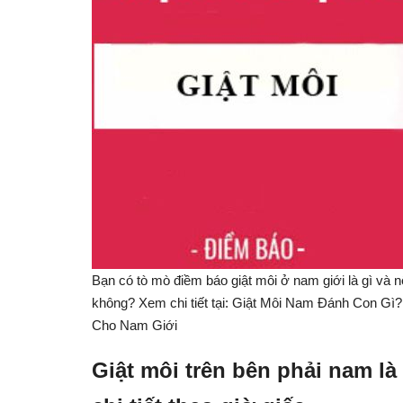
Bạn có tò mò điềm báo giật môi ở nam giới là gì và 
không? Xem chi tiết tại:
Giật Môi Nam Đánh Con Gì?
Cho Nam Giới
Giật môi trên bên phải nam là