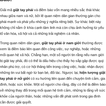
Giải mã
giật tay phải
và điềm báo vốn mang nhiều sắc thái khác
nhau giữa nam và nữ, bởi lẽ quan niệm dân gian thường gán cho
phái mạnh và phái yếu những ý nghĩa riêng biệt. Sự khác biệt này
không chỉ nằm ở khía cạnh tâm linh mà còn chịu ảnh hưởng từ yếu
tố văn hóa, xã hội và cả những trải nghiệm cá nhân.
Trong quan niệm dân gian,
giật tay phải ở nam giới
thường được
xem là điềm báo liên quan đến công việc, sự nghiệp, hoặc những
mối quan hệ xã hội. Chẳng hạn, một số người tin rằng nếu nam giới
bị giật tay phải, đó có thể là dấu hiệu cho thấy họ sắp gặp được quý
nhân phù trợ, có cơ hội thăng tiến trong công việc, hoặc nhận được
những tin vui bất ngờ từ bạn bè, đối tác. Ngược lại,
hiện tượng giật
tay phải ở nữ giới
có xu hướng liên quan đến chuyện tình cảm, gia
đình, hoặc sức khỏe. Một số người cho rằng, đây có thể là điềm báo
về những thay đổi trong mối quan hệ tình cảm, những lo lắng về sức
khỏe của người thân, hoặc những vấn đề phát sinh trong gia đình
cần được giải quyết.