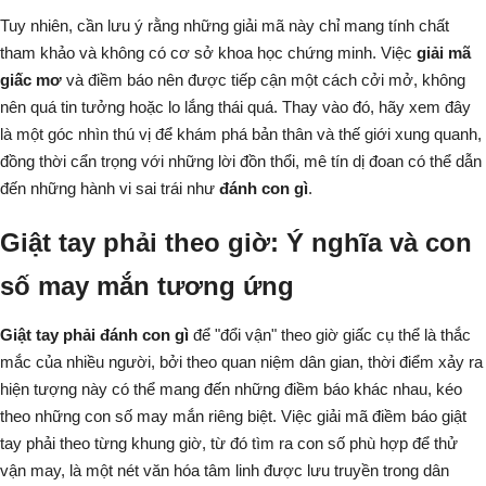
Tuy nhiên, cần lưu ý rằng những giải mã này chỉ mang tính chất
tham khảo và không có cơ sở khoa học chứng minh. Việc
giải mã
giấc mơ
và điềm báo nên được tiếp cận một cách cởi mở, không
nên quá tin tưởng hoặc lo lắng thái quá. Thay vào đó, hãy xem đây
là một góc nhìn thú vị để khám phá bản thân và thế giới xung quanh,
đồng thời cẩn trọng với những lời đồn thổi, mê tín dị đoan có thể dẫn
đến những hành vi sai trái như
đánh con gì
.
Giật tay phải theo giờ: Ý nghĩa và con
số may mắn tương ứng
Giật tay phải đánh con gì
để "đổi vận" theo giờ giấc cụ thể là thắc
mắc của nhiều người, bởi theo quan niệm dân gian, thời điểm xảy ra
hiện tượng này có thể mang đến những điềm báo khác nhau, kéo
theo những con số may mắn riêng biệt. Việc giải mã điềm báo giật
tay phải theo từng khung giờ, từ đó tìm ra con số phù hợp để thử
vận may, là một nét văn hóa tâm linh được lưu truyền trong dân