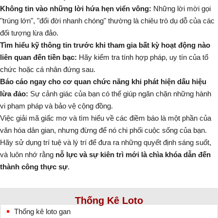
Không tin vào những lời hứa hẹn viển vông:
Những lời mời gọi
"trúng lớn", "đổi đời nhanh chóng" thường là chiêu trò dụ dỗ của các
đối tượng lừa đảo.
Tìm hiểu kỹ thông tin trước khi tham gia bất kỳ hoạt động nào
liên quan đến tiền bạc:
Hãy kiểm tra tính hợp pháp, uy tín của tổ
chức hoặc cá nhân đứng sau.
Báo cáo ngay cho cơ quan chức năng khi phát hiện dấu hiệu
lừa đảo:
Sự cảnh giác của bạn có thể giúp ngăn chặn những hành
vi phạm pháp và bảo vệ cộng đồng.
Việc giải mã giấc mơ và tìm hiểu về các điềm báo là một phần của
văn hóa dân gian, nhưng đừng để nó chi phối cuộc sống của bạn.
Hãy sử dụng trí tuệ và lý trí để đưa ra những quyết định sáng suốt,
và luôn nhớ rằng
nỗ lực và sự kiên trì mới là chìa khóa dẫn đến
thành công thực sự
.
Thống Kê Loto
Thống kê loto gan