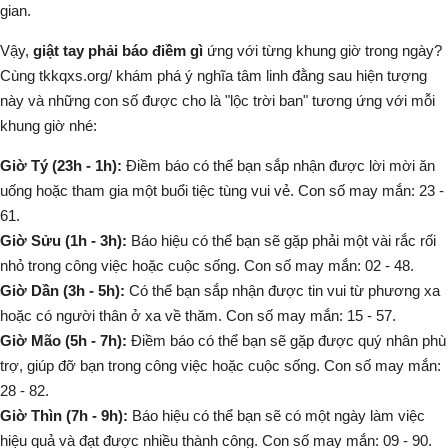
gian.
Vậy,
giật tay phải báo điềm gì
ứng với từng khung giờ trong ngày?
Cùng tkkqxs.org/ khám phá ý nghĩa tâm linh đằng sau hiện tượng
này và những con số được cho là "lộc trời ban" tương ứng với mỗi
khung giờ nhé:
Giờ Tý (23h - 1h):
Điềm báo có thể bạn sắp nhận được lời mời ăn
uống hoặc tham gia một buổi tiệc tùng vui vẻ. Con số may mắn: 23 -
61.
Giờ Sửu (1h - 3h):
Báo hiệu có thể bạn sẽ gặp phải một vài rắc rối
nhỏ trong công việc hoặc cuộc sống. Con số may mắn: 02 - 48.
Giờ Dần (3h - 5h):
Có thể bạn sắp nhận được tin vui từ phương xa
hoặc có người thân ở xa về thăm. Con số may mắn: 15 - 57.
Giờ Mão (5h - 7h):
Điềm báo có thể bạn sẽ gặp được quý nhân phù
trợ, giúp đỡ bạn trong công việc hoặc cuộc sống. Con số may mắn:
28 - 82.
Giờ Thìn (7h - 9h):
Báo hiệu có thể bạn sẽ có một ngày làm việc
hiệu quả và đạt được nhiều thành công. Con số may mắn: 09 - 90.