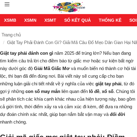
XSMB
XSMN
XSMT
SỔ KẾT QUẢ
THỐNG KÊ
SOI
Trang chủ
Giật Tay Phải Đánh Con Gì? Giải Mã Câu Đố Mẹo Dân Gian Hại N
Giật tay phải đánh con gì
năm 2025 để trúng lớn? Nếu bạn đang
tìm kiếm câu trả lời cho điềm báo từ giấc mơ hoặc sự kiện bất ngờ
này dưới góc độ
Giải Mã Giấc Mơ
và muốn biến nó thành cơ hội tài
lộc, thì bạn đã đến đúng nơi. Bài viết này sẽ cung cấp cho bạn
những luận giải chi tiết nhất về ý nghĩa của việc
giật tay phải
, từ đó
gợi ý những
con số may mắn
liên quan đến
lô đề
,
xổ số
. Chúng tôi
sẽ phân tích các khía cạnh khác nhau của hiện tượng này, bao gồm
cả giới tính, thời điểm xảy ra và cảm xúc đi kèm, để đưa ra những
dự đoán chính xác nhất, giúp bạn nắm bắt vận may và
đổi đời
nhanh chóng.