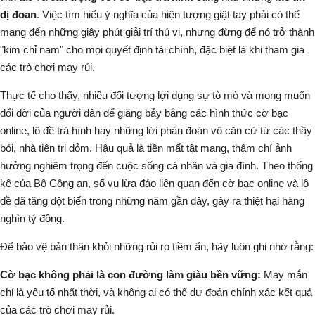
dị đoan
. Việc tìm hiểu ý nghĩa của hiện tượng giật tay phải có thể
mang đến những giây phút giải trí thú vị, nhưng đừng để nó trở thành
"kim chỉ nam" cho mọi quyết định tài chính, đặc biệt là khi tham gia
các trò chơi may rủi.
Thực tế cho thấy, nhiều đối tượng lợi dụng sự tò mò và mong muốn
đổi đời của người dân để giăng bẫy bằng các hình thức
cờ bạc
online
,
lô đề trá hình
hay những lời phán đoán vô căn cứ từ các
thầy
bói
,
nhà tiên tri
dỏm. Hậu quả là tiền mất tật mang, thậm chí ảnh
hưởng nghiêm trọng đến cuộc sống cá nhân và gia đình. Theo thống
kê của Bộ Công an, số vụ lừa đảo liên quan đến cờ bạc online và lô
đề đã tăng đột biến trong những năm gần đây, gây ra thiệt hại hàng
nghìn tỷ đồng.
Để bảo vệ bản thân khỏi những rủi ro tiềm ẩn, hãy luôn ghi nhớ rằng:
Cờ bạc không phải là con đường làm giàu bền vững:
May mắn
chỉ là yếu tố nhất thời, và không ai có thể dự đoán chính xác kết quả
của các trò chơi may rủi.