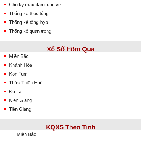
Chu kỳ max dàn cùng về
Thống kê theo tổng
Thống kê tổng hợp
Thống kê quan trọng
Xổ Số Hôm Qua
Miền Bắc
Khánh Hòa
Kon Tum
Thừa Thiên Huế
Đà Lạt
Kiên Giang
Tiền Giang
KQXS Theo Tỉnh
Miền Bắc