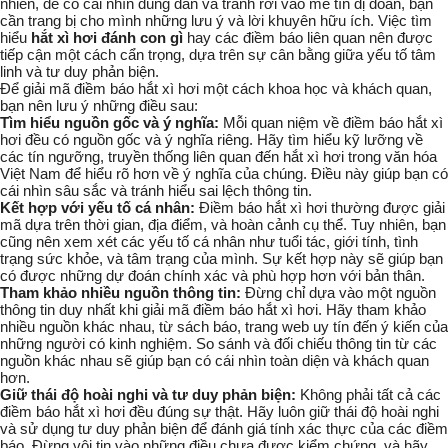
nhiên, để có cái nhìn đúng đắn và tránh rơi vào mê tín dị đoan, bạn
cần trang bị cho mình những lưu ý và lời khuyên hữu ích. Việc tìm
hiểu
hắt xì hơi đánh con gì
hay các điềm báo liên quan nên được
tiếp cận một cách cẩn trọng, dựa trên sự cân bằng giữa yếu tố tâm
linh và tư duy phản biện.
Để giải mã điềm báo hắt xì hơi một cách khoa học và khách quan,
bạn nên lưu ý những điều sau:
Tìm hiểu nguồn gốc và ý nghĩa:
Mỗi quan niệm về điềm báo hắt xì
hơi đều có nguồn gốc và ý nghĩa riêng. Hãy tìm hiểu kỹ lưỡng về
các tín ngưỡng, truyền thống liên quan đến hắt xì hơi trong văn hóa
Việt Nam để hiểu rõ hơn về ý nghĩa của chúng. Điều này giúp bạn có
cái nhìn sâu sắc và tránh hiểu sai lệch thông tin.
Kết hợp với yếu tố cá nhân:
Điềm báo hắt xì hơi thường được giải
mã dựa trên thời gian, địa điểm, và hoàn cảnh cụ thể. Tuy nhiên, bạn
cũng nên xem xét các yếu tố cá nhân như tuổi tác, giới tính, tình
trạng sức khỏe, và tâm trạng của mình. Sự kết hợp này sẽ giúp bạn
có được những dự đoán chính xác và phù hợp hơn với bản thân.
Tham khảo nhiều nguồn thông tin:
Đừng chỉ dựa vào một nguồn
thông tin duy nhất khi giải mã điềm báo hắt xì hơi. Hãy tham khảo
nhiều nguồn khác nhau, từ sách báo, trang web uy tín đến ý kiến của
những người có kinh nghiệm. So sánh và đối chiếu thông tin từ các
nguồn khác nhau sẽ giúp bạn có cái nhìn toàn diện và khách quan
hơn.
Giữ thái độ hoài nghi và tư duy phản biện:
Không phải tất cả các
điềm báo hắt xì hơi đều đúng sự thật. Hãy luôn giữ thái độ hoài nghi
và sử dụng tư duy phản biện để đánh giá tính xác thực của các điềm
báo. Đừng vội tin vào những điều chưa được kiểm chứng, và hãy