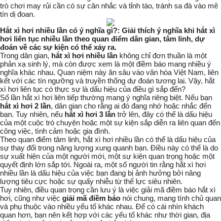
trò chơi may rủi cần có sự cân nhắc và tỉnh táo, tránh sa đà vào mê
tín dị đoan.
Hắt xì hơi nhiều lần có ý nghĩa gì?: Giải thích ý nghĩa khi hắt xì
hơi liên tục nhiều lần theo quan điểm dân gian, tâm linh, dự
đoán về các sự kiện có thể xảy ra.
Trong dân gian,
hắt xì hơi nhiều lần
không chỉ đơn thuần là một
phản xạ sinh lý, mà còn được xem là một điềm báo mang nhiều ý
nghĩa khác nhau. Quan niệm này ăn sâu vào văn hóa Việt Nam, liên
kết với các tín ngưỡng và truyền thống dự đoán tương lai. Vậy, hắt
xì hơi liên tục có thực sự là dấu hiệu của điều gì sắp đến?
Số lần hắt xì hơi liên tiếp thường mang ý nghĩa riêng biệt. Nếu bạn
hắt xì hơi 2 lần
, dân gian cho rằng ai đó đang nhớ hoặc nhắc đến
bạn. Tuy nhiên, nếu
hắt xì hơi 3 lần
trở lên, đây có thể là dấu hiệu
của một cuộc trò chuyện hoặc một sự kiện sắp diễn ra liên quan đến
công việc, tình cảm hoặc gia đình.
Theo quan điểm tâm linh, hắt xì hơi nhiều lần có thể là dấu hiệu của
sự thay đổi trong năng lượng xung quanh bạn. Điều này có thể là do
sự xuất hiện của một người mới, một sự kiện quan trọng hoặc một
quyết định lớn sắp tới. Ngoài ra, một số người tin rằng hắt xì hơi
nhiều lần là dấu hiệu của việc bạn đang bị ảnh hưởng bởi năng
lượng tiêu cực hoặc sự quấy nhiễu từ thế lực siêu nhiên.
Tuy nhiên, điều quan trọng cần lưu ý là việc giải mã điềm báo hắt xì
hơi, cũng như việc
giải mã điềm báo
nói chung, mang tính chủ quan
và phụ thuộc vào nhiều yếu tố khác nhau. Để có cái nhìn khách
quan hơn, bạn nên kết hợp với các yếu tố khác như thời gian, địa