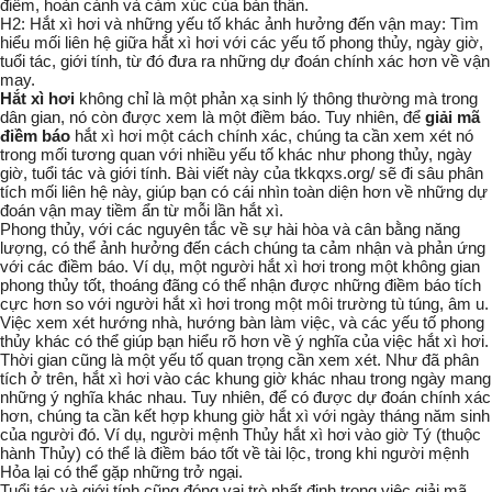
điểm, hoàn cảnh và cảm xúc của bản thân.
H2: Hắt xì hơi và những yếu tố khác ảnh hưởng đến vận may: Tìm
hiểu mối liên hệ giữa hắt xì hơi với các yếu tố phong thủy, ngày giờ,
tuổi tác, giới tính, từ đó đưa ra những dự đoán chính xác hơn về vận
may.
Hắt xì hơi
không chỉ là một phản xạ sinh lý thông thường mà trong
dân gian, nó còn được xem là một điềm báo. Tuy nhiên, để
giải mã
điềm báo
hắt xì hơi một cách chính xác, chúng ta cần xem xét nó
trong mối tương quan với nhiều yếu tố khác như phong thủy, ngày
giờ, tuổi tác và giới tính. Bài viết này của tkkqxs.org/ sẽ đi sâu phân
tích mối liên hệ này, giúp bạn có cái nhìn toàn diện hơn về những dự
đoán vận may tiềm ẩn từ mỗi lần hắt xì.
Phong thủy, với các nguyên tắc về sự hài hòa và cân bằng năng
lượng, có thể ảnh hưởng đến cách chúng ta cảm nhận và phản ứng
với các điềm báo. Ví dụ, một người hắt xì hơi trong một không gian
phong thủy tốt, thoáng đãng có thể nhận được những điềm báo tích
cực hơn so với người hắt xì hơi trong một môi trường tù túng, âm u.
Việc xem xét hướng nhà, hướng bàn làm việc, và các yếu tố phong
thủy khác có thể giúp bạn
hiểu rõ hơn
về ý nghĩa của việc hắt xì hơi.
Thời gian cũng là một yếu tố quan trọng cần xem xét. Như đã phân
tích ở trên, hắt xì hơi vào các khung giờ khác nhau trong ngày mang
những ý nghĩa khác nhau. Tuy nhiên, để có được dự đoán chính xác
hơn, chúng ta cần kết hợp khung giờ hắt xì với ngày tháng năm sinh
của người đó. Ví dụ, người mệnh Thủy hắt xì hơi vào giờ Tý (thuộc
hành Thủy) có thể là điềm báo tốt về tài lộc, trong khi người mệnh
Hỏa lại có thể gặp những trở ngại.
Tuổi tác và giới tính cũng đóng vai trò nhất định trong việc giải mã