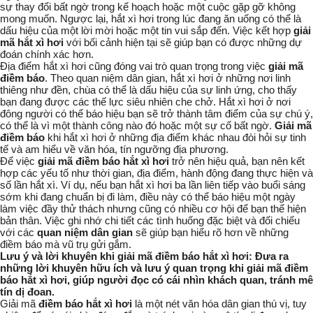
sự thay đổi bất ngờ trong kế hoạch hoặc một cuộc gặp gỡ không
mong muốn. Ngược lại, hắt xì hơi trong lúc đang ăn uống có thể là
dấu hiệu của một lời mời hoặc một tin vui sắp đến. Việc kết hợp
giải
mã hắt xì hơi
với bối cảnh hiện tại sẽ giúp bạn có được những dự
đoán chính xác hơn.
Địa điểm hắt xì hơi cũng đóng vai trò quan trọng trong việc
giải mã
điềm báo
. Theo quan niệm dân gian, hắt xì hơi ở những nơi linh
thiêng như đền, chùa có thể là dấu hiệu của sự linh ứng, cho thấy
bạn đang được các thế lực siêu nhiên che chở. Hắt xì hơi ở nơi
đông người có thể báo hiệu bạn sẽ trở thành tâm điểm của sự chú ý,
có thể là vì một thành công nào đó hoặc một sự cố bất ngờ.
Giải mã
điềm báo
khi hắt xì hơi ở những địa điểm khác nhau đòi hỏi sự tinh
tế và am hiểu về văn hóa, tín ngưỡng địa phương.
Để việc
giải mã điềm báo hắt xì hơi
trở nên hiệu quả, bạn nên kết
hợp các yếu tố như thời gian, địa điểm, hành động đang thực hiện và
số lần hắt xì. Ví dụ, nếu bạn hắt xì hơi ba lần liên tiếp vào buổi sáng
sớm khi đang chuẩn bị đi làm, điều này có thể báo hiệu một ngày
làm việc đầy thử thách nhưng cũng có nhiều cơ hội để bạn thể hiện
bản thân. Việc ghi nhớ chi tiết các tình huống đặc biệt và đối chiếu
với các
quan niệm dân gian
sẽ giúp bạn hiểu rõ hơn về những
điềm báo mà vũ trụ gửi gắm.
Lưu ý và lời khuyên khi giải mã điềm báo hắt xì hơi: Đưa ra
những lời khuyên hữu ích và lưu ý quan trọng khi giải mã điềm
báo hắt xì hơi, giúp người đọc có cái nhìn khách quan, tránh mê
tín dị đoan.
Giải mã
điềm báo hắt xì hơi
là một nét văn hóa dân gian thú vị, tuy