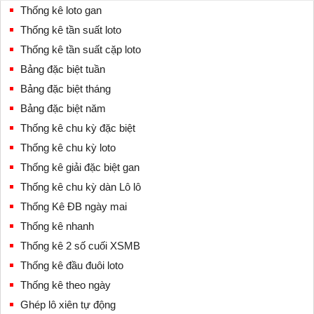
Thống kê loto gan
Thống kê tần suất loto
Thống kê tần suất cặp loto
Bảng đặc biệt tuần
Bảng đặc biệt tháng
Bảng đặc biệt năm
Thống kê chu kỳ đặc biệt
Thống kê chu kỳ loto
Thống kê giải đặc biệt gan
Thống kê chu kỳ dàn Lô lô
Thống Kê ĐB ngày mai
Thống kê nhanh
Thống kê 2 số cuối XSMB
Thống kê đầu đuôi loto
Thống kê theo ngày
Ghép lô xiên tự động