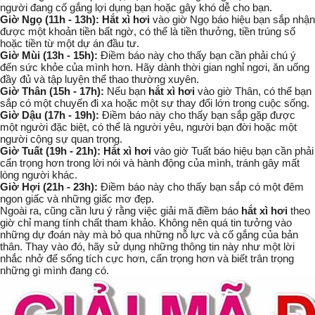
người đang cố gắng lợi dụng bạn hoặc gây khó dễ cho bạn.
Giờ Ngọ (11h - 13h):
Hắt xì hơi
vào giờ Ngọ báo hiệu bạn sắp nhận
được một khoản tiền bất ngờ, có thể là tiền thưởng, tiền trúng số
hoặc tiền từ một dự án đầu tư.
Giờ Mùi (13h - 15h):
Điềm báo này cho thấy bạn cần phải chú ý
đến sức khỏe của mình hơn. Hãy dành thời gian nghỉ ngơi, ăn uống
đầy đủ và tập luyện thể thao thường xuyên.
Giờ Thân (15h - 17h):
Nếu bạn
hắt xì hơi
vào giờ Thân, có thể bạn
sắp có một chuyến đi xa hoặc một sự thay đổi lớn trong cuộc sống.
Giờ Dậu (17h - 19h):
Điềm báo này cho thấy bạn sắp gặp được
một người đặc biệt, có thể là người yêu, người bạn đời hoặc một
người cộng sự quan trọng.
Giờ Tuất (19h - 21h):
Hắt xì hơi
vào giờ Tuất báo hiệu bạn cần phải
cẩn trọng hơn trong lời nói và hành động của mình, tránh gây mất
lòng người khác.
Giờ Hợi (21h - 23h):
Điềm báo này cho thấy bạn sắp có một đêm
ngon giấc và những giấc mơ đẹp.
Ngoài ra, cũng cần lưu ý rằng việc giải mã điềm báo
hắt xì hơi
theo
giờ chỉ mang tính chất tham khảo. Không nên quá tin tưởng vào
những dự đoán này mà bỏ qua những nỗ lực và cố gắng của bản
thân. Thay vào đó, hãy sử dụng những thông tin này như một lời
nhắc nhở để sống tích cực hơn, cẩn trọng hơn và biết trân trọng
những gì mình đang có.