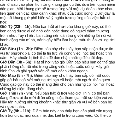
cần đi sâu vào phân tích từng khung giờ cụ thể, dựa trên quan niệm
dân gian. Mỗi khung giờ sẽ tương ứng với một dự đoán khác nhau,
liên quan đến các khía cạnh khác nhau của cuộc sống. Dưới đây là
một số khung giờ phổ biến và ý nghĩa tương ứng của việc
hắt xì
hơi
:
Giờ Tý (23h - 1h):
Nếu bạn
hắt xì hơi
vào khung giờ này, có thể
bạn đang được ai đó nhớ đến hoặc đang có người thầm thương
trộm nhớ. Tuy nhiên, bạn cũng nên cẩn trọng với những lời nói và
hành động của mình, tránh gây hiểu lầm hoặc mâu thuẫn với người
khác.
Giờ Sửu (1h - 3h):
Điềm báo này cho thấy bạn sắp nhận được tin
vui từ phương xa, có thể là tin tức về công việc, học tập hoặc tình
cảm. Hãy chuẩn bị tinh thần để đón nhận những điều tốt đẹp.
Giờ Dần (3h - 5h):
Hắt xì hơi
vào giờ Dần báo hiệu bạn có thể gặp
phải những rắc rối nhỏ trong công việc hoặc cuộc sống. Hãy giữ
bình tĩnh và giải quyết vấn đề một cách khôn ngoan.
Giờ Mão (5h - 7h):
Điềm báo này cho thấy bạn sắp có một cuộc
gặp gỡ bất ngờ với một người bạn cũ hoặc một người thân quen.
Cuộc gặp gỡ này có thể mang đến cho bạn những cơ hội mới hoặc
những kỷ niệm đáng nhớ.
Giờ Thìn (7h - 9h):
Nếu bạn
hắt xì hơi
vào giờ Thìn, có thể bạn
đang được ai đó mời đi ăn uống hoặc tham gia một sự kiện vui vẻ.
Hãy tận hưởng những khoảnh khắc thư giãn và vui vẻ bên bạn bè
và người thân.
Giờ Tỵ (9h - 11h):
Điềm báo này cho thấy bạn cần phải cẩn trọng
hơn trong các mối quan hệ, đặc biệt là trong công việc. Có thể có