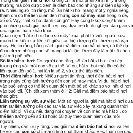
Trong dân gian,
hắt xì hơi
không chỉ là một phản xạ sinh lý thông
thường mà còn được xem là điềm báo cho những sự kiện sắp xảy
ra. Nhiều người tin rằng, mỗi lần hắt xì hơi mang một ý nghĩa riêng,
thậm chí có thể liên quan đến những
con số may mắn
trong lô đề,
xổ số. Vậy, "hắt xì hơi đánh con gì?" Hãy cùng
tkkqxs.org/
khám
phá những cách giải mã thú vị này, dựa trên kinh nghiệm dân gian và
các nguồn tham khảo khác.
Quan niệm
“hắt xì hơi đánh số mấy”
xuất phát từ việc người xưa
muốn tìm kiếm sự liên kết giữa các hiện tượng đời thường và vận
may. Họ tin rằng, bằng cách giải mã điềm báo hắt xì hơi, có thể dự
đoán được những con số mang lại tài lộc. Dưới đây là một số cách
giải mã phổ biến:
Số lần hắt xì hơi:
Có người cho rằng, số lần hắt xì hơi liên tiếp
tương ứng với một con số cụ thể. Ví dụ, hắt xì hơi một lần có thể
liên quan đến số 1, hai lần là số 2, và cứ thế tiếp diễn.
Thời điểm hắt xì hơi:
Nhiều người tin rằng, thời điểm hắt xì hơi
trong ngày cũng ảnh hưởng đến con số may mắn. Ví dụ, hắt xì hơi
vào buổi sáng có thể liên quan đến một bộ số khác so với hắt xì hơi
vào buổi tối. (Chi tiết xem thêm ở H2: Giải mã điềm báo hắt xì hơi
theo giờ).
Liên tưởng sự vật, sự việc:
Một số người lại giải mã hắt xì hơi dựa
trên sự liên tưởng đến các sự vật, sự việc xảy ra xung quanh thời
điểm hắt xì. Ví dụ, nếu đang nói chuyện về con mèo mà hắt xì, có
thể liên tưởng đến số 18 hoặc 58 (tùy theo quan niệm của mỗi
người).
Tuy nhiên, cần lưu ý rằng, việc giải mã
điềm báo hắt xì hơi
và liên
hệ với các
con số
chỉ mang tính chất tham khảo. Việc tham gia các