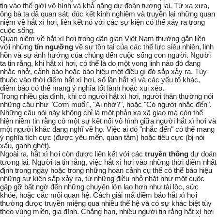
tin vào thế giới vô hình và khả năng dự đoán tương lai. Từ xa xưa,
ông bà ta đã quan sát, đúc kết kinh nghiệm và truyền lại những quan
niệm về hắt xì hơi, liên kết nó với các sự kiện có thể xảy ra trong
cuộc sống.
Quan niệm về hắt xì hơi trong dân gian Việt Nam thường gắn liền
với những
tín ngưỡng
về sự tồn tại của các thế lực siêu nhiên,
linh
hồn
và sự ảnh hưởng của chúng đến cuộc sống con người. Người
ta tin rằng, khi hắt xì hơi, có thể là do một
vong linh
nào đó đang
nhắc nhở, cảnh báo hoặc báo hiệu một điều gì đó sắp xảy ra. Tùy
thuộc vào thời điểm hắt xì hơi, số lần hắt xì và các yếu tố khác,
điềm báo có thể mang ý nghĩa tốt lành hoặc xui xẻo.
Trong nhiều gia đình, khi có người hắt xì hơi, người thân thường nói
những câu như "Cơm muối", "Ai nhớ?", hoặc "Có người nhắc đến".
Những câu nói này không chỉ là một phản xạ xã giao mà còn thể
hiện niềm tin rằng có một sự kết nối vô hình giữa người hắt xì hơi và
một người khác đang nghĩ về họ. Việc
ai đó "nhắc đến"
có thể mang
ý nghĩa tích cực (được yêu mến, quan tâm) hoặc tiêu cực (bị nói
xấu, ganh ghét).
Ngoài ra, hắt xì hơi còn được liên kết với các
truyền thống
dự đoán
tương lai. Người ta tin rằng, việc hắt xì hơi vào những thời điểm nhất
định trong ngày hoặc trong những hoàn cảnh cụ thể có thể báo hiệu
những sự kiện sắp xảy ra, từ những điều nhỏ nhặt như một cuộc
gặp gỡ bất ngờ đến những chuyện lớn lao hơn như tài lộc, sức
khỏe, hoặc các mối quan hệ. Cách giải mã điềm báo hắt xì hơi
thường được truyền miệng qua nhiều thế hệ và có sự khác biệt tùy
theo vùng miền, gia đình. Chẳng hạn, nhiều người tin rằng hắt xì hơi