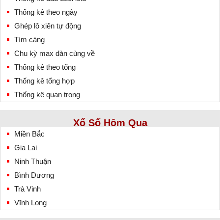
Thống kê theo ngày
Ghép lô xiên tự động
Tìm càng
Chu kỳ max dàn cùng về
Thống kê theo tổng
Thống kê tổng hợp
Thống kê quan trọng
Xổ Số Hôm Qua
Miền Bắc
Gia Lai
Ninh Thuận
Bình Dương
Trà Vinh
Vĩnh Long