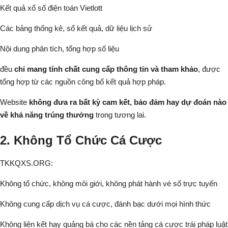
Kết quả xổ số điện toán Vietlott
Các bảng thống kê, sổ kết quả, dữ liệu lịch sử
Nội dung phân tích, tổng hợp số liệu
đều
chỉ mang tính chất cung cấp thông tin và tham khảo
, được
tổng hợp từ các nguồn công bố kết quả hợp pháp.
Website
không đưa ra bất kỳ cam kết, bảo đảm hay dự đoán nào
về khả năng trúng thưởng
trong tương lai.
2. Không Tổ Chức Cá Cược
TKKQXS.ORG:
Không tổ chức, không môi giới, không phát hành vé số trực tuyến
Không cung cấp dịch vụ cá cược, đánh bạc dưới mọi hình thức
Không liên kết hay quảng bá cho các nền tảng cá cược trái pháp luật