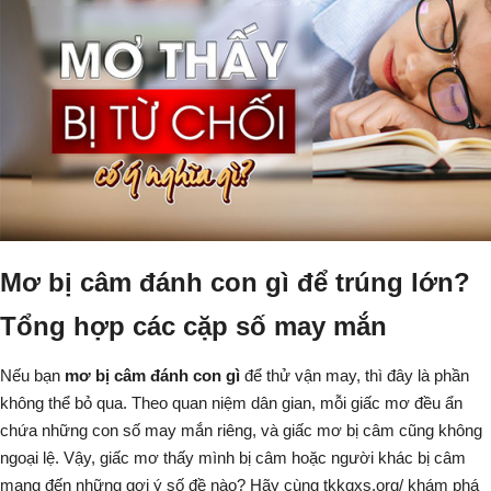
Mơ bị câm đánh con gì để trúng lớn?
Tổng hợp các cặp số may mắn
Nếu bạn
mơ bị câm đánh con gì
để thử vận may, thì đây là phần
không thể bỏ qua. Theo quan niệm dân gian, mỗi giấc mơ đều ẩn
chứa những con số may mắn riêng, và giấc mơ bị câm cũng không
ngoại lệ. Vậy,
giấc mơ thấy mình bị câm
hoặc
người khác bị câm
mang đến những gợi ý số đề nào? Hãy cùng tkkqxs.org/ khám phá