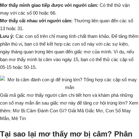
Mơ thấy mình giao tiếp được với người câm:
Có thể thử vận
may với các số 00 hoặc 66.
Mơ thấy cãi nhau với người câm:
Thường liên quan đến các số
13 hoặc 31.
Lưu ý:
Các con số trên chỉ mang tính chất tham khảo. Để tăng thêm
phần thú vị, bạn có thể kết hợp các con số này với các sự kiện,
ngày tháng quan trọng liên quan đến giấc mơ của mình. Ví dụ, nếu
bạn mơ thấy mình bị câm vào ngày 15, bạn có thể thử các cặp số
05-15 hoặc 50-15.
Giải mã giấc mơ thấy người câm chi tiết hơn và khám phá những
con số may mắn ẩn sau giấc mơ này để tăng cơ hội trúng lớn? Xem
thêm:
Mơ Bị Câm Đánh Con Gì? Giải Mã Giấc Mơ, Con Số May
Mắn, Mê Tín
Tại sao lại mơ thấy mơ bị câm? Phân