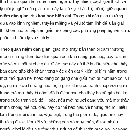
thu hút sự quan tâm của nhiều người. Tuy nhiên, cách giải thích và
lý giải ý nghĩa của giấc mơ này lại có sự khác biệt rõ rệt giữa
quan
niệm dân gian
và
khoa học hiện đại
. Trong khi dân gian thường
dựa vào kinh nghiệm, truyền miệng và yếu tố tâm linh để luận giải,
thì khoa học lại tiếp cận giấc mơ bằng các phương pháp nghiên cứu,
phân tích tâm lý và sinh lý.
Theo
quan niệm dân gian
, giấc mơ thấy bản thân
bị câm
thường
mang những điềm báo liên quan đến khả năng giao tiếp, bày tỏ cảm
xúc và sự thật bị che giấu. Giấc mơ này có thể là dấu hiệu cho thấy
bạn đang gặp khó khăn trong việc diễn đạt ý kiến, bị kìm hãm trong
một mối quan hệ, hoặc đang cố gắng che giấu một bí mật nào đó. Ví
dụ, người xưa tin rằng nếu một người đang có tranh chấp với người
khác mà mơ thấy
bị câm
, đó là điềm báo cho thấy họ sẽ gặp bất lợi
trong cuộc tranh cãi đó. Hoặc, nếu một người đang yêu mà mơ thấy
mình không thể nói
, điều này có thể báo hiệu về những rắc rối, hiểu
lầm trong mối quan hệ. Đặc biệt, trong thế giới
lô đề
, giấc mơ này
thường được liên kết với những con số may mắn, được nhiều
người chơi
lô đề
tin tưởng và sử dụng để thử vận may, với hy vọng