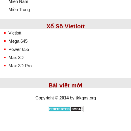
Miền Nam
Miền Trung
Xổ Số Vietlott
Vietlott
Mega 645
Power 655
Max 3D
Max 3D Pro
Bài viết mới
Copyright
© 2014
by
tkkqxs.org