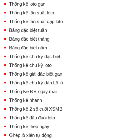
Thống kê loto gan
Thống kê tần suất loto
Thống kê tần suất cặp loto
Bảng đặc biệt tuần
Bảng đặc biệt tháng
Bảng đặc biệt năm
Thống kê chu kỳ đặc biệt
Thống kê chu kỳ loto
Thống kê giải đặc biệt gan
Thống kê chu kỳ dàn Lô lô
Thống Kê ĐB ngày mai
Thống kê nhanh
Thống kê 2 số cuối XSMB
Thống kê đầu đuôi loto
Thống kê theo ngày
Ghép lô xiên tự động