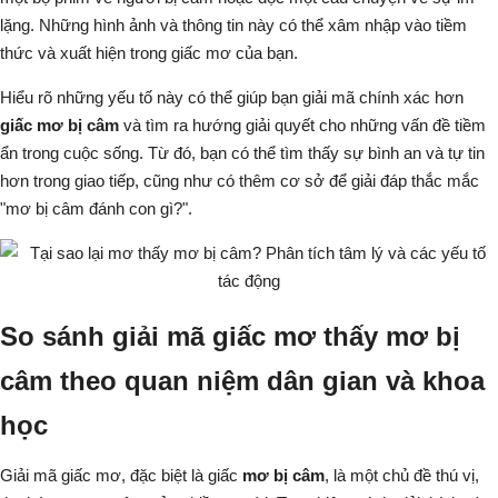
lặng.
Những hình ảnh và thông tin này có thể xâm nhập vào tiềm
thức và xuất hiện trong giấc mơ của bạn.
Hiểu rõ những yếu tố này có thể giúp bạn giải mã chính xác hơn
giấc mơ bị câm
và tìm ra hướng giải quyết cho những vấn đề tiềm
ẩn trong cuộc sống. Từ đó, bạn có thể tìm thấy sự bình an và tự tin
hơn trong giao tiếp, cũng như có thêm cơ sở để giải đáp thắc mắc
"mơ bị câm đánh con gì?".
So sánh giải mã giấc mơ thấy mơ bị
câm theo quan niệm dân gian và khoa
học
Giải mã giấc mơ, đặc biệt là giấc
mơ bị câm
, là một chủ đề thú vị,