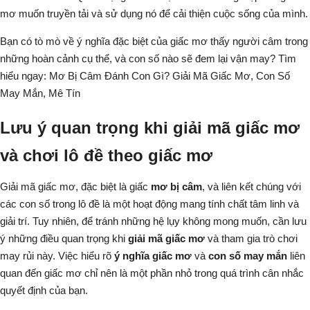
mơ muốn truyền tải và sử dụng nó để cải thiện cuộc sống của mình.
Bạn có tò mò về ý nghĩa đặc biệt của giấc mơ thấy người câm trong
những hoàn cảnh cụ thể, và con số nào sẽ đem lại vận may? Tìm
hiểu ngay:
Mơ Bị Câm Đánh Con Gì? Giải Mã Giấc Mơ, Con Số
May Mắn, Mê Tín
Lưu ý quan trọng khi giải mã giấc mơ
và chơi lô đề theo giấc mơ
Giải mã giấc mơ, đặc biệt là giấc
mơ bị câm
, và liên kết chúng với
các con số trong lô đề là một hoạt động mang tính chất tâm linh và
giải trí. Tuy nhiên, để tránh những hệ lụy không mong muốn, cần lưu
ý những điều quan trọng khi
giải mã giấc mơ
và tham gia trò chơi
may rủi này. Việc hiểu rõ
ý nghĩa giấc mơ
và
con số may mắn
liên
quan đến giấc mơ chỉ nên là một phần nhỏ trong quá trình cân nhắc
quyết định của bạn.