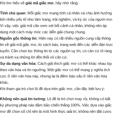
Khi tìm hiểu về
giải mã giấc mơ
, hãy nhớ rằng:
Tính chủ quan:
Mỗi giấc mơ mang tính cá nhân và chịu ảnh hưởng
bởi nhiều yếu tố như tâm trạng, trải nghiệm, và ký ức của người mơ.
Vì vậy, việc giải mã cần xem xét bối cảnh cá nhân, không nên áp
dụng một cách máy móc các diễn giải chung chung.
Nguồn gốc thông tin:
Hiện nay có rất nhiều nguồn cung cấp thông
tin về giải mã giấc mơ, từ sách báo, trang web đến các diễn đàn trực
tuyến. Cần chọn lọc thông tin từ các nguồn uy tín, có căn cứ rõ ràng
và tránh xa những lời đồn thổi vô căn cứ.
Sự đa dạng văn hóa:
Cách giải thích giấc mơ có thể khác nhau tùy
theo văn hóa và tín ngưỡng. Một giấc mơ có thể mang ý nghĩa tích
cực ở nền văn hóa này, nhưng lại là điềm báo xấu ở nền văn hóa
khác.
Khi tham gia trò chơi lô đề dựa trên giấc mơ, cần đặc biệt lưu ý:
Không nên quá tin tưởng:
Lô đề là trò chơi may rủi, không có bất
kỳ phương pháp nào đảm bảo chiến thắng 100%. Việc dựa vào giấc
mơ để chọn số chỉ nên là một hình thức giải trí, không nên đặt cược