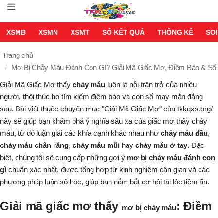
XSMB
XSMN
XSMT
SỔ KẾT QUẢ
THỐNG KÊ
SOI
Trang chủ
Mơ Bị Chảy Máu Đánh Con Gì? Giải Mã Giấc Mơ, Điềm Báo & S
Giải Mã Giấc Mơ
thấy
chảy máu
luôn là nỗi trăn trở của nhiều
người, thôi thúc họ tìm kiếm điềm báo và con số may mắn đằng
sau. Bài viết thuộc chuyên mục "Giải Mã Giấc Mơ" của tkkqxs.org/
này sẽ giúp bạn khám phá ý nghĩa sâu xa của giấc mơ thấy chảy
máu, từ đó luận giải các khía cạnh khác nhau như
chảy máu đầu
,
chảy máu chân răng
,
chảy máu mũi
hay
chảy máu ở tay
. Đặc
biệt, chúng tôi sẽ cung cấp những gợi ý
mơ bị chảy máu đánh con
gì
chuẩn xác nhất, được tổng hợp từ kinh nghiệm dân gian và các
phương pháp luận số học, giúp bạn nắm bắt cơ hội tài lộc tiềm ẩn.
Giải mã giấc mơ thấy
: Điềm
mơ bị chảy máu