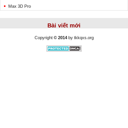
Max 3D Pro
Bài viết mới
Copyright
© 2014
by
tkkqxs.org