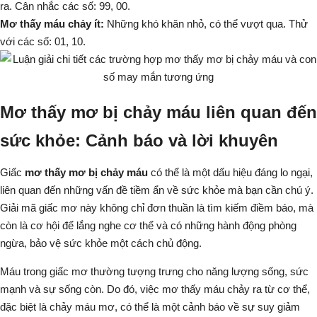
ra. Cân nhắc các số: 99, 00.
Mơ thấy máu chảy ít:
Những khó khăn nhỏ, có thể vượt qua. Thử
với các số: 01, 10.
Mơ thấy mơ bị chảy máu liên quan đến
sức khỏe: Cảnh báo và lời khuyên
Giấc
mơ thấy mơ bị chảy máu
có thể là một dấu hiệu đáng lo ngại,
liên quan đến những vấn đề tiềm ẩn về sức khỏe mà bạn cần chú ý.
Giải mã giấc mơ này không chỉ đơn thuần là tìm kiếm điềm báo, mà
còn là cơ hội để lắng nghe cơ thể và có những hành động phòng
ngừa, bảo vệ sức khỏe một cách chủ động.
Máu trong giấc mơ thường tượng trưng cho năng lượng sống, sức
mạnh và sự sống còn. Do đó, việc mơ thấy máu chảy ra từ cơ thể,
đặc biệt là chảy máu
mơ
, có thể là một cảnh báo về sự suy giảm