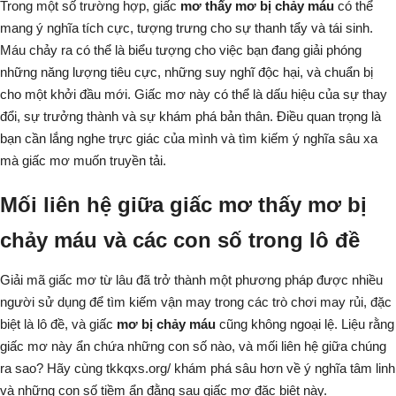
Trong một số trường hợp, giấc
mơ thấy mơ bị chảy máu
có thể
mang ý nghĩa tích cực, tượng trưng cho sự thanh tẩy và tái sinh.
Máu chảy ra có thể là biểu tượng cho việc bạn đang giải phóng
những năng lượng tiêu cực, những suy nghĩ độc hại, và chuẩn bị
cho một khởi đầu mới. Giấc mơ này có thể là dấu hiệu của sự thay
đổi, sự trưởng thành và sự khám phá bản thân. Điều quan trọng là
bạn cần lắng nghe trực giác của mình và tìm kiếm ý nghĩa sâu xa
mà giấc mơ muốn truyền tải.
Mối liên hệ giữa giấc mơ thấy mơ bị
chảy máu và các con số trong lô đề
Giải mã giấc mơ từ lâu đã trở thành một phương pháp được nhiều
người sử dụng để tìm kiếm vận may trong các trò chơi may rủi, đặc
biệt là lô đề, và giấc
mơ bị chảy máu
cũng không ngoại lệ. Liệu rằng
giấc mơ này ẩn chứa những con số nào, và mối liên hệ giữa chúng
ra sao? Hãy cùng tkkqxs.org/ khám phá sâu hơn về ý nghĩa tâm linh
và những con số tiềm ẩn đằng sau giấc mơ đặc biệt này.