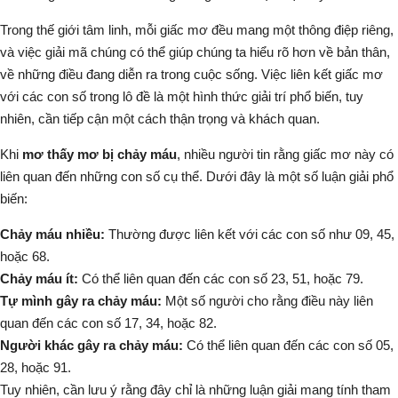
Trong thế giới tâm linh, mỗi giấc mơ đều mang một thông điệp riêng,
và việc
giải mã
chúng có thể giúp chúng ta hiểu rõ hơn về bản thân,
về những điều đang diễn ra trong cuộc sống. Việc liên kết giấc mơ
với các con số trong lô đề là một hình thức
giải trí
phổ biến, tuy
nhiên, cần tiếp cận một cách
thận trọng
và
khách quan
.
Khi
mơ thấy mơ bị chảy máu
, nhiều người tin rằng giấc mơ này có
liên quan đến những con số cụ thể. Dưới đây là một số luận giải phổ
biến:
Chảy máu nhiều:
Thường được liên kết với các con số như 09, 45,
hoặc 68.
Chảy máu ít:
Có thể liên quan đến các con số 23, 51, hoặc 79.
Tự mình gây ra chảy máu:
Một số người cho rằng điều này liên
quan đến các con số 17, 34, hoặc 82.
Người khác gây ra chảy máu:
Có thể liên quan đến các con số 05,
28, hoặc 91.
Tuy nhiên, cần lưu ý rằng đây chỉ là những
luận giải mang tính tham