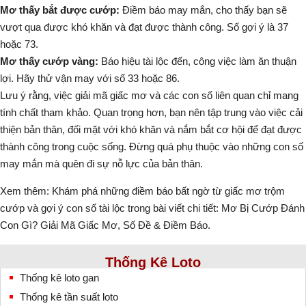
Mơ thấy bắt được cướp:
Điềm báo may mắn, cho thấy bạn sẽ
vượt qua được khó khăn và đạt được thành công. Số gợi ý là 37
hoặc 73.
Mơ thấy cướp vàng:
Báo hiệu tài lộc đến, công việc làm ăn thuận
lợi. Hãy thử vận may với số 33 hoặc 86.
Lưu ý rằng, việc giải mã giấc mơ và các con số liên quan chỉ mang
tính chất tham khảo. Quan trọng hơn, bạn nên tập trung vào việc cải
thiện bản thân, đối mặt với khó khăn và nắm bắt cơ hội để đạt được
thành công trong cuộc sống. Đừng quá phụ thuộc vào những con số
may mắn mà quên đi sự nỗ lực của bản thân.
Xem thêm: Khám phá những điềm báo bất ngờ từ giấc mơ trộm
cướp và gợi ý con số tài lộc trong bài viết chi tiết:
Mơ Bị Cướp Đánh
Con Gì? Giải Mã Giấc Mơ, Số Đề & Điềm Báo
.
Thống Kê Loto
Thống kê loto gan
Thống kê tần suất loto