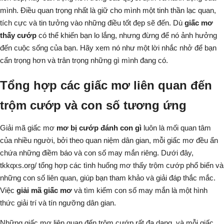
mình. Điều quan trọng nhất là giữ cho mình một tinh thần lạc quan,
tích cực và tin tưởng vào những điều tốt đẹp sẽ đến. Dù
giấc mơ
thấy cướp
có thể khiến bạn lo lắng, nhưng đừng để nó ảnh hưởng
đến cuộc sống của bạn. Hãy xem nó như một lời nhắc nhở để bạn
cẩn trọng hơn và trân trọng những gì mình đang có.
Tổng hợp các giấc mơ liên quan đến
trộm cướp và con số tương ứng
Giải mã giấc mơ
mơ bị cướp đánh con gì
luôn là mối quan tâm
của nhiều người, bởi theo quan niệm dân gian, mỗi giấc mơ đều ẩn
chứa những điềm báo và con số may mắn riêng. Dưới đây,
tkkqxs.org/
tổng hợp các tình huống mơ thấy trộm cướp phổ biến và
những con số liên quan, giúp bạn tham khảo và giải đáp thắc mắc.
Việc
giải mã giấc mơ
và tìm kiếm con số may mắn là một hình
thức
giải trí
và
tín ngưỡng
dân gian.
Những giấc mơ liên quan đến trộm cướp rất đa dạng, và mỗi giấc