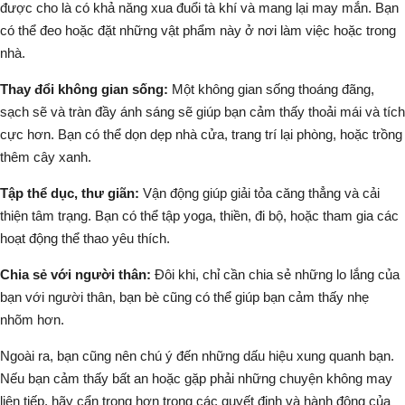
được cho là có khả năng xua đuổi tà khí và mang lại may mắn. Bạn
có thể đeo hoặc đặt những vật phẩm này ở nơi làm việc hoặc trong
nhà.
Thay đổi không gian sống:
Một không gian sống thoáng đãng,
sạch sẽ và tràn đầy ánh sáng sẽ giúp bạn cảm thấy thoải mái và tích
cực hơn. Bạn có thể dọn dẹp nhà cửa, trang trí lại phòng, hoặc trồng
thêm cây xanh.
Tập thể dục, thư giãn:
Vận động giúp giải tỏa căng thẳng và cải
thiện tâm trạng. Bạn có thể tập yoga, thiền, đi bộ, hoặc tham gia các
hoạt động thể thao yêu thích.
Chia sẻ với người thân:
Đôi khi, chỉ cần chia sẻ những lo lắng của
bạn với người thân, bạn bè cũng có thể giúp bạn cảm thấy nhẹ
nhõm hơn.
Ngoài ra, bạn cũng nên chú ý đến những dấu hiệu xung quanh bạn.
Nếu bạn cảm thấy bất an hoặc gặp phải những chuyện không may
liên tiếp, hãy cẩn trọng hơn trong các quyết định và hành động của