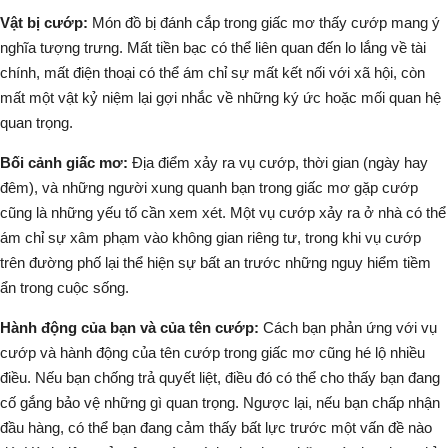
Vật bị cướp:
Món đồ bị đánh cắp trong giấc mơ
thấy cướp
mang ý
nghĩa tượng trưng. Mất tiền bạc có thể liên quan đến lo lắng về tài
chính, mất điện thoại có thể ám chỉ sự mất kết nối với xã hội, còn
mất một vật kỷ niệm lại gợi nhắc về những ký ức hoặc mối quan hệ
quan trọng.
Bối cảnh giấc mơ:
Địa điểm xảy ra vụ cướp, thời gian (ngày hay
đêm), và những người xung quanh bạn trong giấc mơ
gặp cướp
cũng là những yếu tố cần xem xét. Một vụ cướp xảy ra ở nhà có thể
ám chỉ sự xâm phạm vào không gian riêng tư, trong khi vụ cướp
trên đường phố lại thể hiện sự bất an trước những nguy hiểm tiềm
ẩn trong cuộc sống.
Hành động của bạn và của tên cướp:
Cách bạn phản ứng với vụ
cướp và hành động của tên cướp trong giấc mơ cũng hé lộ nhiều
điều. Nếu bạn chống trả quyết liệt, điều đó có thể cho thấy bạn đang
cố gắng bảo vệ những gì quan trọng. Ngược lại, nếu bạn chấp nhận
đầu hàng, có thể bạn đang cảm thấy bất lực trước một vấn đề nào