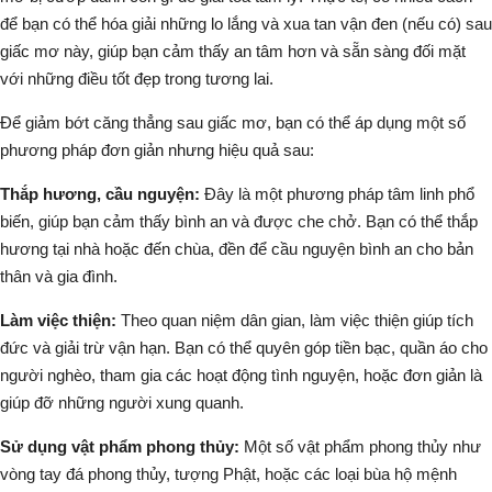
để bạn có thể hóa giải những lo lắng và xua tan vận đen (nếu có) sau
giấc mơ này, giúp bạn cảm thấy an tâm hơn và sẵn sàng đối mặt
với những điều tốt đẹp trong tương lai.
Để giảm bớt căng thẳng sau giấc mơ, bạn có thể áp dụng một số
phương pháp đơn giản nhưng hiệu quả sau:
Thắp hương, cầu nguyện:
Đây là một phương pháp tâm linh phổ
biến, giúp bạn cảm thấy bình an và được che chở. Bạn có thể thắp
hương tại nhà hoặc đến chùa, đền để cầu nguyện bình an cho bản
thân và gia đình.
Làm việc thiện:
Theo quan niệm dân gian, làm việc thiện giúp tích
đức và giải trừ vận hạn. Bạn có thể quyên góp tiền bạc, quần áo cho
người nghèo, tham gia các hoạt động tình nguyện, hoặc đơn giản là
giúp đỡ những người xung quanh.
Sử dụng vật phẩm phong thủy:
Một số vật phẩm phong thủy như
vòng tay đá phong thủy, tượng Phật, hoặc các loại bùa hộ mệnh