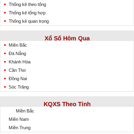
Thống kê theo tổng
Thống kê tổng hợp
Thống kê quan trọng
Xổ Số Hôm Qua
Miền Bắc
Đà Nẵng
Khánh Hòa
Cần Thơ
Đồng Nai
Sóc Trăng
KQXS Theo Tỉnh
Miền Bắc
Miền Nam
Miền Trung