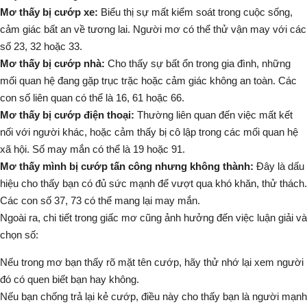
Mơ thấy bị cướp xe:
Biểu thị sự mất kiểm soát trong cuộc sống,
cảm giác bất an về tương lai. Người mơ có thể thử vận may với các
số 23, 32 hoặc 33.
Mơ thấy bị cướp nhà:
Cho thấy sự bất ổn trong gia đình, những
mối quan hệ đang gặp trục trặc hoặc cảm giác không an toàn.
Các
con số liên quan
có thể là 16, 61 hoặc 66.
Mơ thấy bị cướp điện thoại:
Thường liên quan đến việc mất kết
nối với người khác, hoặc cảm thấy bị cô lập trong các mối quan hệ
xã hội.
Số may mắn
có thể là 19 hoặc 91.
Mơ thấy mình bị cướp tấn công nhưng không thành:
Đây là dấu
hiệu cho thấy bạn có đủ sức mạnh để vượt qua khó khăn, thử thách.
Các con số
37, 73 có thể mang lại may mắn.
Ngoài ra,
chi tiết trong giấc mơ
cũng ảnh hưởng đến việc luận giải và
chọn số:
Nếu trong mơ bạn thấy rõ mặt tên cướp, hãy thử nhớ lại xem người
đó có quen biết bạn hay không.
Nếu bạn chống trả lại kẻ cướp, điều này cho thấy bạn là người mạnh