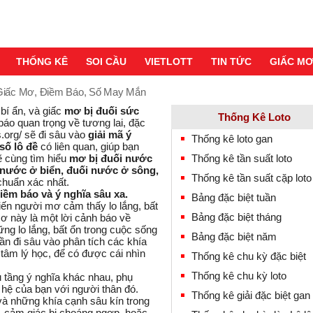
THỐNG KÊ
SOI CẦU
VIETLOTT
TIN TỨC
GIẤC M
Giấc Mơ, Điềm Báo, Số May Mắn
bí ẩn, và giấc
mơ bị đuối sức
Thống Kê Loto
áo quan trọng về tương lai, đặc
.org/ sẽ đi sâu vào
giải mã ý
Thống kê loto gan
số lô đề
có liên quan, giúp bạn
ẽ cùng tìm hiểu
mơ bị đuối nước
Thống kê tần suất loto
 nước ở biển, đuối nước ở sông,
Thống kê tần suất cặp loto
huẩn xác nhất.
iềm báo và ý nghĩa sâu xa.
Bảng đặc biệt tuần
ến người mơ cảm thấy lo lắng, bất
Bảng đặc biệt tháng
mơ này là một lời cảnh báo về
ng lo lắng, bất ổn trong cuộc sống
Bảng đặc biệt năm
ần đi sâu vào phân tích các khía
tâm lý học, để có được cái nhìn
Thống kê chu kỳ đặc biệt
Thống kê chu kỳ loto
 tầng ý nghĩa khác nhau, phụ
hệ của bạn với người thân đó.
Thống kê giải đặc biệt gan
à những khía cạnh sâu kín trong
t, cảm giác bị choáng ngợp, hoặc