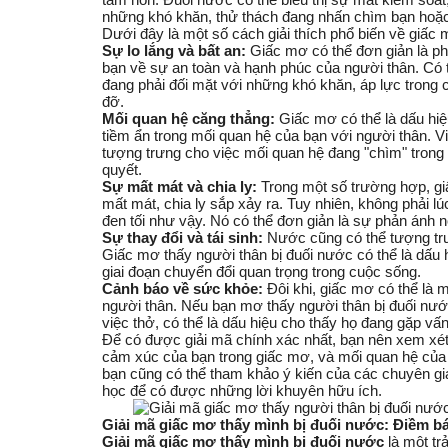
những khó khăn, thử thách đang nhấn chìm bạn hoặc
Dưới đây là một số cách giải thích phổ biến về giấc 
Sự lo lắng và bất an:
Giấc mơ có thể đơn giản là ph
bạn về sự an toàn và hạnh phúc của người thân. Có
đang phải đối mặt với những khó khăn, áp lực trong
đỡ.
Mối quan hệ căng thẳng:
Giấc mơ có thể là dấu hi
tiềm ẩn trong mối quan hệ của bạn với người thân. V
tượng trưng cho việc mối quan hệ đang "chìm" tron
quyết.
Sự mất mát và chia ly:
Trong một số trường hợp, gi
mất mát, chia ly sắp xảy ra. Tuy nhiên, không phải 
đen tối như vậy. Nó có thể đơn giản là sự phản ánh n
Sự thay đổi và tái sinh:
Nước cũng có thể tượng trưn
Giấc mơ thấy người thân bị đuối nước có thể là dấu 
giai đoạn chuyển đổi quan trọng trong cuộc sống.
Cảnh báo về sức khỏe:
Đôi khi, giấc mơ có thể là 
người thân. Nếu bạn mơ thấy người thân bị đuối nướ
việc thở, có thể là dấu hiệu cho thấy họ đang gặp v
Để có được giải mã chính xác nhất, bạn nên xem xét 
cảm xúc của bạn trong giấc mơ, và mối quan hệ của 
bạn cũng có thể tham khảo ý kiến của các chuyên gi
học để có được những lời khuyên hữu ích.
Giải mã giấc mơ thấy mình bị đuối nước: Điềm b
Giải mã giấc mơ thấy mình bị đuối nước
là một tr