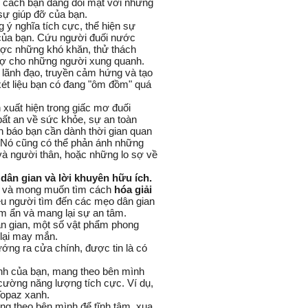
i cách bạn đang đối mặt với những
sự giúp đỡ của bạn.
ý nghĩa tích cực, thể hiện sự
của bạn.
Cứu người đuối nước
ược những khó khăn, thử thách
trợ cho những người xung quanh.
 lãnh đạo, truyền cảm hứng và tạo
ét liệu bạn có đang "ôm đồm" quá
n
xuất hiện trong giấc mơ đuối
bất an về sức khỏe, sự an toàn
nh báo bạn cần dành thời gian quan
. Nó cũng có thể phản ánh những
và người thân, hoặc những lo sợ về
dân gian và lời khuyên hữu ích.
an, và mong muốn tìm cách
hóa giải
iều người tìm đến các mẹo dân gian
ềm ẩn và mang lại sự an tâm.
n gian, một số vật phẩm phong
 lại may mắn.
ướng ra cửa chính, được tin là có
nh của bạn, mang theo bên mình
 cường năng lượng tích cực. Ví dụ,
opaz xanh.
ang theo bên mình để tĩnh tâm, xua