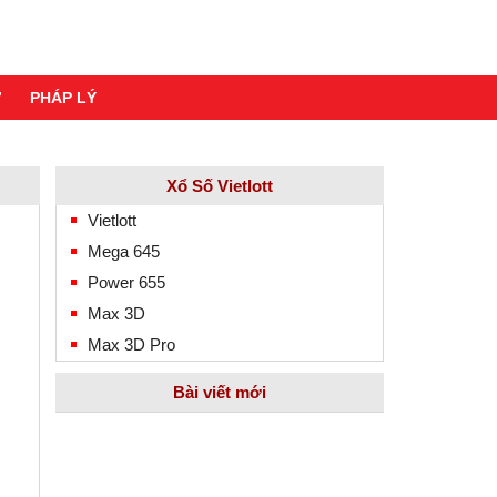
Ơ
PHÁP LÝ
Xổ Số Vietlott
Vietlott
Mega 645
Power 655
Max 3D
Max 3D Pro
Bài viết mới