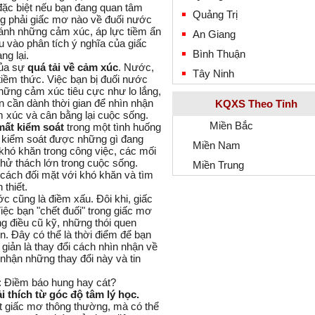
đặc biệt nếu bạn đang quan tâm
Quảng Trị
ng phải giấc mơ nào về đuối nước
 ánh những cảm xúc, áp lực tiềm ẩn
An Giang
u vào phân tích ý nghĩa của giấc
Bình Thuận
g lại.
của sự
quá tải về cảm xúc
. Nước,
Tây Ninh
iềm thức. Việc bạn bị đuối nước
hững cảm xúc tiêu cực như lo lắng,
n cần dành thời gian để nhìn nhận
KQXS Theo Tỉnh
m xúc và cân bằng lại cuộc sống.
Miền Bắc
mất kiểm soát
trong một tình huống
ể kiểm soát được những gì đang
Miền Nam
khó khăn trong công việc, các mối
hử thách lớn trong cuộc sống.
Miền Trung
 cách đối mặt với khó khăn và tìm
thiết.
c cũng là điềm xấu. Đôi khi, giấc
Việc bạn "chết đuối" trong giấc mơ
g điều cũ kỹ, những thói quen
. Đây có thể là thời điểm để bạn
giản là thay đổi cách nhìn nhận về
nhận những thay đổi này và tin
i thích từ góc độ tâm lý học.
t giấc mơ thông thường, mà có thể