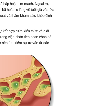
hô hấp hoặc tim mạch. Ngoài ra,
 bã hoặc lo lắng về tuổi già và sức
 hoạt và thăm khám sức khỏe định
 kết hợp giữa kiến thức về giải
trong việc phân tích hoàn cảnh cá
n nên tìm kiếm sự tư vấn từ các