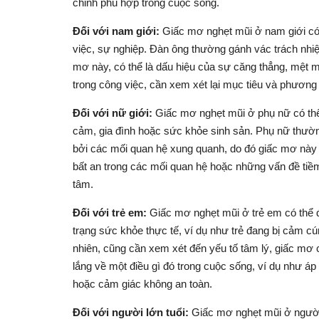
chỉnh phù hợp trong cuộc sống.
Đối với nam giới:
Giấc mơ nghẹt mũi ở nam giới có 
việc, sự nghiệp. Đàn ông thường gánh vác trách nhiệm
mơ này, có thể là dấu hiệu của sự căng thẳng, mệt m
trong công việc, cần xem xét lại mục tiêu và phương
Đối với nữ giới:
Giấc mơ nghẹt mũi ở phụ nữ có thể 
cảm, gia đình hoặc sức khỏe sinh sản. Phụ nữ thườ
bởi các mối quan hệ xung quanh, do đó giấc mơ này c
bất an trong các mối quan hệ hoặc những vấn đề ti
tâm.
Đối với trẻ em:
Giấc mơ nghẹt mũi ở trẻ em có thể đ
trạng sức khỏe thực tế, ví dụ như trẻ đang bị cảm c
nhiên, cũng cần xem xét đến yếu tố tâm lý, giấc mơ có
lắng về một điều gì đó trong cuộc sống, ví dụ như áp
hoặc cảm giác không an toàn.
Đối với người lớn tuổi:
Giấc mơ nghẹt mũi ở người 