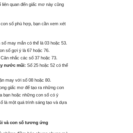
ố liên quan đến giấc mơ này cũng
 con số phù hợp, bạn cần xem xét
số may mắn có thể là 03 hoặc 53.
n số gợi ý là 67 hoặc 76.
Cân nhắc các số 37 hoặc 73.
ảy nước mũi:
Số 25 hoặc 52 có thể
n may với số 08 hoặc 80.
trong giấc mơ để tạo ra những con
ủa bạn hoặc những con số có ý
số là một quá trình sáng tạo và dựa
ũi và con số tương ứng