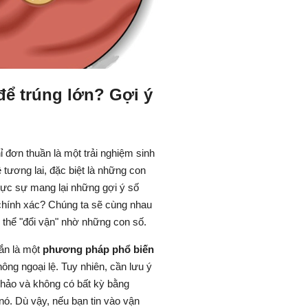
để trúng lớn? Gợi ý
 đơn thuần là một trải nghiệm sinh
 tương lai, đặc biệt là những con
hực sự mang lại những gợi ý số
chính xác? Chúng ta sẽ cùng nhau
thể "đổi vận" nhờ những con số.
ắn là một
phương pháp phổ biến
hông ngoại lệ. Tuy nhiên, cần lưu ý
khảo và không có bất kỳ bằng
ó. Dù vậy, nếu bạn tin vào vận