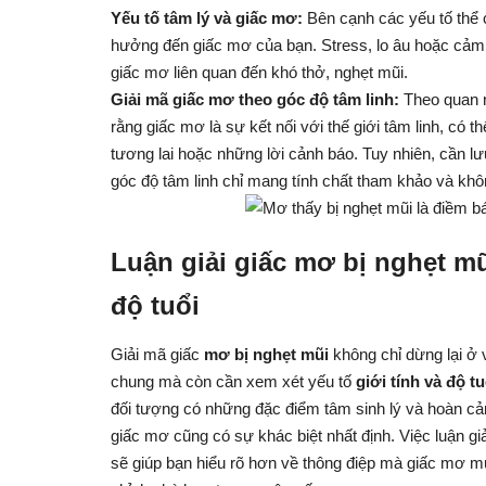
Yếu tố tâm lý và giấc mơ:
Bên cạnh các yếu tố thể c
hưởng đến giấc mơ của bạn. Stress, lo âu hoặc cảm 
giấc mơ liên quan đến khó thở, nghẹt mũi.
Giải mã giấc mơ theo góc độ tâm linh:
Theo quan n
rằng giấc mơ là sự kết nối với thế giới tâm linh, có
tương lai hoặc những lời cảnh báo. Tuy nhiên, cần lư
góc độ tâm linh chỉ mang tính chất tham khảo và kh
Luận giải giấc mơ bị nghẹt mũ
độ tuổi
Giải mã giấc
mơ bị nghẹt mũi
không chỉ dừng lại ở 
chung mà còn cần xem xét yếu tố
giới tính và độ tu
đối tượng có những đặc điểm tâm sinh lý và hoàn cả
giấc mơ cũng có sự khác biệt nhất định. Việc luận giả
sẽ giúp bạn hiểu rõ hơn về thông điệp mà giấc mơ mu