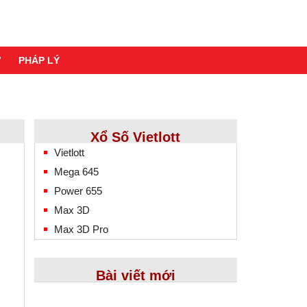
Ơ
PHÁP LÝ
Xổ Số Vietlott
Vietlott
Mega 645
Power 655
Max 3D
Max 3D Pro
Bài viết mới