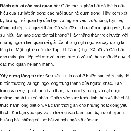
Đánh giá lại các mối quan hệ:
Giấc mơ bị phản bội có thể là dấu
hiệu của sự bất ổn trong các mối quan hệ quan trọng. Hãy xem xét
kỹ lưỡng mối quan hệ của bạn với người yêu, vợ/chồng, bạn bè,
đồng nghiệp, và người thân. Có vấn đề gì chưa được giải quyết, hay
sự hiểu lầm nào đang tồn tại không? Hãy thẳng thắn trò chuyện với
những người liên quan để giải tỏa những nghi ngờ và xây dựng lại
lòng tin. Một nghiên cứu từ
Tạp chí Tâm lý học Xã hội và Cá nhân
cho thấy giao tiếp cởi mở và trung thực là yếu tố then chốt để duy trì
các mối quan hệ lành mạnh.
Xây dựng lòng tự tin:
Sự thiếu tự tin có thể khiến bạn cảm thấy dễ
bị tổn thương và nghi ngờ lòng trung thành của người khác. Tập
trung vào việc phát triển bản thân, trau dồi kỹ năng, và đạt được
những thành tựu cá nhân. Chăm sóc sức khỏe tinh thần và thể chất,
thực hành lòng biết ơn, và dành thời gian cho những hoạt động yêu
thích. Khi bạn yêu quý và tin tưởng vào bản thân, bạn sẽ ít bị ảnh
hưởng bởi những nỗi sợ hãi và nghi ngờ vô căn cứ.