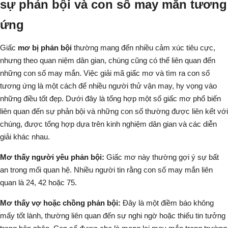
sự phản bội và con số may mắn tương
ứng
Giấc
mơ bị phản bội
thường mang đến nhiều cảm xúc tiêu cực,
nhưng theo quan niệm dân gian, chúng cũng có thể liên quan đến
những con số may mắn. Việc giải mã giấc mơ và tìm ra con số
tương ứng là một cách để nhiều người thử vận may, hy vọng vào
những điều tốt đẹp. Dưới đây là tổng hợp một số giấc mơ phổ biến
liên quan đến sự phản bội và những con số thường được liên kết với
chúng, được tổng hợp dựa trên kinh nghiệm dân gian và các diễn
giải khác nhau.
Mơ thấy người yêu phản bội:
Giấc mơ này thường gợi ý sự bất
an trong mối quan hệ. Nhiều người tin rằng con số may mắn liên
quan là 24, 42 hoặc 75.
Mơ thấy vợ hoặc chồng phản bội:
Đây là một điềm báo không
mấy tốt lành, thường liên quan đến sự nghi ngờ hoặc thiếu tin tưởng