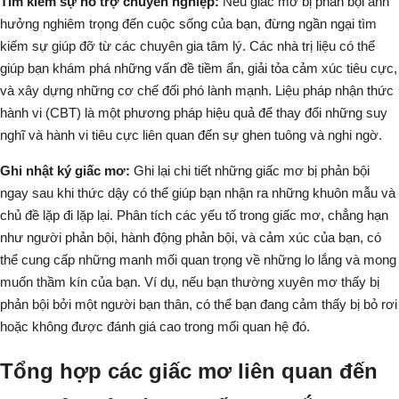
Tìm kiếm sự hỗ trợ chuyên nghiệp:
Nếu giấc mơ bị phản bội ảnh
hưởng nghiêm trọng đến cuộc sống của bạn, đừng ngần ngại tìm
kiếm sự giúp đỡ từ các chuyên gia tâm lý. Các nhà trị liệu có thể
giúp bạn khám phá những vấn đề tiềm ẩn, giải tỏa cảm xúc tiêu cực,
và xây dựng những cơ chế đối phó lành mạnh. Liệu pháp nhận thức
hành vi (CBT) là một phương pháp hiệu quả để thay đổi những suy
nghĩ và hành vi tiêu cực liên quan đến sự ghen tuông và nghi ngờ.
Ghi nhật ký giấc mơ:
Ghi lại chi tiết những giấc mơ bị phản bội
ngay sau khi thức dậy có thể giúp bạn nhận ra những khuôn mẫu và
chủ đề lặp đi lặp lại. Phân tích các yếu tố trong giấc mơ, chẳng hạn
như người phản bội, hành động phản bội, và cảm xúc của bạn, có
thể cung cấp những manh mối quan trọng về những lo lắng và mong
muốn thầm kín của bạn. Ví dụ, nếu bạn thường xuyên mơ thấy bị
phản bội bởi một người bạn thân, có thể bạn đang cảm thấy bị bỏ rơi
hoặc không được đánh giá cao trong mối quan hệ đó.
Tổng hợp các giấc mơ liên quan đến