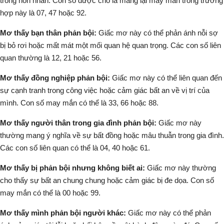
trong hôn nhân. Con số được cho là mang lại may mắn trong trường
hợp này là 07, 47 hoặc 92.
Mơ thấy bạn thân phản bội:
Giấc mơ này có thể phản ánh nỗi sợ
bị bỏ rơi hoặc mất mát một mối quan hệ quan trọng. Các con số liên
quan thường là 12, 21 hoặc 56.
Mơ thấy đồng nghiệp phản bội:
Giấc mơ này có thể liên quan đến
sự cạnh tranh trong công việc hoặc cảm giác bất an về vị trí của
mình. Con số may mắn có thể là 33, 66 hoặc 88.
Mơ thấy người thân trong gia đình phản bội:
Giấc mơ này
thường mang ý nghĩa về sự bất đồng hoặc mâu thuẫn trong gia đình.
Các con số liên quan có thể là 04, 40 hoặc 61.
Mơ thấy bị phản bội nhưng không biết ai:
Giấc mơ này thường
cho thấy sự bất an chung chung hoặc cảm giác bị đe dọa. Con số
may mắn có thể là 00 hoặc 99.
Mơ thấy mình phản bội người khác:
Giấc mơ này có thể phản