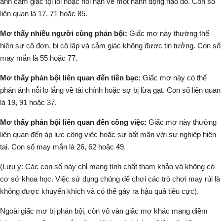
ánh cảm giác tội lỗi hoặc hối hận về một hành động nào đó. Con số
liên quan là 17, 71 hoặc 85.
Mơ thấy nhiều người cùng phản bội:
Giấc mơ này thường thể
hiện sự cô đơn, bị cô lập và cảm giác không được tin tưởng. Con số
may mắn là 55 hoặc 77.
Mơ thấy phản bội liên quan đến tiền bạc:
Giấc mơ này có thể
phản ánh nỗi lo lắng về tài chính hoặc sợ bị lừa gạt. Con số liên quan
là 19, 91 hoặc 37.
Mơ thấy phản bội liên quan đến công việc:
Giấc mơ này thường
liên quan đến áp lực công việc hoặc sự bất mãn với sự nghiệp hiện
tại. Con số may mắn là 26, 62 hoặc 49.
(Lưu ý: Các con số này chỉ mang tính chất tham khảo và không có
cơ sở khoa học. Việc sử dụng chúng để chơi các trò chơi may rủi là
không được khuyến khích và có thể gây ra hậu quả tiêu cực).
Ngoài giấc mơ bị phản bội, còn vô vàn giấc mơ khác mang điềm