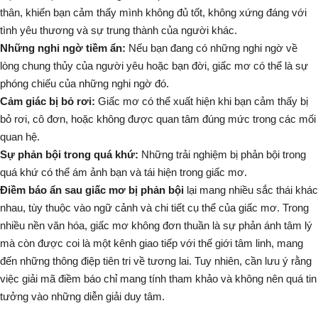
thân, khiến bạn cảm thấy mình không đủ tốt, không xứng đáng với
tình yêu thương và sự trung thành của người khác.
Những nghi ngờ tiềm ẩn:
Nếu bạn đang có những nghi ngờ về
lòng chung thủy của người yêu hoặc bạn đời, giấc mơ có thể là sự
phóng chiếu của những nghi ngờ đó.
Cảm giác bị bỏ rơi:
Giấc mơ có thể xuất hiện khi bạn cảm thấy bị
bỏ rơi, cô đơn, hoặc không được quan tâm đúng mức trong các mối
quan hệ.
Sự phản bội trong quá khứ:
Những trải nghiệm bị phản bội trong
quá khứ có thể ám ảnh bạn và tái hiện trong giấc mơ.
Điềm báo ẩn sau giấc mơ bị phản bội
lại mang nhiều sắc thái khác
nhau, tùy thuộc vào ngữ cảnh và chi tiết cụ thể của giấc mơ. Trong
nhiều nền văn hóa, giấc mơ không đơn thuần là sự phản ánh tâm lý
mà còn được coi là một kênh giao tiếp với thế giới tâm linh, mang
đến những thông điệp tiên tri về tương lai. Tuy nhiên, cần lưu ý rằng
việc giải mã điềm báo chỉ mang tính tham khảo và không nên quá tin
tưởng vào những diễn giải duy tâm.