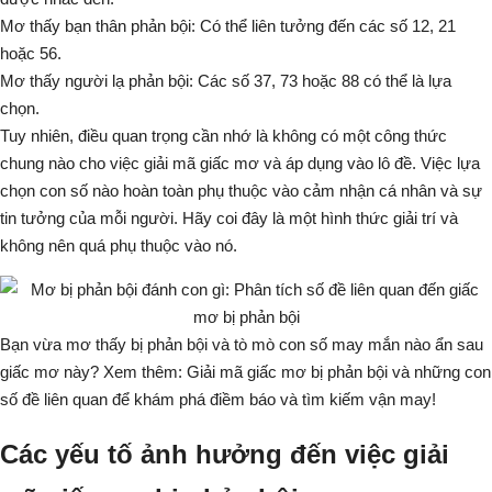
Mơ thấy
bạn thân phản bội
: Có thể liên tưởng đến các số 12, 21
hoặc 56.
Mơ thấy
người lạ phản bội
: Các số 37, 73 hoặc 88 có thể là lựa
chọn.
Tuy nhiên, điều quan trọng cần nhớ là
không có một công thức
chung nào
cho việc giải mã giấc mơ và áp dụng vào lô đề. Việc lựa
chọn con số nào hoàn toàn phụ thuộc vào cảm nhận cá nhân và sự
tin tưởng của mỗi người. Hãy coi đây là một hình thức giải trí và
không nên quá phụ thuộc vào nó.
Bạn vừa mơ thấy bị phản bội và tò mò con số may mắn nào ẩn sau
giấc mơ này? Xem thêm:
Giải mã giấc mơ bị phản bội và những con
số đề liên quan
để khám phá điềm báo và tìm kiếm vận may!
Các yếu tố ảnh hưởng đến việc giải