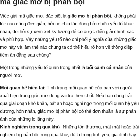
mã giấc mơ bị phản bội
Việc giải mã giấc mơ, đặc biệt là
giấc mơ bị phản bội
, không phải
lúc nào cũng đơn giản, bởi nó chịu tác động bởi nhiều yếu tố khác
nhau, đòi hỏi sự xem xét kỹ lưỡng để có được diễn giải chính xác
và phù hợp. Vậy những yếu tố nào chi phối ý nghĩa của những giấc
mơ này và làm thế nào chúng ta có thể hiểu rõ hơn về thông điệp
tiềm ẩn đằng sau chúng?
Một trong những yếu tố quan trọng nhất là
bối cảnh cá nhân
của
người mơ.
Mối quan hệ hiện tại
: Tình trạng mối quan hệ của bạn với người
xuất hiện trong giấc mơ đóng vai trò then chốt. Nếu bạn đang trải
qua giai đoạn khó khăn, bất an hoặc nghi ngờ trong mối quan hệ yêu
đương, hôn nhân, giấc mơ bị phản bội có thể đơn thuần là sự phản
ánh của những lo lắng này.
Kinh nghiệm trong quá khứ
: Những tổn thương, mất mát hoặc trải
nghiệm bị phản bội trong quá khứ, dù là trong tình yêu, gia đình hay