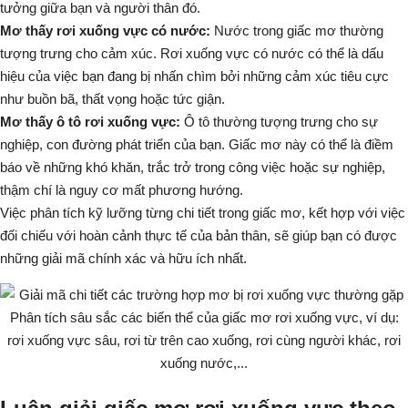
tưởng giữa bạn và người thân đó.
Mơ thấy rơi xuống vực có nước:
Nước trong giấc mơ thường
tượng trưng cho cảm xúc.
Rơi xuống vực có nước
có thể là dấu
hiệu của việc bạn đang bị nhấn chìm bởi những cảm xúc tiêu cực
như buồn bã, thất vọng hoặc tức giận.
Mơ thấy ô tô rơi xuống vực:
Ô tô thường tượng trưng cho sự
nghiệp, con đường phát triển của bạn. Giấc mơ này có thể là điềm
báo về những khó khăn, trắc trở trong công việc hoặc sự nghiệp,
thậm chí là nguy cơ mất phương hướng.
Việc phân tích kỹ lưỡng từng chi tiết trong giấc mơ, kết hợp với việc
đối chiếu với hoàn cảnh thực tế của bản thân, sẽ giúp bạn có được
những giải mã chính xác và hữu ích nhất.