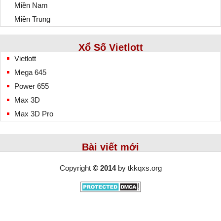
Miền Nam
Miền Trung
Xổ Số Vietlott
Vietlott
Mega 645
Power 655
Max 3D
Max 3D Pro
Bài viết mới
Copyright
© 2014
by
tkkqxs.org