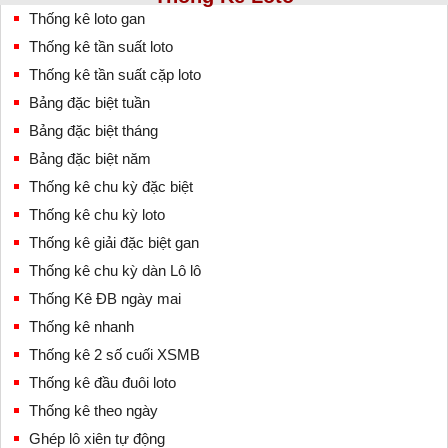
Thống kê loto gan
Thống kê tần suất loto
Thống kê tần suất cặp loto
Bảng đặc biệt tuần
Bảng đặc biệt tháng
Bảng đặc biệt năm
Thống kê chu kỳ đặc biệt
Thống kê chu kỳ loto
Thống kê giải đặc biệt gan
Thống kê chu kỳ dàn Lô lô
Thống Kê ĐB ngày mai
Thống kê nhanh
Thống kê 2 số cuối XSMB
Thống kê đầu đuôi loto
Thống kê theo ngày
Ghép lô xiên tự động