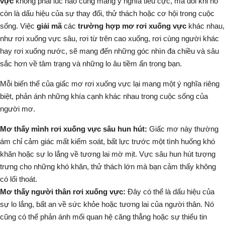
vực
không phải lúc nào cũng mang ý nghĩa tiêu cực, mà đôi khi nó
còn là dấu hiệu của sự thay đổi, thử thách hoặc cơ hội trong cuộc
sống. Việc
giải mã
các
trường hợp mơ rơi xuống vực
khác nhau,
như rơi xuống vực sâu, rơi từ trên cao xuống, rơi cùng người khác
hay rơi xuống nước, sẽ mang đến những góc nhìn đa chiều và sâu
sắc hơn về tâm trạng và những lo âu tiềm ẩn trong bạn.
Mỗi biến thể của giấc mơ rơi xuống vực lại mang một ý nghĩa riêng
biệt, phản ánh những khía cạnh khác nhau trong cuộc sống của
người mơ.
Mơ thấy mình rơi xuống vực sâu hun hút:
Giấc mơ này thường
ám chỉ cảm giác mất kiểm soát, bất lực trước một tình huống khó
khăn hoặc sự lo lắng về tương lai mờ mịt.
Vực sâu hun hút
tượng
trưng cho những khó khăn, thử thách lớn mà bạn cảm thấy không
có lối thoát.
Mơ thấy người thân rơi xuống vực:
Đây có thể là dấu hiệu của
sự lo lắng, bất an về sức khỏe hoặc tương lai của người thân. Nó
cũng có thể phản ánh mối quan hệ căng thẳng hoặc sự thiếu tin