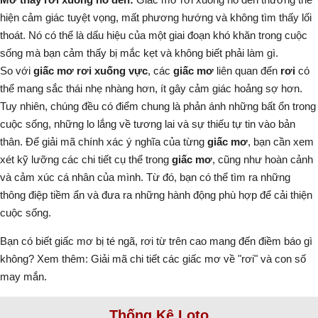
hiện cảm giác tuyệt vọng, mất phương hướng và không tìm thấy lối
thoát. Nó có thể là dấu hiệu của một giai đoạn khó khăn trong cuộc
sống mà bạn cảm thấy bị mắc kẹt và không biết phải làm gì.
So với
giấc mơ rơi xuống vực
, các
giấc mơ
liên quan đến
rơi
có
thể mang sắc thái nhẹ nhàng hơn, ít gây cảm giác hoảng sợ hơn.
Tuy nhiên, chúng đều có điểm chung là phản ánh những bất ổn trong
cuộc sống, những lo lắng về tương lai và sự thiếu tự tin vào bản
thân. Để giải mã chính xác ý nghĩa của từng
giấc mơ
, bạn cần xem
xét kỹ lưỡng các chi tiết cụ thể trong
giấc mơ
, cũng như hoàn cảnh
và cảm xúc cá nhân của mình. Từ đó, bạn có thể tìm ra những
thông điệp tiềm ẩn và đưa ra những hành động phù hợp để cải thiện
cuộc sống.
Bạn có biết giấc mơ bị té ngã, rơi từ trên cao mang đến điềm báo gì
không? Xem thêm:
Giải mã chi tiết các giấc mơ về "rơi" và con số
may mắn
.
Thống Kê Loto