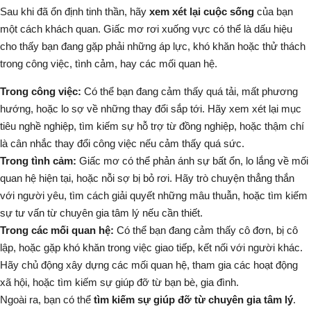
Sau khi đã ổn định tinh thần, hãy
xem xét lại cuộc sống
của bạn
một cách khách quan. Giấc mơ rơi xuống vực có thể là dấu hiệu
cho thấy bạn đang gặp phải những áp lực, khó khăn hoặc thử thách
trong công việc, tình cảm, hay các mối quan hệ.
Trong công việc:
Có thể bạn đang cảm thấy quá tải, mất phương
hướng, hoặc lo sợ về những thay đổi sắp tới. Hãy xem xét lại mục
tiêu nghề nghiệp, tìm kiếm sự hỗ trợ từ đồng nghiệp, hoặc thậm chí
là cân nhắc thay đổi công việc nếu cảm thấy quá sức.
Trong tình cảm:
Giấc mơ có thể phản ánh sự bất ổn, lo lắng về mối
quan hệ hiện tại, hoặc nỗi sợ bị bỏ rơi. Hãy trò chuyện thẳng thắn
với người yêu, tìm cách giải quyết những mâu thuẫn, hoặc tìm kiếm
sự tư vấn từ chuyên gia tâm lý nếu cần thiết.
Trong các mối quan hệ:
Có thể bạn đang cảm thấy cô đơn, bị cô
lập, hoặc gặp khó khăn trong việc giao tiếp, kết nối với người khác.
Hãy chủ động xây dựng các mối quan hệ, tham gia các hoạt động
xã hội, hoặc tìm kiếm sự giúp đỡ từ bạn bè, gia đình.
Ngoài ra, bạn có thể
tìm kiếm sự giúp đỡ từ chuyên gia tâm lý
.