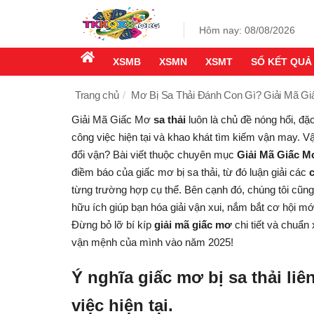
Hôm nay: 08/08/2026
XSMB
XSMN
XSMT
SỔ KẾT QUẢ
Trang chủ
Mơ Bị Sa Thải Đánh Con Gì? Giải Mã Gi
Giải Mã Giấc Mơ
sa thải
luôn là chủ đề nóng hổi, đặc
công việc hiện tại và khao khát tìm kiếm vận may. V
đổi vận? Bài viết thuộc chuyên mục
Giải Mã Giấc M
điềm báo của giấc mơ bị sa thải, từ đó luận giải các
từng trường hợp cụ thể. Bên cạnh đó, chúng tôi cũn
hữu ích giúp bạn hóa giải vận xui, nắm bắt cơ hội mớ
Đừng bỏ lỡ bí kíp
giải mã giấc mơ
chi tiết và chuẩn 
vận mệnh của mình vào năm 2025!
Ý nghĩa giấc mơ bị sa thải li
việc hiện tại.