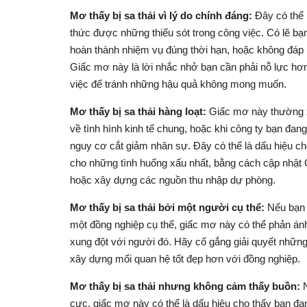
Mơ thấy bị sa thải vì lý do chính đáng:
Đây có thể 
thức được những thiếu sót trong công việc. Có lẽ bạ
hoàn thành nhiệm vụ đúng thời hạn, hoặc không đáp
Giấc mơ này là lời nhắc nhở bạn cần phải nỗ lực hơn,
việc để tránh những hậu quả không mong muốn.
Mơ thấy bị sa thải hàng loạt:
Giấc mơ này thường x
về tình hình kinh tế chung, hoặc khi công ty bạn đang
nguy cơ cắt giảm nhân sự. Đây có thể là dấu hiệu c
cho những tình huống xấu nhất, bằng cách cập nhật 
hoặc xây dựng các nguồn thu nhập dự phòng.
Mơ thấy bị sa thải bởi một người cụ thể:
Nếu bạn 
một đồng nghiệp cụ thể, giấc mơ này có thể phản án
xung đột với người đó. Hãy cố gắng giải quyết những
xây dựng mối quan hệ tốt đẹp hơn với đồng nghiệp.
Mơ thấy bị sa thải nhưng không cảm thấy buồn:
N
cực, giấc mơ này có thể là dấu hiệu cho thấy bạn đa