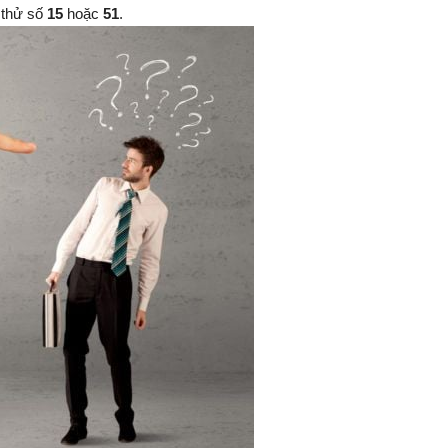
ể thử số
15
hoặc
51
.