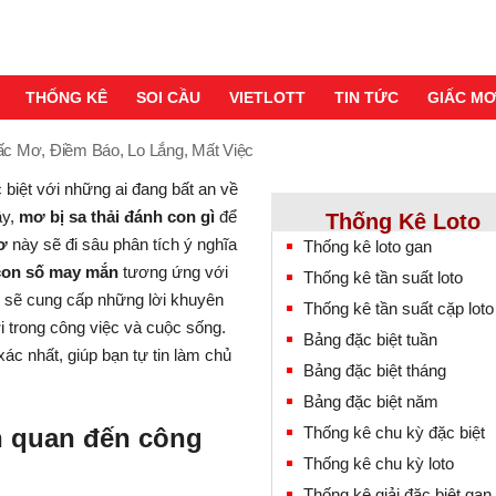
THỐNG KÊ
SOI CẦU
VIETLOTT
TIN TỨC
GIẤC M
ấc Mơ, Điềm Báo, Lo Lắng, Mất Việc
 biệt với những ai đang bất an về
ậy,
mơ bị sa thải đánh con gì
để
Thống Kê Loto
ơ
này sẽ đi sâu phân tích ý nghĩa
Thống kê loto gan
con số may mắn
tương ứng với
Thống kê tần suất loto
g sẽ cung cấp những lời khuyên
Thống kê tần suất cặp loto
i trong công việc và cuộc sống.
Bảng đặc biệt tuần
xác nhất, giúp bạn tự tin làm chủ
Bảng đặc biệt tháng
Bảng đặc biệt năm
ên quan đến công
Thống kê chu kỳ đặc biệt
Thống kê chu kỳ loto
Thống kê giải đặc biệt gan