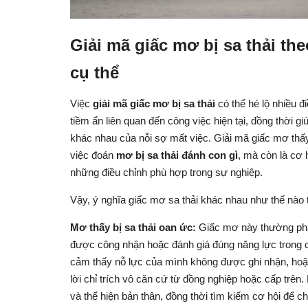
Giải mã giấc mơ bị sa thải th
cụ thể
Việc
giải mã giấc mơ bị sa thải
có thể hé lộ nhiều đ
tiềm ẩn liên quan đến công việc hiện tại, đồng thời
khác nhau của nỗi sợ mất việc. Giải mã giấc mơ thấy 
việc đoán
mơ bị sa thải đánh con gì
, mà còn là cơ 
những điều chỉnh phù hợp trong sự nghiệp.
Vậy, ý nghĩa giấc mơ sa thải khác nhau như thế nào 
Mơ thấy bị sa thải oan ức:
Giấc mơ này thường phả
được công nhận hoặc đánh giá đúng năng lực trong c
cảm thấy nỗ lực của mình không được ghi nhận, hoặ
lời chỉ trích vô căn cứ từ đồng nghiệp hoặc cấp trên.
và thể hiện bản thân, đồng thời tìm kiếm cơ hội để 