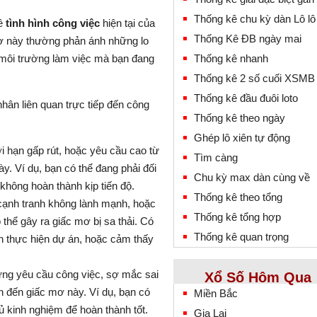
Thống kê chu kỳ dàn Lô lô
về
tình hình công việc
hiện tại của
Thống Kê ĐB ngày mai
mơ này thường phản ánh những lo
i môi trường làm việc mà bạn đang
Thống kê nhanh
Thống kê 2 số cuối XSMB
Thống kê đầu đuôi loto
nhân liên quan trực tiếp đến công
Thống kê theo ngày
Ghép lô xiên tự động
i hạn gấp rút, hoặc yêu cầu cao từ
Tìm càng
y. Ví dụ, bạn có thể đang phải đối
Chu kỳ max dàn cùng về
 không hoàn thành kịp tiến độ.
Thống kê theo tổng
cạnh tranh không lành mạnh, hoặc
Thống kê tổng hợp
 thể gây ra giấc mơ bị sa thải. Có
Thống kê quan trọng
h thực hiện dự án, hoặc cảm thấy
ng yêu cầu công việc, sợ mắc sai
Xổ Số Hôm Qua
n đến giấc mơ này. Ví dụ, bạn có
Miền Bắc
 kinh nghiệm để hoàn thành tốt.
Gia Lai