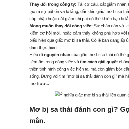
Thay đổi trong công ty:
Tái cơ cấu, cắt giảm nhân s
tạo ra sự bất ổn và lo lắng, dẫn đến giấc mơ bị sa thả
sáp nhập hoặc cắt giảm chi phí có thể khiến bạn lo l
Mong muốn thay đổi công việc:
Sự chán nản với cô
kiếm cơ hội mới, hoặc cảm thấy không phù hợp với 
biểu hiện qua giấc mơ bị sa thải. Có lẽ bạn đang ấp
dám thực hiện.
Hiểu rõ
nguyên nhân
của giấc mơ bị sa thải có thể 
tiềm ẩn trong công việc và
tìm cách giải quyết
chúng
thiện tình hình công việc hiện tại mà còn giảm bớt că
sống. Đừng vội tìm "mơ bị sa thải đánh con gì" mà h
mơ trước.
Mơ bị sa thải đánh con gì? G
mắn.