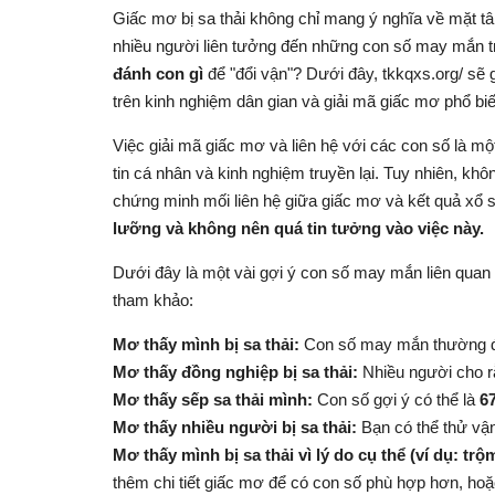
Giấc mơ bị sa thải không chỉ mang ý nghĩa về mặt t
nhiều người liên tưởng đến những con số may mắn tr
đánh con gì
để "đổi vận"? Dưới đây, tkkqxs.org/ sẽ
trên kinh nghiệm dân gian và giải mã giấc mơ phổ biế
Việc giải mã giấc mơ và liên hệ với các con số là một 
tin cá nhân và kinh nghiệm truyền lại. Tuy nhiên, k
chứng minh mối liên hệ giữa giấc mơ và kết quả xổ 
lưỡng và không nên quá tin tưởng vào việc này.
Dưới đây là một vài gợi ý con số may mắn liên quan 
tham khảo:
Mơ thấy mình bị sa thải:
Con số may mắn thường đ
Mơ thấy đồng nghiệp bị sa thải:
Nhiều người cho 
Mơ thấy sếp sa thải mình:
Con số gợi ý có thể là
6
Mơ thấy nhiều người bị sa thải:
Bạn có thể thử vậ
Mơ thấy mình bị sa thải vì lý do cụ thể (ví dụ: trộm
thêm chi tiết giấc mơ để có con số phù hợp hơn, ho