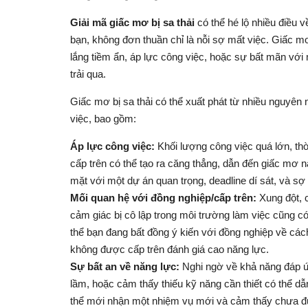
Giải mã giấc mơ bị sa thải
có thể hé lộ nhiều điều 
bạn, không đơn thuần chỉ là nỗi sợ mất việc. Giấc 
lắng tiềm ẩn, áp lực công việc, hoặc sự bất mãn vớ
trải qua.
Giấc mơ bị sa thải có thể xuất phát từ nhiều nguyên 
việc, bao gồm:
Áp lực công việc:
Khối lượng công việc quá lớn, thờ
cấp trên có thể tạo ra căng thẳng, dẫn đến giấc mơ nà
mặt với một dự án quan trọng, deadline dí sát, và sợ
Mối quan hệ với đồng nghiệp/cấp trên:
Xung đột, 
cảm giác bị cô lập trong môi trường làm việc cũng có
thể bạn đang bất đồng ý kiến với đồng nghiệp về các
không được cấp trên đánh giá cao năng lực.
Sự bất an về năng lực:
Nghi ngờ về khả năng đáp ứ
lầm, hoặc cảm thấy thiếu kỹ năng cần thiết có thể dẫ
thể mới nhận một nhiệm vụ mới và cảm thấy chưa đủ