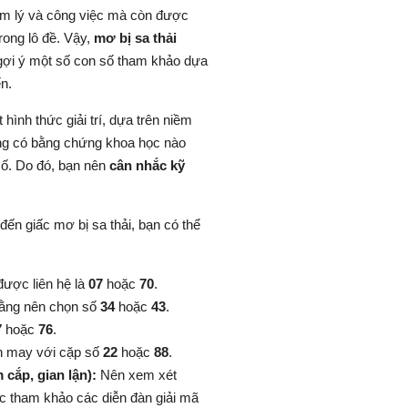
âm lý và công việc mà còn được
ong lô đề. Vậy,
mơ bị sa thải
 gợi ý một số con số tham khảo dựa
n.
hình thức giải trí, dựa trên niềm
hông có bằng chứng khoa học nào
số. Do đó, bạn nên
cân nhắc kỹ
đến giấc mơ bị sa thải, bạn có thể
ược liên hệ là
07
hoặc
70
.
rằng nên chọn số
34
hoặc
43
.
7
hoặc
76
.
n may với cặp số
22
hoặc
88
.
 cắp, gian lận):
Nên xem xét
ặc tham khảo các diễn đàn giải mã