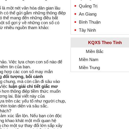
Quảng Trị
 là một nét văn hóa dân gian lâu
inh có thể gửi gắm những thông điệp
An Giang
có thể mang đến những điều bất
Bình Thuận
một số gợi ý về những con số có
từ nhiều nguồn tham khảo:
Tây Ninh
KQXS Theo Tỉnh
Miền Bắc
Miền Nam
hảo. Việc lựa chọn con số nào để
iềm tin của bạn.
Miền Trung
ng đối tượng, bối cảnh
ng chung, mà còn cần đi sâu vào
 Việc
luận giải chi tiết giấc mơ
õ hơn thông điệp tiềm thức muốn
g lai. Bài viết này của
ựa trên các yếu tố như người chụp,
hìn toàn diện và sâu sắc.
thách?
ảm xúc lẫn lộn. Nếu bạn còn độc
ang khao khát một mối quan hệ
 cho một sự thay đổi lớn sắp xảy