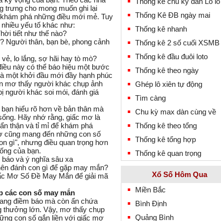
Thống kê chu kỳ dàn Lô lô
 trưng cho mong muốn ghi lại
Thống Kê ĐB ngày mai
 khám phá những điều mới mẻ. Tuy
 nhiều yếu tố khác như:
Thống kê nhanh
ời tiết như thế nào?
ì? Người thân, bạn bè, phong cảnh
Thống kê 2 số cuối XSMB
Thống kê đầu đuôi loto
vẻ, lo lắng, sợ hãi hay tò mò?
 điều này có thể báo hiệu một bước
Thống kê theo ngày
 là một khởi đầu mới đầy hạnh phúc
ạn mơ thấy người khác chụp ảnh
Ghép lô xiên tự động
bị người khác soi mói, đánh giá
Tìm càng
 bạn hiểu rõ hơn về bản thân mà
Chu kỳ max dàn cùng về
sống. Hãy nhớ rằng, giấc mơ là
ẩn thận và tỉ mỉ để khám phá
Thống kê theo tổng
 mơ cũng mang đến những con số
Thống kê tổng hợp
n gì", nhưng điều quan trọng hơn
ống của bạn.
Thống kê quan trọng
 nên đánh con gì để gặp may mắn?
Xổ Số Hôm Qua
iấc Mơ Số Đề May Mắn
để giải mã
Miền Bắc
p các con số may mắn
ang điềm báo mà còn ẩn chứa
Bình Định
ng thưởng lớn. Vậy, mơ thấy chụp
Quảng Bình
ững con số gắn liền với giấc mơ