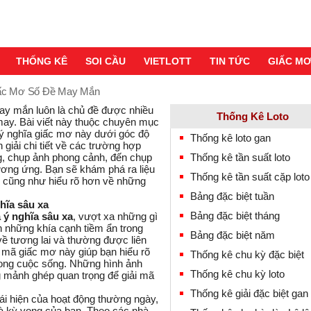
THỐNG KÊ
SOI CẦU
VIETLOTT
TIN TỨC
GIẤC M
iấc Mơ Số Đề May Mắn
y mắn luôn là chủ đề được nhiều
Thống Kê Loto
may. Bài viết này thuộc chuyên mục
 ý nghĩa giấc mơ này dưới góc độ
Thống kê loto gan
 giải chi tiết về các trường hợp
g, chụp ảnh phong cảnh, đến chụp
Thống kê tần suất loto
ơng ứng. Bạn sẽ khám phá ra liệu
Thống kê tần suất cặp loto
, cũng như hiểu rõ hơn về những
Bảng đặc biệt tuần
hĩa sâu xa
Bảng đặc biệt tháng
 ý nghĩa sâu xa
, vượt xa những gì
ến những khía cạnh tiềm ẩn trong
Bảng đặc biệt năm
 tương lai và thường được liên
i mã giấc mơ này giúp bạn hiểu rõ
Thống kê chu kỳ đặc biệt
rong cuộc sống. Những hình ảnh
Thống kê chu kỳ loto
g mảnh ghép quan trọng để giải mã
Thống kê giải đặc biệt gan
ái hiện của hoạt động thường ngày,
và kỳ vọng của bạn. Theo các nhà