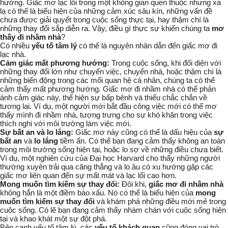
hưởng. Giấc mơ
lạc lối
trong một không gian quen thuộc nhưng xa
lạ có thể là biểu hiện của những cảm xúc sâu kín, những vấn đề
chưa được giải quyết trong cuộc sống thực tại, hay thậm chí là
những thay đổi sắp diễn ra. Vậy, điều gì thực sự khiến chúng ta
mơ
thấy đi nhầm nhà
?
Có nhiều
yếu tố tâm lý
có thể là nguyên nhân dẫn đến giấc mơ đi
lạc nhà.
Cảm giác mất phương hướng:
Trong cuộc sống, khi đối diện với
những thay đổi lớn như chuyển việc, chuyển nhà, hoặc thậm chí là
những biến động trong các mối quan hệ cá nhân, chúng ta có thể
cảm thấy
mất phương hướng
. Giấc mơ đi nhầm nhà có thể phản
ánh cảm giác này, thể hiện sự bấp bênh và thiếu chắc chắn về
tương lai. Ví dụ, một người mới bắt đầu công việc mới có thể mơ
thấy mình đi nhầm nhà, tượng trưng cho sự khó khăn trong việc
thích nghi với môi trường làm việc mới.
Sự bất an và lo lắng:
Giấc mơ này cũng có thể là dấu hiệu của
sự
bất an
và
lo lắng
tiềm ẩn. Có thể bạn đang cảm thấy không an toàn
trong môi trường sống hiện tại, hoặc lo sợ về những điều chưa biết.
Ví dụ, một nghiên cứu của Đại học Harvard cho thấy những người
thường xuyên trải qua căng thẳng và lo âu có xu hướng gặp các
giấc mơ liên quan đến sự mất mát và lạc lối cao hơn.
Mong muốn tìm kiếm sự thay đổi:
Đôi khi,
giấc mơ đi nhầm nhà
không hẳn là một điềm báo xấu. Nó có thể là biểu hiện của
mong
muốn tìm kiếm sự thay đổi
và khám phá những điều mới mẻ trong
cuộc sống. Có lẽ bạn đang cảm thấy nhàm chán với cuộc sống hiện
tại và khao khát một sự đột phá.
Bên cạnh yếu tố tâm lý, các
yếu tố khách quan
cũng đóng vai trò