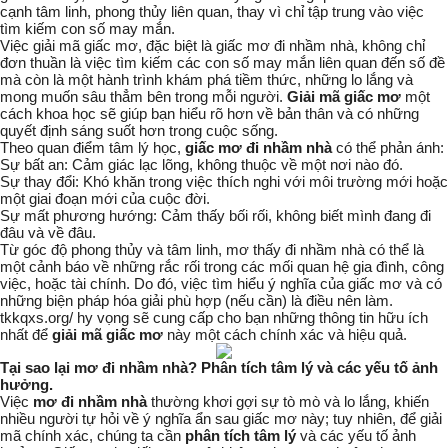
cạnh tâm linh, phong thủy liên quan, thay vì chỉ tập trung vào việc
tìm kiếm con số may mắn.
Việc giải mã giấc mơ, đặc biệt là giấc
mơ đi nhầm nhà
, không chỉ
đơn thuần là việc tìm kiếm các con số may mắn liên quan đến
số đề
mà còn là một hành trình khám phá
tiềm thức
, những
lo lắng
và
mong muốn
sâu thẳm bên trong mỗi người.
Giải mã giấc mơ
một
cách khoa học sẽ giúp bạn hiểu rõ hơn về bản thân và có những
quyết định sáng suốt hơn trong cuộc sống.
Theo quan điểm tâm lý học,
giấc mơ đi nhầm nhà
có thể phản ánh:
Sự bất an
: Cảm giác lạc lõng, không thuộc về một nơi nào đó.
Sự thay đổi
: Khó khăn trong việc thích nghi với môi trường mới hoặc
một giai đoạn mới của cuộc đời.
Sự mất phương hướng
: Cảm thấy bối rối, không biết mình đang đi
đâu và về đâu.
Từ góc độ phong thủy và tâm linh,
mơ thấy đi nhầm nhà
có thể là
một
cảnh báo
về những rắc rối trong các mối quan hệ gia đình, công
việc, hoặc tài chính. Do đó, việc tìm hiểu ý nghĩa của giấc mơ và có
những biện pháp hóa giải phù hợp (nếu cần) là điều nên làm.
tkkqxs.org/ hy vọng sẽ cung cấp cho bạn những thông tin hữu ích
nhất để
giải mã giấc mơ
này một cách chính xác và hiệu quả.
Tại sao lại mơ đi nhầm nhà? Phân tích tâm lý và các yếu tố ảnh
hưởng.
Việc
mơ đi nhầm nhà
thường khơi gợi sự tò mò và lo lắng, khiến
nhiều người tự hỏi về ý nghĩa ẩn sau giấc mơ này; tuy nhiên, để giải
mã chính xác, chúng ta cần
phân tích tâm lý
và các yếu tố ảnh