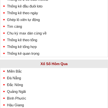
Thống kê đầu đuôi loto
Thống kê theo ngày
Ghép lô xiên tự động
Tìm càng
Chu kỳ max dàn cùng về
Thống kê theo tổng
Thống kê tổng hợp
Thống kê quan trọng
Xổ Số Hôm Qua
Miền Bắc
Đà Nẵng
Đắc Nông
Quảng Ngãi
Bình Phước
Hậu Giang