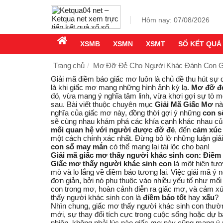
Hôm nay: 07/08/2026
XSMB
XSMN
XSMT
SỔ KẾT QUẢ
Trang chủ
Mơ Đỡ Đẻ Cho Người Khác Đánh Con G
Giải mã điềm báo giấc mơ luôn là chủ đề thu hút sự 
là khi giấc mơ mang những hình ảnh kỳ lạ.
Mơ đỡ đẻ
đó, vừa mang ý nghĩa tâm linh, vừa khơi gợi sự tò
sau. Bài viết thuộc chuyên mục
Giải Mã Giấc Mơ
nà
nghĩa của giấc mơ này, đồng thời gợi ý những
con s
sẽ cùng nhau khám phá các khía cạnh khác nhau củ
mối quan hệ với người được đỡ đẻ
, đến
cảm xúc
một cách chính xác nhất. Đừng bỏ lỡ những luận giải 
con số may mắn
có thể mang lại tài lộc cho bạn!
Giải mã
giấc mơ thấy người khác sinh con
: Điềm
Giấc mơ thấy người khác sinh con
là một hiện tượ
mò và lo lắng về điềm báo tương lai. Việc giải mã ý
đơn giản, bởi nó phụ thuộc vào nhiều yếu tố như mối
con trong mơ, hoàn cảnh diễn ra giấc mơ, và cảm xúc
thấy người khác sinh con là
điềm báo tốt
hay
xấu
?
Nhìn chung,
giấc mơ thấy người khác sinh con thườ
mới, sự thay đổi tích cực trong cuộc sống hoặc dự 
nhiên, không phải lúc nào giấc mơ này cũng mang ý ng