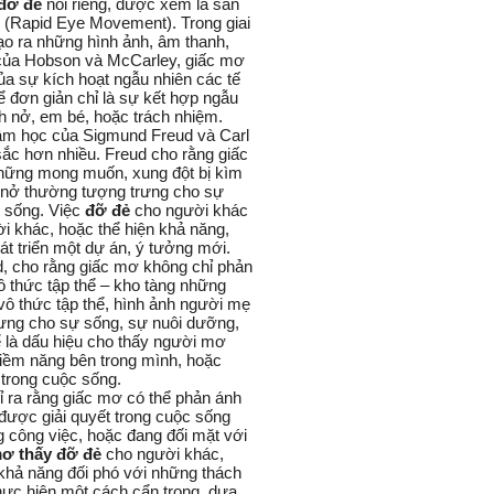
đỡ đẻ
nói riêng, được xem là sản
 (Rapid Eye Movement). Trong giai
tạo ra những hình ảnh, âm thanh,
ủa Hobson và McCarley, giấc mơ
ủa sự kích hoạt ngẫu nhiên các tế
ể đơn giản chỉ là sự kết hợp ngẫu
nh nở, em bé, hoặc trách nhiệm.
âm học
của Sigmund Freud và Carl
ắc hơn nhiều. Freud cho rằng giấc
những mong muốn, xung đột bị kìm
h nở thường tượng trưng cho sự
c sống. Việc
đỡ đẻ
cho người khác
i khác, hoặc thể hiện khả năng,
t triển một dự án, ý tưởng mới.
d, cho rằng giấc mơ không chỉ phản
ô thức tập thể
– kho tàng những
vô thức tập thể
, hình ảnh người mẹ
ng cho sự sống, sự nuôi dưỡng,
 là dấu hiệu cho thấy người mơ
tiềm năng bên trong mình, hoặc
 trong cuộc sống.
ỉ ra rằng giấc mơ có thể phản ánh
được giải quyết trong cuộc sống
g công việc, hoặc đang đối mặt với
ơ thấy đỡ đẻ
cho người khác,
 khả năng đối phó với những thách
hực hiện một cách cẩn trọng, dựa