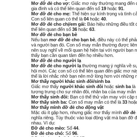
Mơ đỡ đẻ cho vợ:
Giấc mơ này thường mang đến đi
gia đình và có thể liên quan đến số
19
hoặc
91
.
Mơ đỡ đẻ cho mẹ:
Thể hiện sự kính trọng và tình 
Con số liên quan có thể là
04
hoặc
40
.
Mơ đỡ đẻ cho chị/em gái:
Báo hiệu những điều tốt đ
thể liên quan đến số
36
hoặc
63
.
Mơ đỡ đẻ cho bạn bè
Nếu bạn
mơ đỡ đẻ cho bạn bè
, điều này có thể ph
và người bạn đó. Con số may mắn thường được liên
nên suy nghĩ về mối quan hệ hiện tại với người bạn n
thấy bạn cần quan tâm đến họ nhiều hơn.
Mơ đỡ đẻ cho người lạ
Mơ đỡ đẻ cho người lạ
thường mang ý nghĩa về sự 
hội mới. Các con số có thể liên quan đến giấc mơ nà
thể là lời nhắc nhở bạn nên mở lòng hơn với những 
Mơ thấy người khác sinh đôi/sinh ba
Giấc mơ thấy
người khác sinh đôi
hoặc
sinh ba
là 
tượng trưng cho sự nhân đôi, nhân ba của may mắn v
Mơ thấy sinh đôi:
Bạn có thể thử vận may với cặp
Mơ thấy sinh ba:
Con số may mắn có thể là
33
hoặ
Mơ thấy mình đỡ đẻ cho động vật
Mặc dù ít gặp hơn, nhưng giấc mơ thấy mình
đỡ đẻ 
nghĩa riêng. Tùy thuộc vào loại động vật mà bạn đỡ
nhau. Ví dụ:
Đỡ đẻ cho mèo:
Số
44
.
Đỡ đẻ cho chó:
Số
96
.