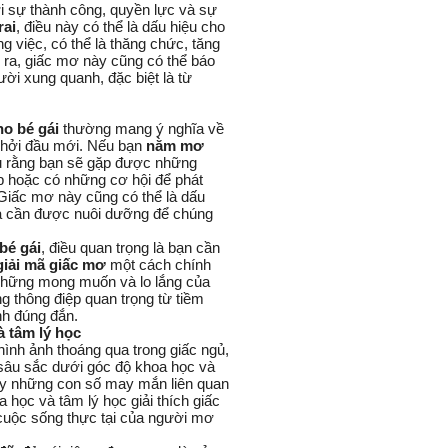
i sự thành công, quyền lực và sự
rai
, điều này có thể là dấu hiệu cho
g việc, có thể là thăng chức, tăng
 ra, giấc mơ này cũng có thể báo
ời xung quanh, đặc biệt là từ
o bé gái
thường mang ý nghĩa về
khởi đầu mới. Nếu bạn
nằm mơ
ệu rằng bạn sẽ gặp được những
p hoặc có những cơ hội để phát
. Giấc mơ này cũng có thể là dấu
à cần được nuôi dưỡng để chúng
bé gái
, điều quan trọng là bạn cần
giải mã giấc mơ
một cách chính
 những mong muốn và lo lắng của
ng thông điệp quan trọng từ tiềm
nh đúng đắn.
à tâm lý học
ình ảnh thoáng qua trong giấc ngủ,
 sâu sắc dưới góc độ khoa học và
hay những con số may mắn liên quan
a học và tâm lý học giải thích giấc
 cuộc sống thực tại của người mơ