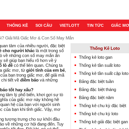
THỐNG KÊ
SOI CẦU
VIETLOTT
TIN TỨC
GIẤC M
ì? Giải Mã Giấc Mơ & Con Số May Mắn
quan tâm của nhiều người, đặc biệt
Thống Kê Loto
 cho người khác
là một trong số
 mò về những con số may mắn ẩn
Thống kê loto gan
y sẽ giúp bạn hiểu rõ hơn về ý
ố lô đề
có thể liên quan. Chúng ta
Thống kê tần suất loto
a giấc mơ, từ
giới tính của em bé
,
Thống kê tần suất cặp loto
của bạn trong giấc mơ, để giải mã
chi tiết về
điềm báo
và những
Bảng đặc biệt tuần
Bảng đặc biệt tháng
 báo tốt hay xấu?
ng tâm lý phổ biến, khơi gợi sự tò
Bảng đặc biệt năm
 nghĩa của giấc mơ này không hề
 quan hệ của bạn với người sinh
Thống kê chu kỳ đặc biệt
 của bạn khi tỉnh giấc. Vậy, mơ
Thống kê chu kỳ loto
ng tượng trưng cho sự khởi đầu
Thống kê giải đặc biệt gan
báo về những cơ hội đang đến
. Tuy
hĩa tốt đẹp. Đôi khi, nó có thể