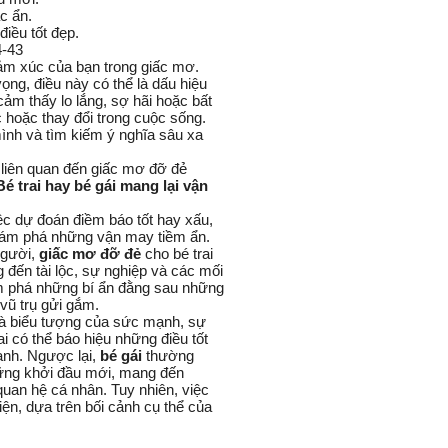
c ẩn.
iều tốt đẹp.
4-43
ảm xúc của bạn trong giấc mơ.
ọng, điều này có thể là dấu hiệu
ảm thấy lo lắng, sợ hãi hoặc bất
 hoặc thay đổi trong cuộc sống.
mình và tìm kiếm ý nghĩa sâu xa
Bé trai hay bé gái
mang lại vận
ệc dự đoán điềm báo tốt hay xấu,
ám phá những vận may tiềm ẩn.
người,
giấc mơ đỡ đẻ
cho bé trai
đến tài lộc, sự nghiệp và các mối
m phá những bí ẩn đằng sau những
vũ trụ gửi gắm.
 biểu tượng của sức mạnh, sự
ai có thể báo hiệu những điều tốt
anh. Ngược lại,
bé gái
thường
hững khởi đầu mới, mang đến
quan hệ cá nhân. Tuy nhiên, việc
n, dựa trên bối cảnh cụ thể của