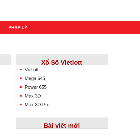
Ơ
PHÁP LÝ
Xổ Số Vietlott
Vietlott
Mega 645
Power 655
Max 3D
Max 3D Pro
Bài viết mới