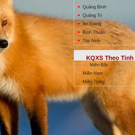
Quảng Bình
Quảng Trị
An Giang
Bình Thuận
Tây Ninh
KQXS Theo Tỉnh
Miền Bắc
Miền Nam
Miền Trung