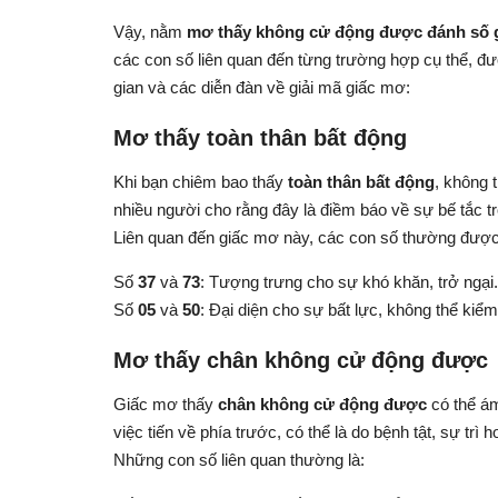
Vậy, nằm
mơ thấy không cử động được đánh số 
các con số liên quan đến từng trường hợp cụ thể, đ
gian và các diễn đàn về giải mã giấc mơ:
Mơ thấy toàn thân bất động
Khi bạn chiêm bao thấy
toàn thân bất động
, không 
nhiều người cho rằng đây là điềm báo về sự bế tắc t
Liên quan đến giấc mơ này, các con số thường được 
Số
37
và
73
: Tượng trưng cho sự khó khăn, trở ngại.
Số
05
và
50
: Đại diện cho sự bất lực, không thể kiểm
Mơ thấy chân không cử động được
Giấc mơ thấy
chân không cử động được
có thể ám
việc tiến về phía trước, có thể là do bệnh tật, sự trì
Những con số liên quan thường là: