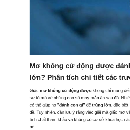
Mơ không cử động được đánh 
lớn? Phân tích chi tiết các t
Giấc
mơ không cử động được
không chỉ mang đến
sự tò mò về những con số may mắn ẩn sau đó. Nhiều
có thể giúp họ
"đánh con gì"
để
trúng lớn
, đặc biệt
đề. Tuy nhiên, cần lưu ý rằng việc giải mã giấc mơ v
tính chất tham khảo và không có cơ sở khoa học nà
nó.