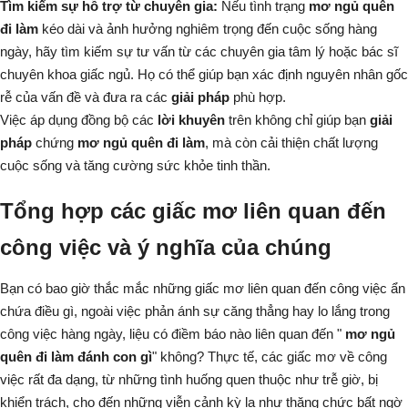
Tìm kiếm sự hỗ trợ từ chuyên gia:
Nếu tình trạng
mơ ngủ quên
đi làm
kéo dài và ảnh hưởng nghiêm trọng đến cuộc sống hàng
ngày, hãy tìm kiếm sự tư vấn từ các chuyên gia tâm lý hoặc bác sĩ
chuyên khoa giấc ngủ. Họ có thể giúp bạn xác định nguyên nhân gốc
rễ của vấn đề và đưa ra các
giải pháp
phù hợp.
Việc áp dụng đồng bộ các
lời khuyên
trên không chỉ giúp bạn
giải
pháp
chứng
mơ ngủ quên đi làm
, mà còn cải thiện chất lượng
cuộc sống và tăng cường sức khỏe tinh thần.
Tổng hợp các giấc mơ liên quan đến
công việc và ý nghĩa của chúng
Bạn có bao giờ thắc mắc những giấc mơ liên quan đến công việc ẩn
chứa điều gì, ngoài việc phản ánh sự căng thẳng hay lo lắng trong
công việc hàng ngày, liệu có điềm báo nào liên quan đến "
mơ ngủ
quên đi làm đánh con gì
" không? Thực tế, các giấc mơ về công
việc rất đa dạng, từ những tình huống quen thuộc như trễ giờ, bị
khiển trách, cho đến những viễn cảnh kỳ lạ như thăng chức bất ngờ