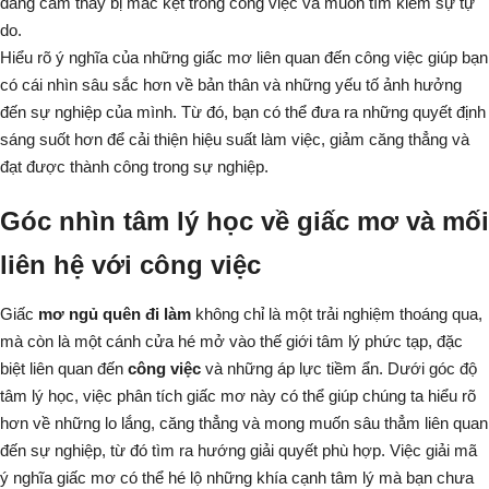
đang cảm thấy bị mắc kẹt trong công việc và muốn tìm kiếm sự tự
do.
Hiểu rõ ý nghĩa của những giấc mơ liên quan đến công việc giúp bạn
có cái nhìn sâu sắc hơn về bản thân và những yếu tố ảnh hưởng
đến sự nghiệp của mình. Từ đó, bạn có thể đưa ra những quyết định
sáng suốt hơn để cải thiện hiệu suất làm việc, giảm căng thẳng và
đạt được thành công trong sự nghiệp.
Góc nhìn tâm lý học về giấc mơ và mối
liên hệ với công việc
Giấc
mơ ngủ quên đi làm
không chỉ là một trải nghiệm thoáng qua,
mà còn là một cánh cửa hé mở vào thế giới tâm lý phức tạp, đặc
biệt liên quan đến
công việc
và những áp lực tiềm ẩn. Dưới góc độ
tâm lý học, việc phân tích giấc mơ này có thể giúp chúng ta hiểu rõ
hơn về những lo lắng, căng thẳng và mong muốn sâu thẳm liên quan
đến sự nghiệp, từ đó tìm ra hướng giải quyết phù hợp. Việc giải mã
ý nghĩa giấc mơ có thể hé lộ những khía cạnh tâm lý mà bạn chưa