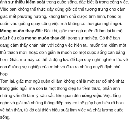
ánh
sự thiếu kiểm soát
trong cuộc sống, đặc biệt là trong công việc.
Việc bạn không thể thức dậy đúng giờ có thể tượng trưng cho cảm
giác mất phương hướng, không làm chủ được tình hình, hoặc bị
cuốn vào guồng quay công việc mà không có thời gian nghỉ ngơi.
Mong muốn thay đổi:
Đôi khi, giấc mơ ngủ quên đi làm lại là một
dấu hiệu của
mong muốn thay đổi
trong sự nghiệp. Có thể bạn
đang cảm thấy chán nản với công việc hiện tại, muốn tìm kiếm một
thử thách mới, hoặc đơn giản là muốn có một cuộc sống cân bằng
hơn. Giấc mơ này có thể là động lực để bạn suy nghĩ nghiêm túc về
con đường sự nghiệp của mình và đưa ra những quyết định phù
hợp.
Tóm lại, giấc mơ ngủ quên đi làm không chỉ là một sự cố nhỏ nhặt
trong giấc ngủ, mà còn là một thông điệp từ tiềm thức, phản ánh
những vấn đề tâm lý sâu sắc liên quan đến
công việc
. Việc lắng
nghe và giải mã những thông điệp này có thể giúp bạn hiểu rõ hơn
về bản thân, từ đó cải thiện hiệu suất làm việc và chất lượng cuộc
sống.