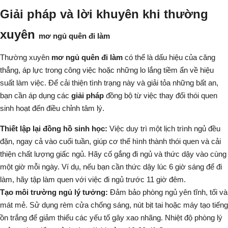
Giải pháp và lời khuyên khi thường
xuyên
mơ ngủ quên đi làm
Thường xuyên
mơ ngủ quên đi làm
có thể là dấu hiệu của căng
thẳng, áp lực trong công việc hoặc những lo lắng tiềm ẩn về hiệu
suất làm việc. Để cải thiện tình trạng này và giải tỏa những bất an,
bạn cần áp dụng các
giải pháp
đồng bộ từ việc thay đổi thói quen
sinh hoạt đến điều chỉnh tâm lý.
Thiết lập lại đồng hồ sinh học:
Việc duy trì một lịch trình ngủ đều
đặn, ngay cả vào cuối tuần, giúp cơ thể hình thành thói quen và cải
thiện chất lượng giấc ngủ. Hãy cố gắng đi ngủ và thức dậy vào cùng
một giờ mỗi ngày. Ví dụ, nếu bạn cần thức dậy lúc 6 giờ sáng để đi
làm, hãy tập làm quen với việc đi ngủ trước 11 giờ đêm.
Tạo môi trường ngủ lý tưởng:
Đảm bảo phòng ngủ yên tĩnh, tối và
mát mẻ. Sử dụng rèm cửa chống sáng, nút bịt tai hoặc máy tạo tiếng
ồn trắng để giảm thiểu các yếu tố gây xao nhãng. Nhiệt độ phòng lý