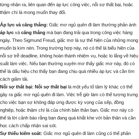
từng nhận ra, liên quan đến áp lực công việc, nỗi sợ thất bại, hoặc
thậm chí là mong muốn thay đổi.
Áp lực và căng thẳng:
Giấc mơ ngủ quên đi làm thường phản ánh
áp lực
và
căng thẳng
mà bạn đang trải qua trong công việc hàng
ngày. Theo Sigmund Freud, giấc mơ là sự thể hiện của những mong
muốn bị kìm nén. Trong trường hợp này, nó có thể là biểu hiện của
nỗi sợ trễ deadline, không hoàn thành nhiệm vụ, hoặc lo lắng về hiệu
suất làm việc. Nếu bạn thường xuyên mơ thấy giấc mơ này, đó có
thể là dấu hiệu cho thấy bạn đang chịu quá nhiều áp lực và cần tìm
cách giảm tải.
Nỗi sợ thất bại:
Nỗi sợ thất bại
là một yếu tố tâm lý khác có thể
gây ra giấc mơ ngủ quên đi làm. Việc trễ giờ làm có thể tượng trưng
cho việc bạn sợ không đáp ứng được kỳ vọng của sếp, đồng
nghiệp, hoặc thậm chí là của chính bản thân bạn. Giấc mơ này có
thể là lời cảnh báo rằng bạn đang quá khắt khe với bản thân và cần
học cách chấp nhận sai sót.
Sự thiếu kiểm soát:
Giấc mơ ngủ quên đi làm cũng có thể phản