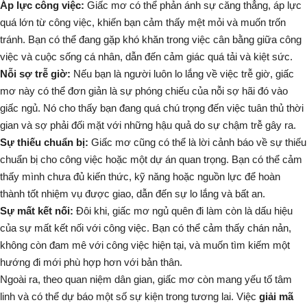
Áp lực công việc:
Giấc mơ có thể phản ánh sự căng thẳng, áp lực
quá lớn từ công việc, khiến bạn cảm thấy mệt mỏi và muốn trốn
tránh. Bạn có thể đang gặp khó khăn trong việc cân bằng giữa công
việc và cuộc sống cá nhân, dẫn đến cảm giác quá tải và kiệt sức.
Nỗi sợ trễ giờ:
Nếu bạn là người luôn lo lắng về việc trễ giờ, giấc
mơ này có thể đơn giản là sự phóng chiếu của nỗi sợ hãi đó vào
giấc ngủ. Nó cho thấy bạn đang quá chú trọng đến việc tuân thủ thời
gian và sợ phải đối mặt với những hậu quả do sự chậm trễ gây ra.
Sự thiếu chuẩn bị:
Giấc mơ cũng có thể là lời cảnh báo về sự thiếu
chuẩn bị cho công việc hoặc một dự án quan trọng. Bạn có thể cảm
thấy mình chưa đủ kiến thức, kỹ năng hoặc nguồn lực để hoàn
thành tốt nhiệm vụ được giao, dẫn đến sự lo lắng và bất an.
Sự mất kết nối:
Đôi khi, giấc mơ ngủ quên đi làm còn là dấu hiệu
của sự mất kết nối với công việc. Bạn có thể cảm thấy chán nản,
không còn đam mê với công việc hiện tại, và muốn tìm kiếm một
hướng đi mới phù hợp hơn với bản thân.
Ngoài ra, theo quan niệm dân gian, giấc mơ còn mang yếu tố tâm
linh và có thể dự báo một số sự kiện trong tương lai. Việc
giải mã