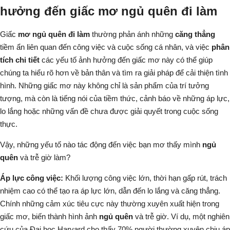
hưởng đến giấc mơ ngủ quên đi làm
Giấc
mơ ngủ quên đi làm
thường phản ánh những
căng thẳng
tiềm ẩn liên quan đến công việc và cuộc sống cá nhân, và việc
phân
tích chi tiết
các yếu tố ảnh hưởng đến giấc mơ này có thể giúp
chúng ta hiểu rõ hơn về bản thân và tìm ra giải pháp để cải thiện tình
hình. Những giấc mơ này không chỉ là sản phẩm của trí tưởng
tượng, mà còn là tiếng nói của tiềm thức, cảnh báo về những áp lực,
lo lắng hoặc những vấn đề chưa được giải quyết trong cuộc sống
thực.
Vậy, những yếu tố nào tác động đến việc bạn mơ thấy mình
ngủ
quên
và trễ giờ làm?
Áp lực công việc:
Khối lượng công việc lớn, thời hạn gấp rút, trách
nhiệm cao có thể tạo ra áp lực lớn, dẫn đến lo lắng và căng thẳng.
Chính những cảm xúc tiêu cực này thường xuyên xuất hiện trong
giấc mơ, biến thành hình ảnh
ngủ quên
và trễ giờ. Ví dụ, một nghiên
cứu của Đại học Harvard cho thấy 70% người thường xuyên chịu áp