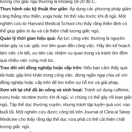
tưởng cho giấc ngủ thường là khoảng 18-20 độ C.
Thực hành các kỹ thuật thư giãn:
Áp dụng các phương pháp giảm
căng thẳng như thiền, yoga hoặc hít thở sâu trước khi đi ngủ. Một
nghiên cứu từ
Harvard Medical School
cho thấy rằng thiền định có
thể giúp giảm lo âu và cải thiện chất lượng giấc ngủ.
Quản lý thời gian hiệu quả:
Áp lực công việc thường là nguyên
nhân gây ra các giấc mơ liên quan đến công việc. Hãy lên kế hoạch
làm việc chi tiết, ưu tiên các nhiệm vụ quan trọng và tránh ôm đồm
quá nhiều việc cùng một lúc.
Trao đổi với đồng nghiệp hoặc cấp trên:
Nếu bạn cảm thấy quá
tải hoặc gặp khó khăn trong công việc, đừng ngần ngại chia sẻ với
đồng nghiệp hoặc cấp trên để tìm kiếm sự hỗ trợ và giải pháp.
Xem xét lại chế độ ăn uống và sinh hoạt:
Tránh sử dụng caffeine,
rượu hoặc nicotine trước khi đi ngủ, vì chúng có thể gây rối loạn giấc
ngủ. Tập thể dục thường xuyên, nhưng tránh tập luyện quá sức vào
buổi tối. Một nghiên cứu được công bố trên
Journal of Clinical Sleep
Medicine
cho thấy rằng tập thể dục vừa phải có thể cải thiện chất
lượng giấc ngủ.