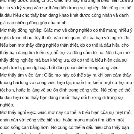
Mơ thấy được thăng chức:
Giấc mơ này thường là biểu hiện của sự
tự tin và kỳ vọng vào sự thăng tiến trong sự nghiệp. Nó cũng có thể
là dấu hiệu cho thấy bạn đang khao khát được công nhận và đánh
giá cao những đóng góp của mình.
Mơ thấy đồng nghiệp:
Giấc mơ về đồng nghiệp có thể mang nhiều ý
nghĩa khác nhau, tùy thuộc vào mối quan hệ của bạn với người đó.
Nếu bạn mơ thấy đồng nghiệp thân thiết, đó có thể là dấu hiệu cho
thấy bạn đang tìm kiếm sự hỗ trợ và đồng cảm từ họ. Nếu bạn mơ
thấy đồng nghiệp mà bạn không ưa, đó có thể là biểu hiện của sự
cạnh tranh, ghen tị, hoặc bất đồng quan điểm trong công việc.
Mơ thấy tìm việc làm:
Giấc mơ này có thể xảy ra khi bạn cảm thấy
không hài lòng với công việc hiện tại, muốn tìm kiếm một cơ hội mới
tốt hơn, hoặc lo lắng về sự ổn định trong công việc. Nó cũng có thể
là dấu hiệu cho thấy bạn đang muốn thay đổi hướng đi trong sự
nghiệp.
Mơ thấy nghỉ việc:
Giấc mơ này có thể là biểu hiện của sự mệt mỏi,
chán nản với công việc hiện tại, hoặc mong muốn tìm kiếm một
cuộc sống cân bằng hơn. Nó cũng có thể là dấu hiệu cho thấy bạn