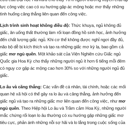
lực công việc cao có xu hướng gặp ác mộng hoặc mơ thấy những
tình huống căng thẳng liên quan đến công việc.
Lịch trình sinh hoạt không điều độ:
Thức khuya, ngủ không đủ
giấc, ăn uống thất thường làm rối loạn đồng hồ sinh học, ảnh hưởng
đến chất lượng giấc ngủ. Khi cơ thể không được nghỉ ngơi đầy đủ,
não bộ dễ bị kích thích và tạo ra những giấc mơ kỳ lạ, bao gồm cả
giấc
mơ ngủ quên
. Một khảo sát của Viện Nghiên cứu Giấc ngủ
Quốc gia Hoa Kỳ cho thấy những người ngủ ít hơn 6 tiếng mỗi đêm
có nguy cơ gặp ác mộng cao hơn 30% so với những người ngủ đủ
giấc.
Lo âu và căng thẳng:
Các vấn đề cá nhân, tài chính, hoặc các mối
quan hệ xã hội có thể gây ra lo âu và căng thẳng, ảnh hưởng đến
giấc ngủ và tạo ra những giấc mơ liên quan đến công việc, như
mơ
ngủ quên
. Theo Hiệp hội Lo âu và Trầm cảm Hoa Kỳ, những người
mắc chứng rối loạn lo âu thường có xu hướng gặp những giấc mơ
tiêu cực, phản ánh những nỗi sợ hãi và lo lắng trong cuộc sống của