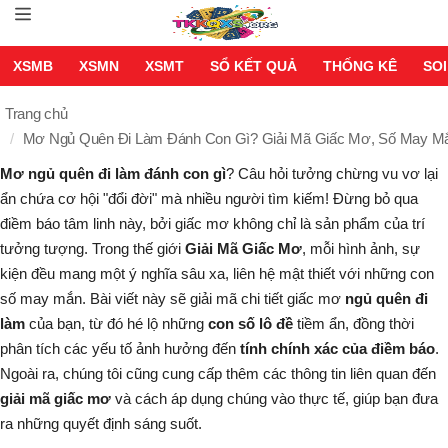
XSMB
XSMN
XSMT
SỔ KẾT QUẢ
THỐNG KÊ
SOI
Trang chủ
Mơ Ngủ Quên Đi Làm Đánh Con Gì? Giải Mã Giấc Mơ, Số May M
Mơ ngủ quên đi làm đánh con gì
? Câu hỏi tưởng chừng vu vơ lại
ẩn chứa cơ hội "đổi đời" mà nhiều người tìm kiếm! Đừng bỏ qua
điềm báo tâm linh này, bởi giấc mơ không chỉ là sản phẩm của trí
tưởng tượng. Trong thế giới
Giải Mã Giấc Mơ
, mỗi hình ảnh, sự
kiện đều mang một ý nghĩa sâu xa, liên hệ mật thiết với những con
số may mắn. Bài viết này sẽ giải mã chi tiết giấc mơ
ngủ quên đi
làm
của bạn, từ đó hé lộ những
con số lô đề
tiềm ẩn, đồng thời
phân tích các yếu tố ảnh hưởng đến
tính chính xác của điềm báo
.
Ngoài ra, chúng tôi cũng cung cấp thêm các thông tin liên quan đến
giải mã giấc mơ
và cách áp dụng chúng vào thực tế, giúp bạn đưa
ra những quyết định sáng suốt.