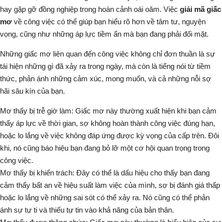
hay gặp gỡ đồng nghiệp trong hoàn cảnh oái oăm. Việc
giải mã giấc
mơ
về công việc có thể giúp bạn hiểu rõ hơn về tâm tư, nguyện
vọng, cũng như những áp lực tiềm ẩn mà bạn đang phải đối mặt.
Những giấc mơ liên quan đến công việc không chỉ đơn thuần là sự
tái hiện những gì đã xảy ra trong ngày, mà còn là tiếng nói từ tiềm
thức, phản ánh những cảm xúc, mong muốn, và cả những nỗi sợ
hãi sâu kín của bạn.
Mơ thấy bị trễ giờ làm:
Giấc mơ này thường xuất hiện khi bạn cảm
thấy áp lực về thời gian, sợ không hoàn thành công việc đúng hạn,
hoặc lo lắng về việc không đáp ứng được kỳ vọng của cấp trên. Đôi
khi, nó cũng báo hiệu bạn đang bỏ lỡ một cơ hội quan trọng trong
công việc.
Mơ thấy bị khiển trách:
Đây có thể là dấu hiệu cho thấy bạn đang
cảm thấy bất an về hiệu suất làm việc của mình, sợ bị đánh giá thấp
hoặc lo lắng về những sai sót có thể xảy ra. Nó cũng có thể phản
ánh sự tự ti và thiếu tự tin vào khả năng của bản thân.