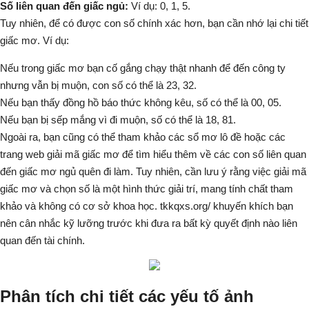
Số liên quan đến giấc ngủ:
Ví dụ: 0, 1, 5.
Tuy nhiên, để có được con số chính xác hơn, bạn cần nhớ lại chi tiết
giấc mơ. Ví dụ:
Nếu trong giấc mơ bạn cố gắng chạy thật nhanh để đến công ty
nhưng vẫn bị muộn, con số có thể là 23, 32.
Nếu bạn thấy đồng hồ báo thức không kêu, số có thể là 00, 05.
Nếu bạn bị sếp mắng vì đi muộn, số có thể là 18, 81.
Ngoài ra, bạn cũng có thể tham khảo các sổ mơ lô đề hoặc các
trang web giải mã giấc mơ để tìm hiểu thêm về các con số liên quan
đến giấc mơ ngủ quên đi làm. Tuy nhiên, cần lưu ý rằng việc giải mã
giấc mơ và chọn số là một hình thức giải trí, mang tính chất tham
khảo và không có cơ sở khoa học. tkkqxs.org/ khuyến khích bạn
nên cân nhắc kỹ lưỡng trước khi đưa ra bất kỳ quyết định nào liên
quan đến tài chính.
Phân tích chi tiết các yếu tố ảnh