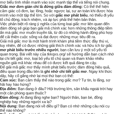
mơ biểu tình nhấn mạnh vào sức mạnh tập thể và tiếng nói chung.
Giấc mơ đơn giản chỉ là đứng giữa đám đông:
Có thể thể hiện
cảm giác cô đơn, lạc lõng, hoặc ngược lại, sự an toàn khi được hòa
mình vào một tập thể lớn. So với
giấc mơ phát biểu
, nó thiếu đi yếu
tố chủ động, trách nhiệm, và áp lực phải thể hiện bản thân.
Việc phân biệt rõ ràng ý nghĩa của từng loại giấc mơ liên quan đến
đám đông sẽ giúp bạn giải mã chính xác hơn những thông điệp tiềm
ẩn mà giấc mơ muốn truyền tải, từ đó có những hành động phù hợp
để cải thiện cuộc sống và đạt được những mục tiêu đề ra.
Giải mã giấc mơ là một hành trình khám phá tiềm thức đầy thú vị,
tuy nhiên, để có được những giải thích chính xác và hữu ích từ giấc
mơ phát biểu trước nhiều người
, bạn cần lưu ý một số yếu tố
quan trọng. Bài viết này của
tkkqxs.org/
sẽ hướng dẫn bạn cách nhớ
lại chi tiết giấc mơ, loại bỏ yếu tố chủ quan và tham khảo nhiều
nguồn giải mã khác nhau để có được kết quả đáng tin cậy.
Để giải mã giấc mơ thấy mình phát biểu trước đám đông hiệu quả,
điều quan trọng đầu tiên là
ghi nhớ chi tiết giấc mơ
. Ngay khi thức
dậy, hãy cố gắng nhớ lại mọi thứ bạn có thể:
Cảm xúc:
Bạn cảm thấy thế nào trong giấc mơ? Tự tin, lo lắng, sợ
hãi hay hào hứng?
Địa điểm:
Bạn đang ở đâu? Hội trường lớn, sân khấu ngoài trời hay
một căn phòng quen thuộc?
Đám đông:
Ai đang lắng nghe bạn? Người thân, bạn bè, đồng
nghiệp hay những người xa lạ?
Nội dung:
Bạn đang nói về điều gì? Bạn có nhớ những câu nói cụ
thể nào không?