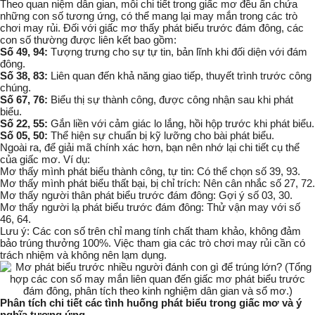
Theo quan niệm dân gian, mỗi chi tiết trong giấc mơ đều ẩn chứa
những con số tương ứng, có thể mang lại may mắn trong các trò
chơi may rủi. Đối với giấc mơ thấy phát biểu trước đám đông, các
con số thường được liên kết bao gồm:
Số 49, 94:
Tượng trưng cho sự tự tin, bản lĩnh khi đối diện với đám
đông.
Số 38, 83:
Liên quan đến khả năng giao tiếp, thuyết trình trước công
chúng.
Số 67, 76:
Biểu thị sự thành công, được công nhận sau khi phát
biểu.
Số 22, 55:
Gắn liền với cảm giác lo lắng, hồi hộp trước khi phát biểu.
Số 05, 50:
Thể hiện sự chuẩn bị kỹ lưỡng cho bài phát biểu.
Ngoài ra, để giải mã chính xác hơn, bạn nên nhớ lại chi tiết cụ thể
của giấc mơ. Ví dụ:
Mơ thấy mình phát biểu thành công, tự tin: Có thể chọn số 39, 93.
Mơ thấy mình phát biểu thất bại, bị chỉ trích: Nên cân nhắc số 27, 72.
Mơ thấy người thân phát biểu trước đám đông: Gợi ý số 03, 30.
Mơ thấy người lạ phát biểu trước đám đông: Thử vận may với số
46, 64.
Lưu ý: Các con số trên chỉ mang tính chất tham khảo, không đảm
bảo trúng thưởng 100%. Việc tham gia các trò chơi may rủi cần có
trách nhiệm và không nên lạm dụng.
Phân tích chi tiết các tình huống phát biểu trong giấc mơ và ý
nghĩa tương ứng