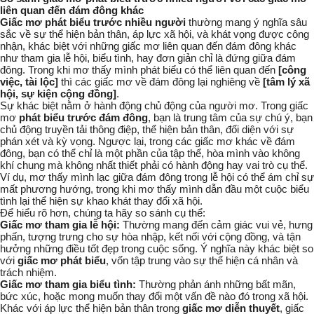
liên quan đến đám đông khác
Giấc mơ phát biểu trước nhiều người
thường mang ý nghĩa sâu
sắc về sự thể hiện bản thân, áp lực xã hội, và khát vọng được công
nhận, khác biệt với những giấc mơ liên quan đến đám đông khác
như tham gia lễ hội, biểu tình, hay đơn giản chỉ là đứng giữa đám
đông. Trong khi mơ thấy mình phát biểu có thể liên quan đến
[công
việc, tài lộc]
thì các giấc mơ về đám đông lại nghiêng về
[tâm lý xã
hội, sự kiện cộng đồng]
.
Sự khác biệt nằm ở hành động chủ động của người mơ. Trong giấc
mơ
phát biểu trước đám đông
, bạn là trung tâm của sự chú ý, bạn
chủ động truyền tải thông điệp, thể hiện bản thân, đối diện với sự
phán xét và kỳ vọng. Ngược lại, trong các giấc mơ khác về đám
đông, bạn có thể chỉ là một phần của tập thể, hòa mình vào không
khí chung mà không nhất thiết phải có hành động hay vai trò cụ thể.
Ví dụ, mơ thấy mình lạc giữa đám đông trong lễ hội có thể ám chỉ sự
mất phương hướng, trong khi mơ thấy mình dẫn đầu một cuộc biểu
tình lại thể hiện sự khao khát thay đổi xã hội.
Để hiểu rõ hơn, chúng ta hãy so sánh cụ thể:
Giấc mơ tham gia lễ hội:
Thường mang đến cảm giác vui vẻ, hưng
phấn, tượng trưng cho sự hòa nhập, kết nối với cộng đồng, và tận
hưởng những điều tốt đẹp trong cuộc sống. Ý nghĩa này khác biệt so
với
giấc mơ phát biểu
, vốn tập trung vào sự thể hiện cá nhân và
trách nhiệm.
Giấc mơ tham gia biểu tình:
Thường phản ánh những bất mãn,
bức xúc, hoặc mong muốn thay đổi một vấn đề nào đó trong xã hội.
Khác với áp lực thể hiện bản thân trong
giấc mơ diễn thuyết
, giấc