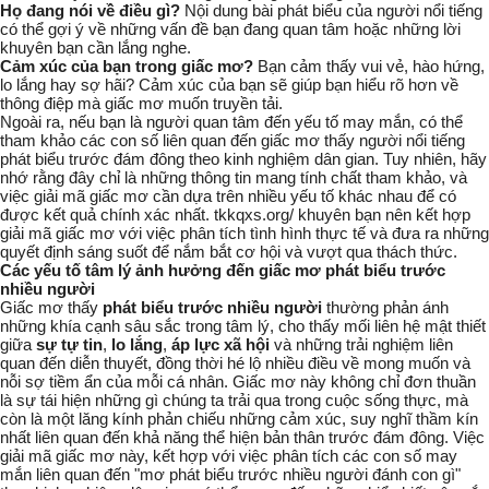
Họ đang nói về điều gì?
Nội dung bài phát biểu của người nổi tiếng
có thể gợi ý về những vấn đề bạn đang quan tâm hoặc những lời
khuyên bạn cần lắng nghe.
Cảm xúc của bạn trong giấc mơ?
Bạn cảm thấy vui vẻ, hào hứng,
lo lắng hay sợ hãi? Cảm xúc của bạn sẽ giúp bạn hiểu rõ hơn về
thông điệp mà giấc mơ muốn truyền tải.
Ngoài ra, nếu bạn là người quan tâm đến yếu tố may mắn, có thể
tham khảo các con số liên quan đến giấc mơ thấy người nổi tiếng
phát biểu trước đám đông theo kinh nghiệm dân gian. Tuy nhiên, hãy
nhớ rằng đây chỉ là những thông tin mang tính chất tham khảo, và
việc giải mã giấc mơ cần dựa trên nhiều yếu tố khác nhau để có
được kết quả chính xác nhất. tkkqxs.org/ khuyên bạn nên kết hợp
giải mã giấc mơ với việc phân tích tình hình thực tế và đưa ra những
quyết định sáng suốt để nắm bắt cơ hội và vượt qua thách thức.
Các yếu tố tâm lý ảnh hưởng đến giấc mơ phát biểu trước
nhiều người
Giấc mơ thấy
phát biểu trước nhiều người
thường phản ánh
những khía cạnh sâu sắc trong tâm lý, cho thấy mối liên hệ mật thiết
giữa
sự tự tin
,
lo lắng
,
áp lực xã hội
và những trải nghiệm liên
quan đến diễn thuyết, đồng thời hé lộ nhiều điều về mong muốn và
nỗi sợ tiềm ẩn của mỗi cá nhân. Giấc mơ này không chỉ đơn thuần
là sự tái hiện những gì chúng ta trải qua trong cuộc sống thực, mà
còn là một lăng kính phản chiếu những cảm xúc, suy nghĩ thầm kín
nhất liên quan đến khả năng thể hiện bản thân trước đám đông. Việc
giải mã giấc mơ này, kết hợp với việc phân tích các con số may
mắn liên quan đến "mơ phát biểu trước nhiều người đánh con gì"