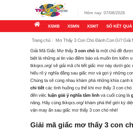
Hôm nay: 07/08/2026
XSMB
XSMN
XSMT
SỔ KẾT QUẢ
Trang chủ
Mơ Thấy 3 Con Chó Đánh Con Gì? Giải
Giải Mã Giấc Mơ
thấy
3 con chó
là một chủ đề được
biệt là những ai tin vào điềm báo và muốn tìm kiếm v
tkkqxs.org/ sẽ giải mã chi tiết giấc mơ này dưới góc 
hiểu rõ ý nghĩa đằng sau giấc mơ và gợi ý những co
Chúng ta sẽ cùng nhau khám phá những khía cạnh k
chi tiết
các tình huống cụ thể khi mơ thấy 3 con chó (
đến việc
luận giải ý nghĩa tâm linh
và cuối cùng là
năng. Hãy cùng tkkqxs.org/ khám phá thế giới kỳ di
vận may ẩn sau giấc mơ thấy 3 con chó nhé!
Giải mã giấc mơ thấy 3 con c