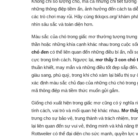
Không chỉ số lượng chó, mà cả những chi tiết tưởn
những thông điệp tiềm ẩn, ảnh hưởng đến cách ta di
các trò chơi may rủi. Hãy cùng tkkqxs.org/ khám ph
nhìn sâu sắc và toàn diện hơn.
Màu sắc của chó trong giấc mơ thường tượng trưng c
thần hoặc những khía cạnh khác nhau trong cuộc số
chó đen
có thể liên quan đến những điều bí ẩn, nỗi 
cực trong tính cách. Ngược lại,
mơ thấy 3 con chó 
thuần khiết, may mắn và những điều tốt đẹp sắp đến.
giàu sang, phú quý, trong khi chó xám lại biểu thị sự
xác định màu sắc chủ đạo của những chú chó trong g
mã thông điệp mà tiềm thức muốn gửi gắm.
Giống chó xuất hiện trong giấc mơ cũng có ý nghĩa r
tính cách, vai trò và mối quan hệ khác nhau.
Mơ thấy
trưng cho sự bảo vệ, trung thành và trách nhiệm, tro
lại liên quan đến sự vui vẻ, thông minh và khả năng 
Rottweiler có thể đại diện cho sức mạnh, quyền lực v