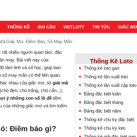
THỐNG KÊ
SOI CẦU
VIETLOTT
TIN TỨC
GIẤC M
 Mã Giấc Mơ, Điềm Báo, Số May Mắn
 rất nhiều người quan tâm, đặc
ận may. Bài viết này của
Thống Kê Loto
độ tâm linh và số học, giúp bạn
Thống kê loto gan
n số may mắn có thể liên quan.
Thống kê tần suất loto
hác nhau của giấc mơ, từ
giải mã
Thống kê tần suất cặp loto
chó đen, chó trắng, chó cắn...),
Bảng đặc biệt tuần
gợi ý những con số lô đề
tiềm
Bảng đặc biệt tháng
ệu của những giấc mơ và tìm kiếm
Bảng đặc biệt năm
Thống kê chu kỳ đặc biệt
hó: Điềm báo gì?
Thống kê chu kỳ loto
Thống kê giải đặc biệt gan