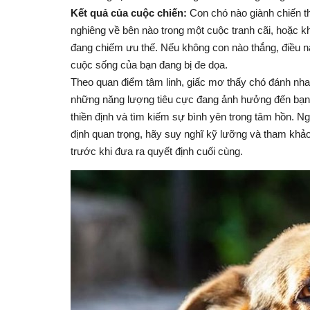
Kết quả của cuộc chiến:
Con chó nào giành chiến t
nghiêng về bên nào trong một cuộc tranh cãi, hoặc k
đang chiếm ưu thế. Nếu không con nào thắng, điều n
cuộc sống của bạn đang bị đe dọa.
Theo quan điểm tâm linh, giấc mơ thấy chó đánh nhau
những năng lượng tiêu cực đang ảnh hưởng đến bạn. 
thiền định và tìm kiếm sự bình yên trong tâm hồn. N
định quan trọng, hãy suy nghĩ kỹ lưỡng và tham khảo
trước khi đưa ra quyết định cuối cùng.