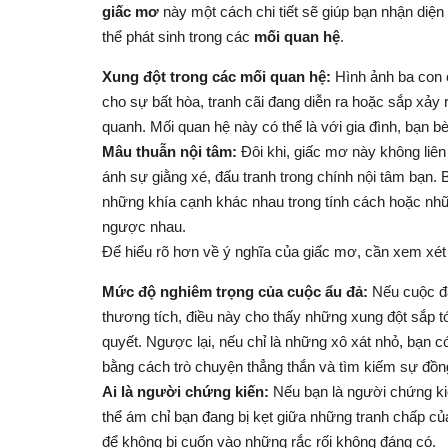
giấc mơ
này một cách chi tiết sẽ giúp bạn nhận diệ
thể phát sinh trong các
mối quan hệ
.
Xung đột trong các mối quan hệ:
Hình ảnh ba con 
cho sự bất hòa, tranh cãi đang diễn ra hoặc sắp xảy
quanh. Mối quan hệ này có thể là với gia đình, bạn bè
Mâu thuẫn nội tâm:
Đôi khi, giấc mơ này không liê
ánh sự giằng xé, đấu tranh trong chính nội tâm bạn. 
những khía cạnh khác nhau trong tính cách hoặc nh
ngược nhau.
Để hiểu rõ hơn về ý nghĩa của giấc mơ, cần xem xét 
Mức độ nghiêm trọng của cuộc ẩu đả:
Nếu cuộc đá
thương tích, điều này cho thấy những xung đột sắp tới
quyết. Ngược lại, nếu chỉ là những xô xát nhỏ, bạn c
bằng cách trò chuyện thẳng thắn và tìm kiếm sự đồn
Ai là người chứng kiến:
Nếu bạn là người chứng ki
thể ám chỉ bạn đang bị kẹt giữa những tranh chấp c
để không bị cuốn vào những rắc rối không đáng có.