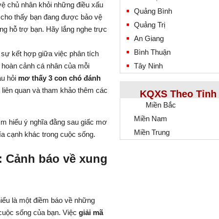
vệ chủ nhân khỏi những điều xấu
Quảng Bình
u cho thấy bạn đang được bảo vệ
Quảng Trị
g hỗ trợ bạn. Hãy lắng nghe trực
An Giang
Bình Thuận
 sự kết hợp giữa việc phân tích
ới hoàn cảnh cá nhân của mỗi
Tây Ninh
âu hỏi
mơ thấy 3 con chó đánh
ết liên quan và tham khảo thêm các
KQXS Theo Tỉnh
Miền Bắc
Miền Nam
Miền Trung
: Cảnh báo về xung
ểu là một điềm báo về những
 cuộc sống của bạn. Việc
giải mã