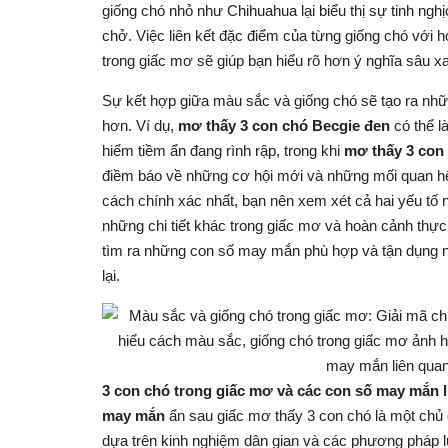
giống chó nhỏ như Chihuahua lại biểu thị sự tinh ng
chở. Việc liên kết đặc điểm của từng giống chó với
trong giấc mơ sẽ giúp bạn hiểu rõ hơn ý nghĩa sâu x
Sự kết hợp giữa màu sắc và giống chó sẽ tạo ra nh
hơn. Ví dụ,
mơ thấy 3 con chó Becgie đen
có thể l
hiểm tiềm ẩn đang rình rập, trong khi
mơ thấy 3 con
điềm báo về những cơ hội mới và những mối quan hệ
cách chính xác nhất, bạn nên xem xét cả hai yếu tố 
những chi tiết khác trong giấc mơ và hoàn cảnh thực 
tìm ra những con số may mắn phù hợp và tận dụng
lại.
3 con chó trong giấc mơ và các con số may mắn 
may mắn
ẩn sau giấc mơ thấy 3 con chó là một chủ
dựa trên kinh nghiệm dân gian và các phương pháp 