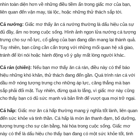
nhìn toàn diện hơn về những điều tiềm ẩn trong giấc mơ của bạn,
liên quan đến vận may, tài lộc, hoặc những thử thách sắp tới.
Cá nướng:
Giấc mơ thấy ăn cá nướng thường là dấu hiệu của sự
đủ đầy, ấm no trong cuộc sống. Hình ảnh ngọn lửa nướng cá tượng
trưng cho sự nỗ lực, cố gắng của bạn đang dần mang lại thành quả.
Tuy nhiên, bạn cũng cần cẩn trọng với những mối quan hệ xã giao,
tránh để lời nói hoặc hành động vô ý gây mất lòng người khác.
Cá rán (chiên):
Nếu bạn mơ thấy ăn cá rán, điều này có thể báo
hiệu những khó khăn, thử thách đang đến gần. Quá trình rán cá với
dầu mỡ nóng tượng trưng cho những áp lực, căng thẳng mà bạn
sắp phải đối mặt. Tuy nhiên, đừng quá lo lắng, vì giấc mơ này cũng
cho thấy bạn có đủ sức mạnh và bản lĩnh để vượt qua mọi trở ngại.
Cá hấp:
Giấc mơ ăn cá hấp thường mang ý nghĩa tốt lành, liên quan
đến sức khỏe và tinh thần. Cá hấp là món ăn thanh đạm, bổ dưỡng,
tượng trưng cho sự cân bằng, hài hòa trong cuộc sống. Giấc mơ
này có thể là dấu hiệu cho thấy bạn đang có một sức khỏe tốt, tinh