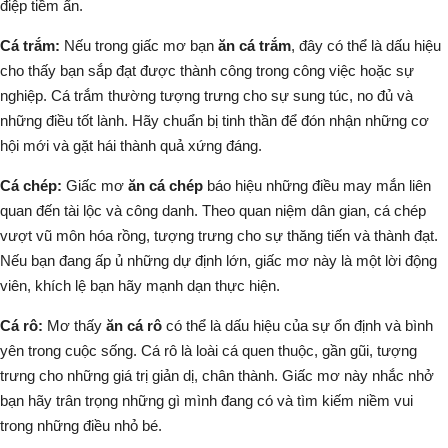
điệp tiềm ẩn.
Cá trắm:
Nếu trong giấc mơ bạn
ăn cá trắm
, đây có thể là dấu hiệu
cho thấy bạn sắp đạt được thành công trong công việc hoặc sự
nghiệp.
Cá trắm
thường tượng trưng cho sự sung túc, no đủ và
những điều tốt lành. Hãy chuẩn bị tinh thần để đón nhận những cơ
hội mới và gặt hái thành quả xứng đáng.
Cá chép:
Giấc mơ
ăn cá chép
báo hiệu những điều may mắn liên
quan đến tài lộc và công danh. Theo quan niệm dân gian,
cá chép
vượt vũ môn hóa rồng, tượng trưng cho sự thăng tiến và thành đạt.
Nếu bạn đang ấp ủ những dự định lớn, giấc mơ này là một lời động
viên, khích lệ bạn hãy mạnh dạn thực hiện.
Cá rô:
Mơ thấy
ăn cá rô
có thể là dấu hiệu của sự ổn định và bình
yên trong cuộc sống.
Cá rô
là loài cá quen thuộc, gần gũi, tượng
trưng cho những giá trị giản dị, chân thành. Giấc mơ này nhắc nhở
bạn hãy trân trọng những gì mình đang có và tìm kiếm niềm vui
trong những điều nhỏ bé.