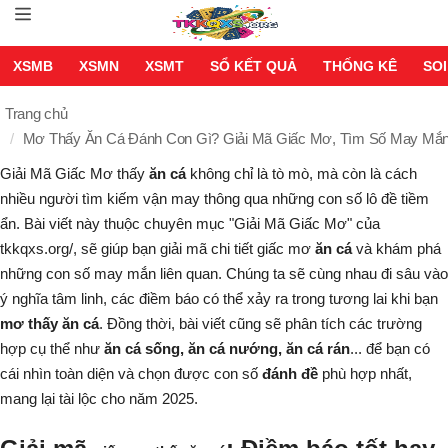
XSMB
XSMN
XSMT
SỔ KẾT QUẢ
THỐNG KÊ
SOI
Trang chủ
Mơ Thấy Ăn Cá Đánh Con Gì? Giải Mã Giấc Mơ, Tìm Số May Mắn
Giải Mã Giấc Mơ
thấy
ăn cá
không chỉ là tò mò, mà còn là cách
nhiều người tìm kiếm vận may thông qua những con số lô đề tiềm
ẩn. Bài viết này thuộc chuyên mục "Giải Mã Giấc Mơ" của
tkkqxs.org/, sẽ giúp bạn giải mã chi tiết giấc mơ
ăn cá
và khám phá
những con số may mắn liên quan. Chúng ta sẽ cùng nhau đi sâu vào
ý nghĩa tâm linh, các điềm báo có thể xảy ra trong tương lai khi bạn
mơ thấy ăn cá
. Đồng thời, bài viết cũng sẽ phân tích các trường
hợp cụ thể như
ăn cá sống, ăn cá nướng, ăn cá rán
... để bạn có
cái nhìn toàn diện và chọn được con số
đánh đề
phù hợp nhất,
mang lại tài lộc cho năm 2025.