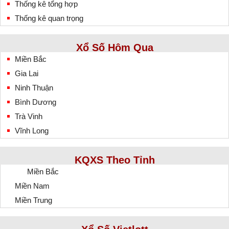
Thống kê tổng hợp
Thống kê quan trọng
Xổ Số Hôm Qua
Miền Bắc
Gia Lai
Ninh Thuận
Bình Dương
Trà Vinh
Vĩnh Long
KQXS Theo Tỉnh
Miền Bắc
Miền Nam
Miền Trung