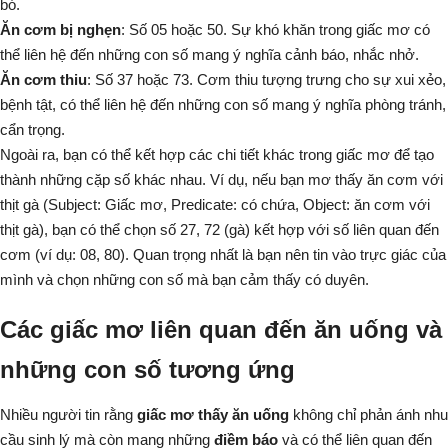
bó.
Ăn cơm bị nghẹn
: Số 05 hoặc 50. Sự khó khăn trong giấc mơ có
thể liên hệ đến những con số mang ý nghĩa cảnh báo, nhắc nhở.
Ăn cơm thiu
: Số 37 hoặc 73. Cơm thiu tượng trưng cho sự xui xẻo,
bệnh tật, có thể liên hệ đến những con số mang ý nghĩa phòng tránh,
cẩn trọng.
Ngoài ra, bạn có thể kết hợp các chi tiết khác trong giấc mơ để tạo
thành những cặp số khác nhau. Ví dụ, nếu bạn mơ thấy ăn cơm với
thịt gà (Subject: Giấc mơ, Predicate: có chứa, Object: ăn cơm với
thịt gà), bạn có thể chọn số 27, 72 (gà) kết hợp với số liên quan đến
cơm (ví dụ: 08, 80). Quan trọng nhất là bạn nên tin vào trực giác của
mình và chọn những con số mà bạn cảm thấy có duyên.
Các giấc mơ liên quan đến ăn uống và
những con số tương ứng
Nhiều người tin rằng
giấc mơ thấy ăn uống
không chỉ phản ánh nhu
cầu sinh lý mà còn mang những
điềm báo
và có thể liên quan đến