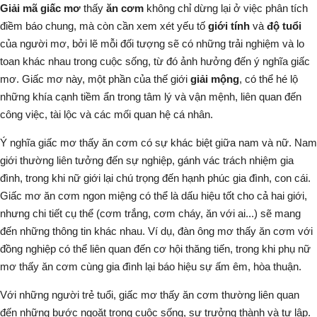
Giải mã giấc mơ
thấy
ăn cơm
không chỉ dừng lại ở việc phân tích
điềm báo chung, mà còn cần xem xét yếu tố
giới tính
và
độ tuổi
của người mơ, bởi lẽ mỗi đối tượng sẽ có những trải nghiệm và lo
toan khác nhau trong cuộc sống, từ đó ảnh hưởng đến ý nghĩa giấc
mơ. Giấc mơ này, một phần của thế giới
giải mộng
, có thể hé lộ
những khía cạnh tiềm ẩn trong tâm lý và vận mệnh, liên quan đến
công việc, tài lộc và các mối quan hệ cá nhân.
Ý nghĩa giấc mơ thấy ăn cơm có sự khác biệt giữa nam và nữ. Nam
giới thường liên tưởng đến sự nghiệp, gánh vác trách nhiệm gia
đình, trong khi nữ giới lại chú trọng đến hạnh phúc gia đình, con cái.
Giấc mơ ăn cơm ngon miệng có thể là dấu hiệu tốt cho cả hai giới,
nhưng chi tiết cụ thể (cơm trắng, cơm cháy, ăn với ai...) sẽ mang
đến những thông tin khác nhau. Ví dụ, đàn ông mơ thấy ăn cơm với
đồng nghiệp có thể liên quan đến cơ hội thăng tiến, trong khi phụ nữ
mơ thấy ăn cơm cùng gia đình lại báo hiệu sự ấm êm, hòa thuận.
Với những người trẻ tuổi, giấc mơ thấy ăn cơm thường liên quan
đến những bước ngoặt trong cuộc sống, sự trưởng thành và tự lập.