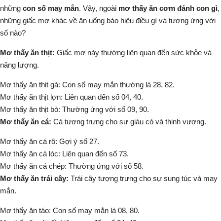
những
con số may mắn
. Vậy, ngoài
mơ thấy ăn cơm đánh con gì
,
những giấc mơ khác về ăn uống báo hiệu điều gì và tương ứng với
số nào?
Mơ thấy ăn thịt:
Giấc mơ này thường liên quan đến sức khỏe và
năng lượng.
Mơ thấy ăn thịt gà
: Con số may mắn thường là 28, 82.
Mơ thấy ăn thịt lợn
: Liên quan đến số 04, 40.
Mơ thấy ăn thịt bò
: Thường ứng với số 09, 90.
Mơ thấy ăn cá:
Cá tượng trưng cho sự giàu có và thịnh vượng.
Mơ thấy ăn cá rô
: Gợi ý số 27.
Mơ thấy ăn cá lóc
: Liên quan đến số 73.
Mơ thấy ăn cá chép
: Thường ứng với số 58.
Mơ thấy ăn trái cây:
Trái cây tượng trưng cho sự sung túc và may
mắn.
Mơ thấy ăn táo
: Con số may mắn là 08, 80.