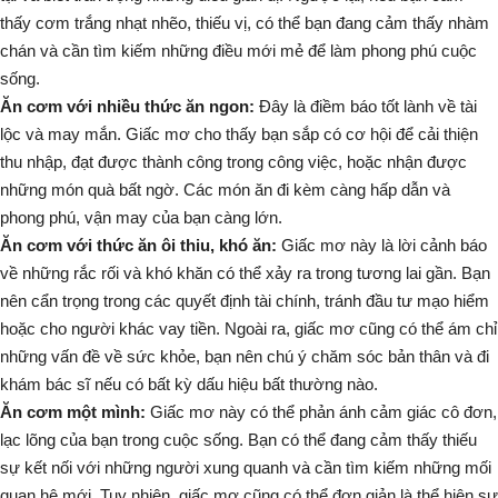
thấy cơm trắng nhạt nhẽo, thiếu vị, có thể bạn đang cảm thấy nhàm
chán và cần tìm kiếm những điều mới mẻ để làm phong phú cuộc
sống.
Ăn cơm với nhiều thức ăn ngon:
Đây là điềm báo tốt lành về tài
lộc và may mắn. Giấc mơ cho thấy bạn sắp có cơ hội để cải thiện
thu nhập, đạt được thành công trong công việc, hoặc nhận được
những món quà bất ngờ. Các món ăn đi kèm càng hấp dẫn và
phong phú, vận may của bạn càng lớn.
Ăn cơm với thức ăn ôi thiu, khó ăn:
Giấc mơ này là lời cảnh báo
về những rắc rối và khó khăn có thể xảy ra trong tương lai gần. Bạn
nên cẩn trọng trong các quyết định tài chính, tránh đầu tư mạo hiểm
hoặc cho người khác vay tiền. Ngoài ra, giấc mơ cũng có thể ám chỉ
những vấn đề về sức khỏe, bạn nên chú ý chăm sóc bản thân và đi
khám bác sĩ nếu có bất kỳ dấu hiệu bất thường nào.
Ăn cơm một mình:
Giấc mơ này có thể phản ánh cảm giác cô đơn,
lạc lõng của bạn trong cuộc sống. Bạn có thể đang cảm thấy thiếu
sự kết nối với những người xung quanh và cần tìm kiếm những mối
quan hệ mới. Tuy nhiên, giấc mơ cũng có thể đơn giản là thể hiện sự