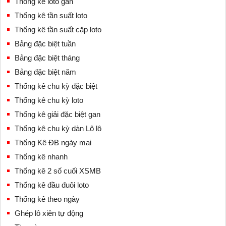
Thống kê loto gan
Thống kê tần suất loto
Thống kê tần suất cặp loto
Bảng đặc biệt tuần
Bảng đặc biệt tháng
Bảng đặc biệt năm
Thống kê chu kỳ đặc biệt
Thống kê chu kỳ loto
Thống kê giải đặc biệt gan
Thống kê chu kỳ dàn Lô lô
Thống Kê ĐB ngày mai
Thống kê nhanh
Thống kê 2 số cuối XSMB
Thống kê đầu đuôi loto
Thống kê theo ngày
Ghép lô xiên tự động