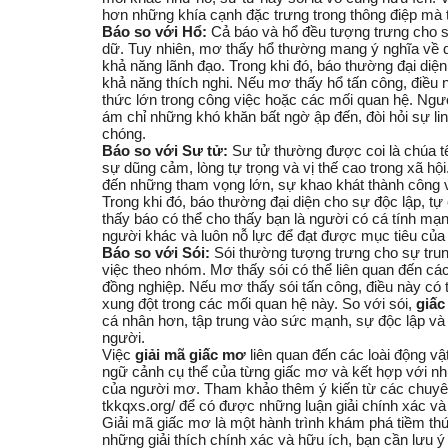
hơn những khía cạnh đặc trưng trong thông điệp mà t
Báo so với Hổ:
Cả báo và hổ đều tượng trưng cho 
dữ. Tuy nhiên, mơ thấy hổ thường mang ý nghĩa về qu
khả năng lãnh đạo. Trong khi đó, báo thường đại diệ
khả năng thích nghi. Nếu mơ thấy hổ tấn công, điều 
thức lớn trong công việc hoặc các mối quan hệ. Ngượ
ám chỉ những khó khăn bất ngờ ập đến, đòi hỏi sự li
chóng.
Báo so với Sư tử:
Sư tử thường được coi là chúa t
sự dũng cảm, lòng tự trọng và vị thế cao trong xã hội
đến những tham vọng lớn, sự khao khát thành côn
Trong khi đó, báo thường đại diện cho sự độc lập, t
thấy báo có thể cho thấy bạn là người có cá tính m
người khác và luôn nỗ lực để đạt được mục tiêu của
Báo so với Sói:
Sói thường tượng trưng cho sự trun
việc theo nhóm. Mơ thấy sói có thể liên quan đến cá
đồng nghiệp. Nếu mơ thấy sói tấn công, điều này có
xung đột trong các mối quan hệ này. So với sói,
giấc
cá nhân hơn, tập trung vào sức mạnh, sự độc lập và
người.
Việc
giải mã giấc mơ
liên quan đến các loài động v
ngữ cảnh cụ thể của từng giấc mơ và kết hợp với n
của người mơ. Tham khảo thêm ý kiến từ các chuyên 
tkkqxs.org/ để có được những luận giải chính xác và
Giải mã giấc mơ là một hành trình khám phá tiềm th
những giải thích chính xác và hữu ích, bạn cần lưu ý