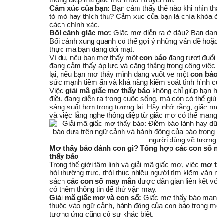
Cảm xúc của bạn:
Bạn cảm thấy thế nào khi nhìn thấ
tò mò hay thích thú? Cảm xúc của bạn là chìa khóa 
cách chính xác.
Bối cảnh giấc mơ:
Giấc mơ diễn ra ở đâu? Bạn đan
Bối cảnh xung quanh có thể gợi ý những vấn đề hoặc
thực mà bạn đang đối mặt.
Ví dụ, nếu bạn mơ thấy một
con báo
đang rượt đuổi 
đang cảm thấy áp lực và căng thẳng trong công việ
lại, nếu bạn mơ thấy mình đang vuốt ve một
con bá
sức mạnh tiềm ẩn và khả năng kiểm soát tình hình c
Việc
giải mã giấc mơ thấy báo
không chỉ giúp bạn h
điều đang diễn ra trong cuộc sống, mà còn có thể gi
sáng suốt hơn trong tương lai. Hãy nhớ rằng, giấc mơ
và việc lắng nghe thông điệp từ giấc mơ có thể mang 
Mơ thấy báo đánh con gì? Tổng hợp các con số 
thấy báo
Trong thế giới tâm linh và giải mã giấc mơ, việc
mơ t
hỏi thường trực, thôi thúc nhiều người tìm kiếm vận 
sách
các con số may mắn
được dân gian liên kết vớ
có thêm thông tin để
thử vận may
.
Giải mã giấc mơ và con số:
Giấc mơ thấy báo mang
thuộc vào ngữ cảnh, hành động của con báo trong m
tương ứng cũng có sự khác biệt.