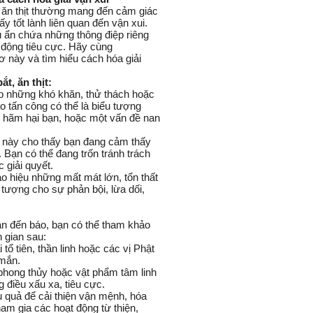
í ăn thịt thường mang đến cảm giác
 tốt lành liên quan đến vận xui.
u ẩn chứa những thông điệp riêng
 động tiêu cực. Hãy cùng
ơ này và tìm hiểu cách hóa giải
t, ăn thịt:
 những khó khăn, thử thách hoặc
o tấn công
có thể là biểu tượng
h hãm hại bạn, hoặc một vấn đề nan
u này cho thấy bạn đang cảm thấy
 Bạn có thể đang trốn tránh trách
giải quyết.
 hiệu những mất mát lớn, tổn thất
 tượng cho sự phản bội, lừa dối,
n đến báo, bạn có thể tham khảo
 gian sau:
tổ tiên, thần linh hoặc các vị Phật
 mắn.
phong thủy hoặc vật phẩm tâm linh
 điều xấu xa, tiêu cực.
u quả để cải thiện vận mệnh, hóa
ham gia các hoạt động từ thiện,