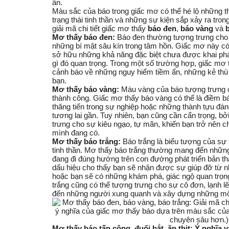
ẩn.
Màu sắc của báo trong giấc mơ có thể hé lộ những t
trạng thái tinh thần và những sự kiện sắp xảy ra tro
giải mã chi tiết giấc mơ thấy
báo đen
,
báo vàng
và
Mơ thấy báo đen:
Báo đen thường tượng trưng cho
những bí mật sâu kín trong tâm hồn. Giấc mơ này có 
sở hữu những khả năng đặc biệt chưa được khai phá
gì đó quan trọng. Trong một số trường hợp,
giấc mơ 
cảnh báo về những nguy hiểm tiềm ẩn, những kẻ th
bạn.
Mơ thấy báo vàng:
Màu vàng của báo tượng trưng c
thành công.
Giấc mơ thấy báo vàng
có thể là điềm b
thăng tiến trong sự nghiệp hoặc những thành tựu đá
tương lai gần. Tuy nhiên, bạn cũng cần cẩn trọng, b
trưng cho sự kiêu ngạo, tự mãn, khiến bạn trở nên 
mình đang có.
Mơ thấy báo trắng:
Báo trắng là biểu tượng của sự 
tinh thần.
Mơ thấy báo trắng
thường mang đến những đ
đang đi đúng hướng trên con đường phát triển bản th
dấu hiệu cho thấy bạn sẽ nhận được sự giúp đỡ từ 
hoặc bạn sẽ có những khám phá, giác ngộ quan trọn
trắng cũng có thể tượng trưng cho sự cô đơn, lạnh 
đến những người xung quanh và xây dựng những mố
Mơ thấy báo tấn công, đuổi bắt, ăn thịt: Ý nghĩa v