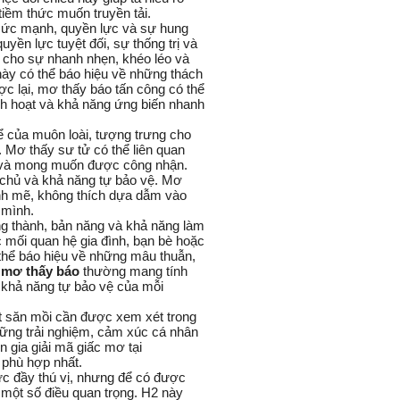
iềm thức muốn truyền tải.
sức mạnh, quyền lực và sự hung
yền lực tuyệt đối, sự thống trị và
n cho sự nhanh nhẹn, khéo léo và
này có thể báo hiệu về những thách
c lại, mơ thấy báo tấn công có thể
nh hoạt và khả năng ứng biến nhanh
ể của muôn loài, tượng trưng cho
. Mơ thấy sư tử có thể liên quan
g và mong muốn được công nhận.
ự chủ và khả năng tự bảo vệ. Mơ
ạnh mẽ, không thích dựa dẫm vào
 mình.
g thành, bản năng và khả năng làm
c mối quan hệ gia đình, bạn bè hoặc
 thể báo hiệu về những mâu thuẫn,
 mơ thấy báo
thường mang tính
 khả năng tự bảo vệ của mỗi
ật săn mồi cần được xem xét trong
hững trải nghiệm, cảm xúc cá nhân
gia giải mã giấc mơ tại
 phù hợp nhất.
ức đầy thú vị, nhưng để có được
 một số điều quan trọng. H2 này