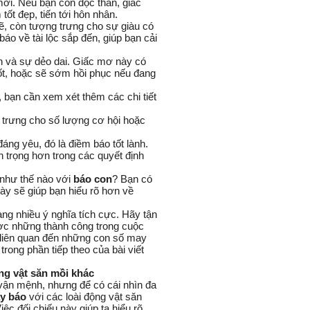
mới. Nếu bạn còn độc thân, giấc
ốt đẹp, tiến tới hôn nhân.
, còn tượng trưng cho sự giàu có
báo về tài lộc sắp đến, giúp bạn cải
 và sự dẻo dai. Giấc mơ này có
tốt, hoặc sẽ sớm hồi phục nếu đang
 bạn cần xem xét thêm các chi tiết
 trưng cho số lượng cơ hội hoặc
ng yêu, đó là điềm báo tốt lành.
n trọng hơn trong các quyết định
 như thế nào với
báo con
? Bạn có
y sẽ giúp bạn hiểu rõ hơn về
g nhiều ý nghĩa tích cực. Hãy tận
c những thành công trong cuộc
liên quan đến những con số may
ong phần tiếp theo của bài viết
ng vật săn mồi khác
 vận mệnh, nhưng để có cái nhìn đa
ấy báo
với các loài động vật săn
ệc đối chiếu này giúp ta hiểu rõ