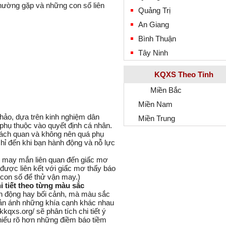
hường gặp và những con số liên
Quảng Trị
An Giang
Bình Thuận
Tây Ninh
KQXS Theo Tỉnh
Miền Bắc
Miền Nam
hảo, dựa trên kinh nghiệm dân
Miền Trung
phụ thuộc vào quyết định cá nhân.
hách quan và không nên quá phụ
ỉ đến khi bạn hành động và nỗ lực
i tiết theo từng màu sắc
nh động hay bối cảnh, mà màu sắc
hản ánh những khía cạnh khác nhau
tkkqxs.org/
sẽ phân tích chi tiết ý
hiểu rõ hơn những điềm báo tiềm