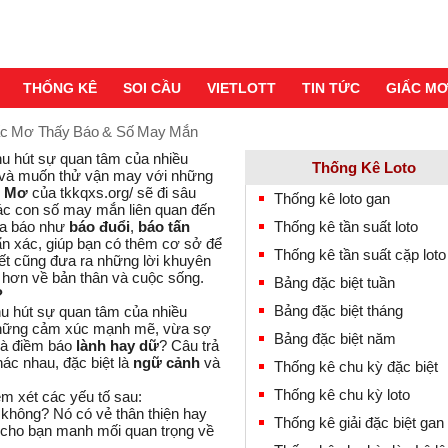
THỐNG KÊ
SOI CẦU
VIETLOTT
TIN TỨC
GIẤC M
ấc Mơ Thấy Báo & Số May Mắn
thu hút sự quan tâm của nhiều
Thống Kê Loto
nh và muốn thử vận may với những
c Mơ
của tkkqxs.org/ sẽ đi sâu
Thống kê loto gan
 các con số may mắn liên quan đến
ủa báo như
báo đuổi
,
báo tấn
Thống kê tần suất loto
ẩn xác, giúp bạn có thêm cơ sở để
Thống kê tần suất cặp loto
iết cũng đưa ra những lời khuyên
õ hơn về bản thân và cuộc sống.
Bảng đặc biệt tuần
?
Bảng đặc biệt tháng
hu hút sự quan tâm của nhiều
hững cảm xúc mạnh mẽ, vừa sợ
Bảng đặc biệt năm
là điềm báo
lành hay dữ
? Câu trả
ác nhau, đặc biệt là
ngữ cảnh
và
Thống kê chu kỳ đặc biệt
Thống kê chu kỳ loto
m xét các yếu tố sau:
không? Nó có vẻ thân thiện hay
Thống kê giải đặc biệt gan
cho bạn manh mối quan trọng về