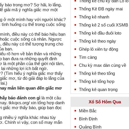
Thống kê chu kỳ dàn Lô lô
y báo trong mơ? Sợ hãi, lo lắng,
Thống Kê ĐB ngày mai
để giải mã ý nghĩa giấc mơ một
Thống kê nhanh
g ở một mình hay với người khác?
 tình huống cụ thể trong cuộc sống
Thống kê 2 số cuối XSMB
Thống kê đầu đuôi loto
mình, điều này có thể báo hiệu bạn
c hoặc cuộc sống cá nhân. Ngược
Thống kê theo ngày
o
, điều này có thể tượng trưng cho
ủa bạn.
Ghép lô xiên tự động
iểu rõ hơn về bản thân và những
Tìm càng
úp bạn đưa ra những quyết định
 là một phần của thế giới nội tâm,
Chu kỳ max dàn cùng về
lại những lợi ích bất ngờ.
Thống kê theo tổng
Thống kê tổng hợp
may mắn liên quan đến giấc mơ
Thống kê quan trọng
hấy báo đánh con gì
là một câu
Xổ Số Hôm Qua
may. tkkqxs.org/ xin tổng hợp danh
i giấc mơ thấy báo, giúp bạn đọc
Miền Bắc
 nhiều ý nghĩa khác nhau tùy
Bình Định
ơ. Chính vì vậy, con số may mắn
Quảng Bình