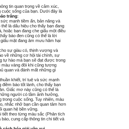
hông tin quan trọng về cảm xúc,
ng cuộc sống của bạn. Dưới đây là
báo trắng
:
 sức mạnh tiềm ẩn, bản năng và
thể là dấu hiệu cho thấy bạn đang
, hoặc bạn đang che giấu một điều
thấy báo đen
cũng có thể là lời
ù giấu mặt đang âm mưu hãm hại
ho sự giàu có, thịnh vượng và
áo về những cơ hội tài chính, sự
ng tự hào mà bạn sẽ đạt được trong
ởi màu vàng đôi khi cũng tượng
chủ quan và đánh mất những gì
thuần khiết, trí tuệ và sức mạnh
iềm báo tốt lành, cho thấy bạn
ân. Giấc mơ này cũng có thể là
những người có tầm ảnh hưởng,
g trong cuộc sống. Tuy nhiên, màu
lẽo, nhắc nhở bạn cần quan tâm hơn
i quan hệ bền vững.
à cách hóa giải vận xui