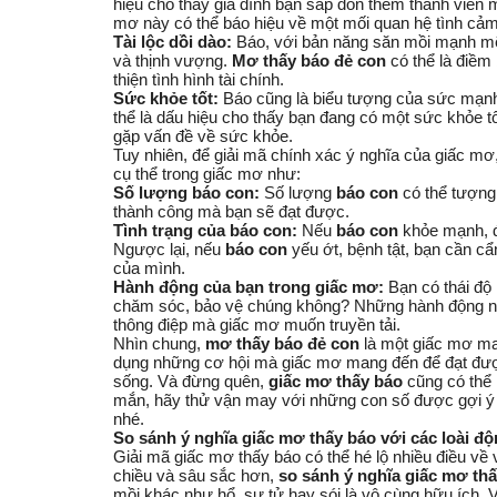
hiệu cho thấy gia đình bạn sắp đón thêm thành viên 
mơ này có thể báo hiệu về một mối quan hệ tình cảm t
Tài lộc dồi dào:
Báo, với bản năng săn mồi mạnh mẽ
và thịnh vượng.
Mơ thấy báo đẻ con
có thể là điềm 
thiện tình hình tài chính.
Sức khỏe tốt:
Báo cũng là biểu tượng của sức mạnh
thể là dấu hiệu cho thấy bạn đang có một sức khỏe 
gặp vấn đề về sức khỏe.
Tuy nhiên, để giải mã chính xác ý nghĩa của giấc mơ,
cụ thể trong giấc mơ như:
Số lượng báo con:
Số lượng
báo con
có thể tượng
thành công mà bạn sẽ đạt được.
Tình trạng của báo con:
Nếu
báo con
khỏe mạnh, đá
Ngược lại, nếu
báo con
yếu ớt, bệnh tật, bạn cần cẩ
của mình.
Hành động của bạn trong giấc mơ:
Bạn có thái độ
chăm sóc, bảo vệ chúng không? Những hành động nà
thông điệp mà giấc mơ muốn truyền tải.
Nhìn chung,
mơ thấy báo đẻ con
là một giấc mơ man
dụng những cơ hội mà giấc mơ mang đến để đạt đượ
sống. Và đừng quên,
giấc mơ thấy báo
cũng có thể 
mắn, hãy thử vận may với những con số được gợi ý tr
nhé.
So sánh ý nghĩa giấc mơ thấy báo với các loài độ
Giải mã giấc mơ thấy báo có thể hé lộ nhiều điều về
chiều và sâu sắc hơn,
so sánh ý nghĩa giấc mơ th
mồi khác như hổ, sư tử hay sói là vô cùng hữu ích. Vi