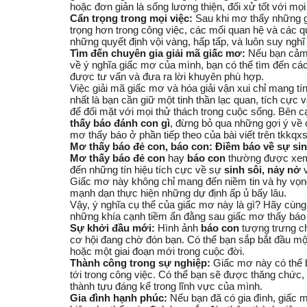
hoặc đơn giản là sống lương thiện, đối xử tốt với mọi
Cẩn trọng trong mọi việc:
Sau khi mơ thấy những g
trọng hơn trong công việc, các mối quan hệ và các q
những quyết định vội vàng, hấp tấp, và luôn suy nghĩ
Tìm đến chuyên gia giải mã giấc mơ:
Nếu bạn cảm 
về ý nghĩa giấc mơ của mình, bạn có thể tìm đến cá
được tư vấn và đưa ra lời khuyên phù hợp.
Việc giải mã giấc mơ và hóa giải vận xui chỉ mang tí
nhất là bạn cần giữ một tinh thần lạc quan, tích cực 
để đối mặt với mọi thử thách trong cuộc sống. Bên 
thấy báo đánh con gì
, đừng bỏ qua những gợi ý về
mơ thấy báo ở phần tiếp theo của bài viết trên tkkqxs
Mơ thấy báo đẻ con, báo con: Điềm báo về sự sin
Mơ thấy báo đẻ con
hay
báo con
thường được xem 
đến những tín hiệu tích cực về sự
sinh sôi, nảy nở
Giấc mơ này không chỉ mang đến niềm tin và hy vọng
mạnh dạn thực hiện những dự định ấp ủ bấy lâu.
Vậy, ý nghĩa cụ thể của giấc mơ này là gì? Hãy cùn
những khía cạnh tiềm ẩn đằng sau giấc mơ thấy báo 
Sự khởi đầu mới:
Hình ảnh
báo con
tượng trưng c
cơ hội đang chờ đón bạn. Có thể bạn sắp bắt đầu mộ
hoặc một giai đoạn mới trong cuộc đời.
Thành công trong sự nghiệp:
Giấc mơ này có thể 
tới trong công việc. Có thể bạn sẽ được thăng chức
thành tựu đáng kể trong lĩnh vực của mình.
Gia đình hạnh phúc:
Nếu bạn đã có gia đình, giấc m