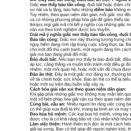
Giấc
mơ thấy báo tấn công
, đuổi bắt hoặc thậm ch
sợ hãi và lo lắng, báo hiệu những
điềm báo
không mấy
Tuy nhiên, theo quan niệm dân gian, mỗi giấc mơ đề
và có những phương pháp hóa giải để giảm thiểu tác
tkkqxs.org/ giải mã chi tiết ý nghĩa của những giấc m
vận xui theo kinh nghiệm được lưu truyền.
Giải mã ý nghĩa giấc mơ thấy báo tấn công, đuổi bắ
Báo tấn công:
Giấc mơ này thường tượng trưng cho
nguy hiểm đang rình rập trong cuộc sống thực tại.
Bá
cho một đối thủ cạnh tranh, một người đang tìm các
giải mà bạn đang phải đối mặt.
Báo đuổi bắt:
Nếu bạn mơ thấy bị báo đuổi bắt, điề
áp lực, căng thẳng và muốn trốn tránh một điều gì đó.
nhiệm, một mối quan hệ, hoặc một vấn đề chưa được 
Báo ăn thịt:
Đây là một giấc mơ đáng sợ, thường báo
về tài chính hoặc sức khỏe.
Báo ăn thịt
có thể là biểu
hoặc một sự kiện đau buồn sắp xảy ra.
Cách hóa giải vận xui theo quan niệm dân gian:
Khi gặp phải những giấc mơ không may mắn liên qua
một số biện pháp hóa giải vận xui theo quan niệm dân
Cúng bái, cầu an:
Nhiều người tin rằng việc cúng bái 
có thể giúp xua đuổi tà khí, mang lại bình an và may
Đeo bùa hộ mệnh:
Các loại bùa hộ mệnh, vòng tay 
được cho là có khả năng bảo vệ chủ nhân khỏi những
Làm việc thiện:
Hành thiện tích đức là một cách hiệ
giải tai ương. Bạn có thể giúp đỡ người nghèo khó, t