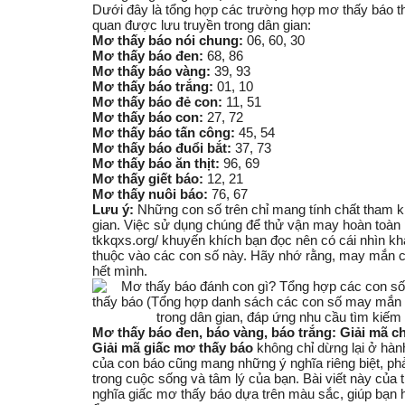
Dưới đây là tổng hợp các trường hợp mơ thấy báo t
quan được lưu truyền trong dân gian:
Mơ thấy báo nói chung:
06, 60, 30
Mơ thấy báo đen:
68, 86
Mơ thấy báo vàng:
39, 93
Mơ thấy báo trắng:
01, 10
Mơ thấy báo đẻ con:
11, 51
Mơ thấy báo con:
27, 72
Mơ thấy báo tấn công:
45, 54
Mơ thấy báo đuổi bắt:
37, 73
Mơ thấy báo ăn thịt:
96, 69
Mơ thấy giết báo:
12, 21
Mơ thấy nuôi báo:
76, 67
Lưu ý:
Những con số trên chỉ mang tính chất tham k
gian. Việc sử dụng chúng để
thử vận may
hoàn toàn 
tkkqxs.org/ khuyến khích bạn đọc nên có cái nhìn k
thuộc vào các con số này. Hãy nhớ rằng, may mắn ch
hết mình.
Mơ thấy báo đen, báo vàng, báo trắng: Giải mã ch
Giải mã giấc mơ thấy báo
không chỉ dừng lại ở hà
của con báo cũng mang những ý nghĩa riêng biệt, p
trong cuộc sống và tâm lý của bạn. Bài viết này của
nghĩa giấc mơ thấy báo dựa trên màu sắc, giúp bạn 