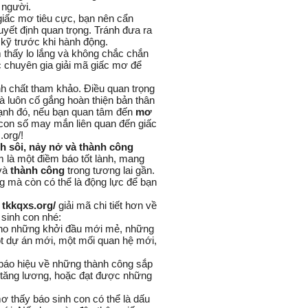
 người.
iấc mơ tiêu cực, bạn nên cẩn
uyết định quan trọng. Tránh đưa ra
 kỹ trước khi hành động.
thấy lo lắng và không chắc chắn
c chuyên gia giải mã giấc mơ để
nh chất tham khảo. Điều quan trọng
và luôn cố gắng hoàn thiện bản thân
cạnh đó, nếu bạn quan tâm đến
mơ
 con số may mắn liên quan đến giấc
.org/!
h sôi, nảy nở và thành công
là một điềm báo tốt lành, mang
và
thành công
trong tương lai gần.
 mà còn có thể là động lực để bạn
g
tkkqxs.org/
giải mã chi tiết hơn về
sinh con nhé:
ho những khởi đầu mới mẻ, những
t dự án mới, một mối quan hệ mới,
báo hiệu về những thành công sắp
, tăng lương, hoặc đạt được những
ơ thấy báo sinh con có thể là dấu