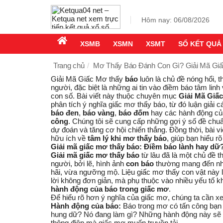
Hôm nay: 06/08/2026
XSMB
XSMN
XSMT
SỔ KẾT QUẢ
Trang chủ
Mơ Thấy Báo Đánh Con Gì? Giải Mã Gi
Giải Mã Giấc Mơ
thấy
báo
luôn là chủ đề nóng hổi, 
người, đặc biệt là những ai tin vào điềm báo tâm li
con số. Bài viết này thuộc chuyên mục
Giải Mã Giấ
phân tích ý nghĩa giấc mơ thấy báo, từ đó luận giải
báo đen
,
báo vàng
,
báo đốm
hay các hành động c
công
. Chúng tôi sẽ cung cấp những gợi ý số đề chu
dự đoán và tăng cơ hội chiến thắng. Đồng thời, bài v
hữu ích về
tâm lý khi mơ thấy báo
, giúp bạn hiểu r
Giải mã giấc mơ thấy báo: Điềm báo lành hay dữ
Giải mã giấc mơ thấy báo
từ lâu đã là một chủ đề t
người, bởi lẽ, hình ảnh
con báo
thường mang đến n
hãi, vừa ngưỡng mộ. Liệu giấc mơ thấy con vật này 
lời không đơn giản, mà phụ thuộc vào nhiều yếu tố kh
hành động của báo trong giấc mơ
.
Để hiểu rõ hơn ý nghĩa của giấc mơ, chúng ta cần xe
Hành động của báo:
Báo trong mơ có tấn công bạn 
hung dữ? Nó đang làm gì? Những hành động này sẽ 
thông điệp mà giấc mơ muốn truyền tải.