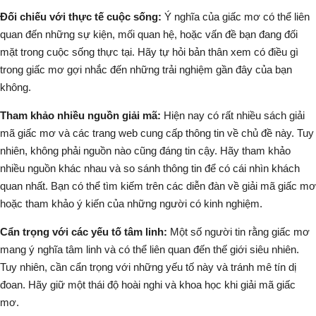
Đối chiếu với thực tế cuộc sống:
Ý nghĩa của giấc mơ có thể liên
quan đến những sự kiện, mối quan hệ, hoặc vấn đề bạn đang đối
mặt trong cuộc sống thực tại. Hãy tự hỏi bản thân xem có điều gì
trong giấc mơ gợi nhắc đến những trải nghiệm gần đây của bạn
không.
Tham khảo nhiều nguồn giải mã:
Hiện nay có rất nhiều sách giải
mã giấc mơ và các trang web cung cấp thông tin về chủ đề này. Tuy
nhiên, không phải nguồn nào cũng đáng tin cậy. Hãy tham khảo
nhiều nguồn khác nhau và so sánh thông tin để có cái nhìn khách
quan nhất. Bạn có thể tìm kiếm trên các diễn đàn về
giải mã giấc mơ
hoặc tham khảo ý kiến của những người có kinh nghiệm.
Cẩn trọng với các yếu tố tâm linh:
Một số người tin rằng giấc mơ
mang ý nghĩa tâm linh và có thể liên quan đến thế giới siêu nhiên.
Tuy nhiên, cần cẩn trọng với những yếu tố này và tránh mê tín dị
đoan. Hãy giữ một thái độ hoài nghi và khoa học khi giải mã giấc
mơ.