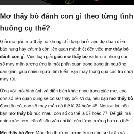
Mơ thấy bò đánh con gì theo từng tình
huống cụ thể?
Giải mã giấc mơ thấy bò không chỉ dừng lại ở việc dự đoán điềm
báo hung hay cát mà còn liên quan mật thiết đến việc
mơ thấy bò
đánh con gì
. Việc luận giải
giấc mơ thấy bò
và tìm ra những con
số may mắn tương ứng là một phần quan trọng trong tín ngưỡng
dân gian, giúp nhiều người tìm kiếm vận may thông qua các trò chơi
may rủi.
Ứng với mỗi hình ảnh và diễn biến khác nhau trong giấc mơ, các
con số liên quan cũng sẽ có sự thay đổi. Ví dụ, nếu bạn
mơ thấy bò
đang ăn cỏ, con số may mắn có thể là 24 hoặc 48. Ngược lại, nếu
bạn
mơ thấy bò
húc nhau, con số có thể là 07 hoặc 77. Để giải mã
chính xác hơn, cần đi sâu vào chi tiết của từng trường hợp cụ thể:
Mơ thấy bò đen:
Màu đen thường tượng trưng cho sự bí ẩn và