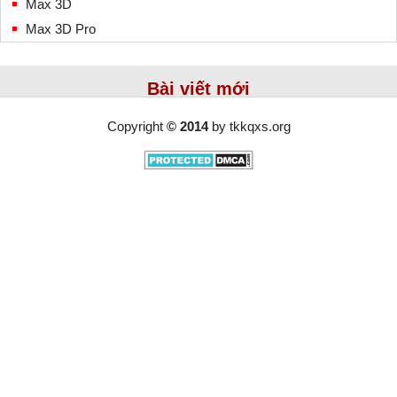
Max 3D
Max 3D Pro
Bài viết mới
Copyright
© 2014
by
tkkqxs.org