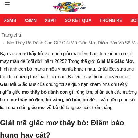
XSMB
XSMN
XSMT
SỔ KẾT QUẢ
THỐNG KÊ
SOI
Trang chủ
Mơ Thấy Bò Đánh Con Gì? Giải Mã Giấc Mơ, Điềm Báo Và Số M
Bạn vừa
mơ thấy bò
và muốn giải mã điềm báo, tìm kiếm con số
may mắn để "đổi đời" năm 2025? Trong thế giới
Giải Mã Giấc Mơ
,
hình ảnh con bò mang nhiều ý nghĩa khác nhau, từ tài lộc, sự sung
túc đến những thử thách tiềm ẩn. Bài viết này thuộc chuyên mục
Giải Mã Giấc Mơ
của chúng tôi sẽ giúp bạn khám phá chi tiết ý
nghĩa giấc
mơ thấy bò đánh con gì
trúng lớn, phân tích các trường
hợp
mơ thấy bò đen, bò vàng, bò húc, bò đẻ
,... và những con số
liên quan đến
giấc mơ về bò
để tăng cơ hội chiến thắng.
Giải mã giấc mơ thấy bò: Điềm báo
hung hay cát?