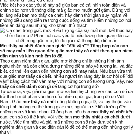
Việc kết hợp các yếu tố này sẽ giúp bạn có cái nhìn toàn diện và
chính xác hơn về thông điệp mà giấc mơ muốn gửi gắm. Đừng vội
lo lắng nếu bạn mơ thấy cá chết, hãy dành thời gian suy ngẫm về
những điều đang diễn ra trong cuộc sống và tìm kiếm những cơ hội
tiềm ẩn đằng sau những khó khăn, thử thách.
Mơ thấy cá chết đánh con gì để "đổi vận"? Tổng hợp các con
số may mắn liên quan đến giấc mơ thấy cá chết theo quan niệm
dân gian và kinh nghiệm lô đề.
Theo quan niệm dân gian, giấc mơ không chỉ là những hình ảnh
ngẫu nhiên mà còn chứa đựng những điềm báo về tương lai, và đặc
biệt, có thể liên quan đến những
con số may mắn
. Nếu bạn vừa trải
qua giấc
mơ thấy cá chết
, nhiều người tin rằng đây là cơ hội để "đổi
vận" bằng cách thử vận may với những con số tương ứng. Vậy,
mơ
thấy cá chết đánh con gì
để tăng cơ hội trúng số?
Từ xa xưa, việc giải mã giấc mơ và liên hệ chúng với các con số đã
trở thành một phần văn hóa của nhiều quốc gia, trong đó có Việt
Nam. Giấc
mơ thấy cá chết
cũng không ngoại lệ, và tùy thuộc vào
từng tình huống cụ thể trong giấc mơ, người ta sẽ liên tưởng đến
những con số khác nhau. Chẳng hạn, nếu bạn
mơ thấy cá chết
trên
cạn, con số có thể khác với việc bạn
mơ thấy nhiều cá chết
dưới
nước. Việc tìm hiểu và giải mã những con số này dựa trên kinh
nghiệm dân gian và các diễn đàn lô đề có thể mang đến những gợi ý
thú vị.