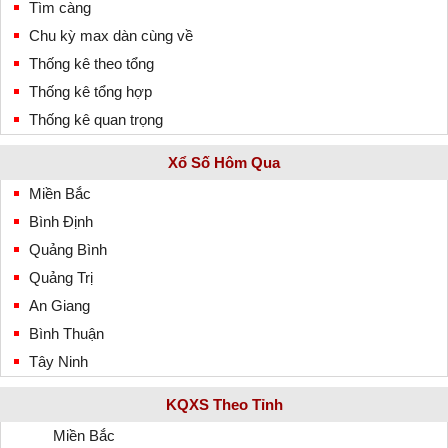
Tìm càng
Chu kỳ max dàn cùng về
Thống kê theo tổng
Thống kê tổng hợp
Thống kê quan trọng
Xổ Số Hôm Qua
Miền Bắc
Bình Định
Quảng Bình
Quảng Trị
An Giang
Bình Thuận
Tây Ninh
KQXS Theo Tỉnh
Miền Bắc