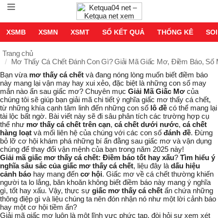
XSMB
XSMN
XSMT
SỔ KẾT QUẢ
THỐNG KÊ
SOI
Trang chủ
Mơ Thấy Cá Chết Đánh Con Gì? Giải Mã Giấc Mơ, Điềm Báo, Số
Bạn vừa
mơ thấy cá chết
và đang nóng lòng muốn biết điềm báo
này mang lại vận may hay xui xẻo, đặc biệt là những con số may
mắn nào ẩn sau giấc mơ? Chuyên mục
Giải Mã Giấc Mơ
của
chúng tôi sẽ giúp bạn giải mã chi tiết ý nghĩa giấc mơ thấy cá chết,
từ những khía cạnh tâm linh đến những con số
lô đề
có thể mang lại
tài lộc bất ngờ. Bài viết này sẽ đi sâu phân tích các trường hợp cụ
thể như
mơ thấy cá chết trên cạn
,
cá chết dưới nước
,
cá chết
hàng loạt
và mối liên hệ của chúng với các con số
đánh đề
. Đừng
bỏ lỡ cơ hội khám phá những bí ẩn đằng sau giấc mơ và vận dụng
chúng để thay đổi vận mệnh của bạn trong năm 2025 này!
Giải mã giấc mơ thấy cá chết:
Điềm báo tốt hay xấu
?
Tìm hiểu ý
nghĩa sâu sắc của giấc mơ thấy cá chết
, liệu đây là
dấu hiệu
cảnh báo
hay mang đến
cơ hội
. Giấc mơ về cá chết thường khiến
người ta lo lắng, băn khoăn không biết điềm báo này mang ý nghĩa
gì, tốt hay xấu. Vậy, thực sự
giấc mơ thấy cá chết
ẩn chứa những
thông điệp gì và liệu chúng ta nên đón nhận nó như một lời cảnh báo
hay một cơ hội tiềm ẩn?
Giải mã giấc mơ luôn là một lĩnh vực phức tạp, đòi hỏi sự xem xét