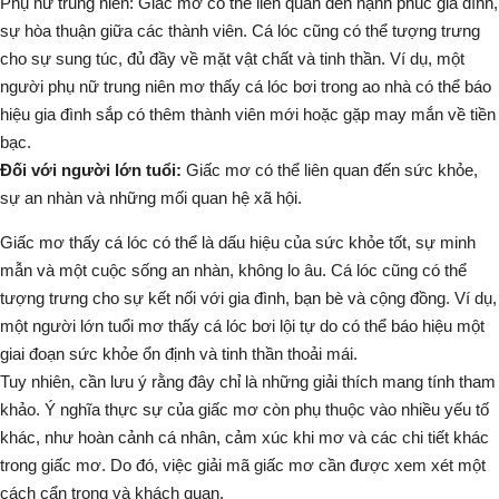
Phụ nữ trung niên
: Giấc mơ có thể liên quan đến hạnh phúc gia đình,
sự hòa thuận giữa các thành viên. Cá lóc cũng có thể tượng trưng
cho sự sung túc, đủ đầy về mặt vật chất và tinh thần.
Ví dụ
, một
người phụ nữ trung niên mơ thấy cá lóc bơi trong ao nhà có thể báo
hiệu gia đình sắp có thêm thành viên mới hoặc gặp may mắn về tiền
bạc.
Đối với người lớn tuổi:
Giấc mơ có thể liên quan đến sức khỏe,
sự an nhàn và những mối quan hệ xã hội.
Giấc mơ thấy cá lóc có thể là dấu hiệu của sức khỏe tốt, sự minh
mẫn và một cuộc sống an nhàn, không lo âu. Cá lóc cũng có thể
tượng trưng cho sự kết nối với gia đình, bạn bè và cộng đồng.
Ví dụ
,
một người lớn tuổi mơ thấy cá lóc bơi lội tự do có thể báo hiệu một
giai đoạn sức khỏe ổn định và tinh thần thoải mái.
Tuy nhiên, cần lưu ý rằng đây chỉ là những giải thích mang tính tham
khảo. Ý nghĩa thực sự của giấc mơ còn phụ thuộc vào nhiều yếu tố
khác, như hoàn cảnh cá nhân, cảm xúc khi mơ và các chi tiết khác
trong giấc mơ. Do đó, việc giải mã giấc mơ cần được xem xét một
cách cẩn trọng và khách quan.