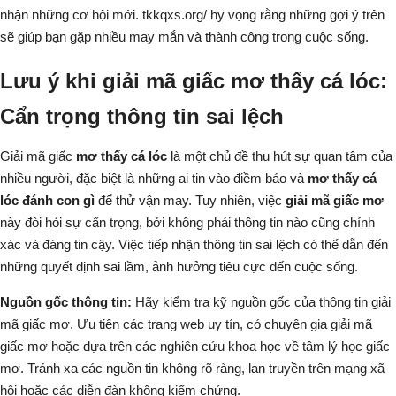
nhận những cơ hội mới. tkkqxs.org/ hy vọng rằng những gợi ý trên
sẽ giúp bạn gặp nhiều may mắn và thành công trong cuộc sống.
Lưu ý khi giải mã giấc mơ thấy cá lóc:
Cẩn trọng thông tin sai lệch
Giải mã giấc
mơ thấy cá lóc
là một chủ đề thu hút sự quan tâm của
nhiều người, đặc biệt là những ai tin vào điềm báo và
mơ thấy cá
lóc đánh con gì
để thử vận may. Tuy nhiên, việc
giải mã giấc mơ
này đòi hỏi sự cẩn trọng, bởi không phải thông tin nào cũng chính
xác và đáng tin cậy. Việc tiếp nhận thông tin sai lệch có thể dẫn đến
những quyết định sai lầm, ảnh hưởng tiêu cực đến cuộc sống.
Nguồn gốc thông tin:
Hãy kiểm tra kỹ nguồn gốc của thông tin giải
mã giấc mơ. Ưu tiên các trang web uy tín, có chuyên gia giải mã
giấc mơ hoặc dựa trên các nghiên cứu khoa học về tâm lý học giấc
mơ. Tránh xa các nguồn tin không rõ ràng, lan truyền trên mạng xã
hội hoặc các diễn đàn không kiểm chứng.