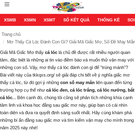
XSMB
XSMN
XSMT
SỔ KẾT QUẢ
THỐNG KÊ
SOI
Trang chủ
Mơ Thấy Cá Lóc Đánh Con Gì? Giải Mã Giấc Mơ, Số Đề May Mắ
Giải Mã Giấc Mơ
thấy
cá lóc
là chủ đề được rất nhiều người quan
tâm, đặc biệt là những ai tin vào điềm báo và muốn thử vận may với
những con số. Vậy, mơ thấy cá lóc đánh con gì để "trúng mánh"?
Bài viết này của tkkqxs.org/ sẽ giải đáp chi tiết về ý nghĩa giấc mơ
thấy cá lóc, từ đó gợi ý những
con số may mắn
liên quan đến từng
trường hợp cụ thể như
cá lóc đen, cá lóc trắng, cá lóc nướng, bắt
cá lóc
... Bên cạnh đó, chúng tôi cũng sẽ phân tích những khía cạnh
tâm linh và khoa học đằng sau giấc mơ này, giúp bạn có cái nhìn
toàn diện và đưa ra quyết định sáng suốt nhất. Hãy cùng khám phá
những bí ẩn đằng sau giấc mơ và tìm kiếm vận may cho mình trong
năm 2025 này nhé!