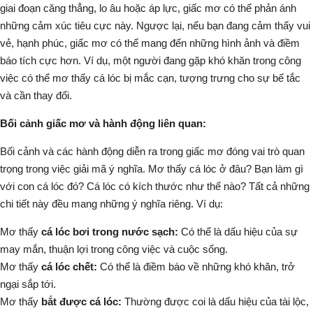
giai đoạn căng thẳng, lo âu hoặc áp lực, giấc mơ có thể phản ánh
những cảm xúc tiêu cực này. Ngược lại, nếu bạn đang cảm thấy vui
vẻ, hạnh phúc, giấc mơ có thể mang đến những hình ảnh và điềm
báo tích cực hơn. Ví dụ, một người đang gặp khó khăn trong công
việc có thể mơ thấy cá lóc bị mắc cạn, tượng trưng cho sự bế tắc
và cần thay đổi.
Bối cảnh giấc mơ và hành động liên quan:
Bối cảnh và các hành động diễn ra trong giấc mơ đóng vai trò quan
trọng trong việc giải mã ý nghĩa. Mơ thấy cá lóc ở đâu? Bạn làm gì
với con cá lóc đó? Cá lóc có kích thước như thế nào? Tất cả những
chi tiết này đều mang những ý nghĩa riêng. Ví dụ:
Mơ thấy
cá lóc bơi trong nước sạch:
Có thể là dấu hiệu của sự
may mắn, thuận lợi trong công việc và cuộc sống.
Mơ thấy
cá lóc chết:
Có thể là điềm báo về những khó khăn, trở
ngại sắp tới.
Mơ thấy
bắt được cá lóc:
Thường được coi là dấu hiệu của tài lộc,