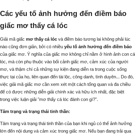
Các yếu tố ảnh hưởng đến điềm báo
giấc mơ thấy cá lóc
Giải mã giấc
mơ thấy cá lóc
và điềm báo tương lai không phải lúc
nào cũng đơn giản, bởi có nhiều
yếu tố ảnh hưởng đến điềm báo
của giấc mơ. Ý nghĩa của giấc mơ không chỉ nằm ở hình ảnh con cá
lóc, mà còn phụ thuộc vào bối cảnh giấc mơ, cảm xúc của người
mơ, và thậm chí cả những sự kiện đang diễn ra trong cuộc sống
thực tại của họ, liên quan đến
tài lộc, công danh, tình duyên
... Do đó,
việc giải mã giấc mơ cần xem xét một cách tổng quan và đa chiều
để có được những diễn giải chính xác và hữu ích nhất, đặc biệt
trong việc luận giải "mơ thấy cá lóc đánh con gì?".
Tâm trạng và trạng thái tinh thần:
Tâm trạng và trạng thái tinh thần của bạn khi ngủ có thể ảnh hưởng
lớn đến nội dung và cảm xúc trong giấc mơ. Nếu bạn đang trải qua