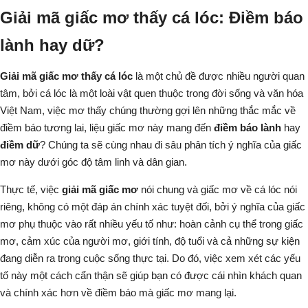
Giải mã giấc mơ thấy cá lóc: Điềm báo
lành hay dữ?
Giải mã giấc mơ thấy cá lóc
là một chủ đề được nhiều người quan
tâm, bởi cá lóc là một loài vật quen thuộc trong đời sống và văn hóa
Việt Nam, việc mơ thấy chúng thường gợi lên những thắc mắc về
điềm báo tương lai, liệu giấc mơ này mang đến
điềm báo lành
hay
điềm dữ
? Chúng ta sẽ cùng nhau đi sâu phân tích ý nghĩa của giấc
mơ này dưới góc độ tâm linh và dân gian.
Thực tế, việc
giải mã giấc mơ
nói chung và giấc mơ về cá lóc nói
riêng, không có một đáp án chính xác tuyệt đối, bởi ý nghĩa của giấc
mơ phụ thuộc vào rất nhiều yếu tố như: hoàn cảnh cụ thể trong giấc
mơ, cảm xúc của người mơ, giới tính, độ tuổi và cả những sự kiện
đang diễn ra trong cuộc sống thực tại. Do đó, việc xem xét các yếu
tố này một cách cẩn thận sẽ giúp bạn có được cái nhìn khách quan
và chính xác hơn về điềm báo mà giấc mơ mang lại.